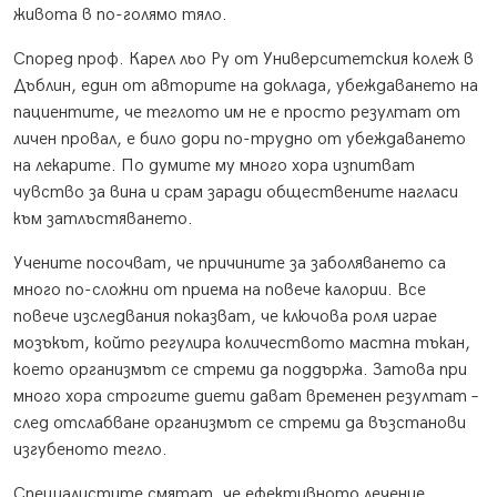
живота в по-голямо тяло.
Според проф. Карел льо Ру от Университетския колеж в
Дъблин, един от авторите на доклада, убеждаването на
пациентите, че теглото им не е просто резултат от
личен провал, е било дори по-трудно от убеждаването
на лекарите. По думите му много хора изпитват
чувство за вина и срам заради обществените нагласи
към затлъстяването.
Учените посочват, че причините за заболяването са
много по-сложни от приема на повече калории. Все
повече изследвания показват, че ключова роля играе
мозъкът, който регулира количеството мастна тъкан,
което организмът се стреми да поддържа. Затова при
много хора строгите диети дават временен резултат –
след отслабване организмът се стреми да възстанови
изгубеното тегло.
Специалистите смятат, че ефективното лечение