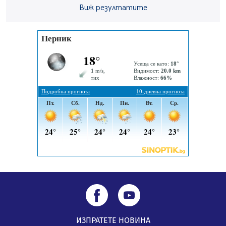
Здравният министър Катя Ивкова и депутата от
Виж резултатите
Перник Мартин Жлябинков обходиха здравни
заведения в Перник
05.08.2026, 09:06
Извънредният и пълномощен посланик на Иран на
посещение в музея в Перник
05.08.2026, 09:02
Млади мъже от Перник в инициатива „Перник
подкрепя своите пенсионери“
05.08.2026, 08:57
ИЗПРАТЕТЕ НОВИНА