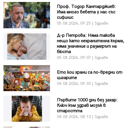
Проф. Тодор Кантарджиев:
Има много бебета у нас със
сифилис
05.08.2026, 09:25 | Здраве
Д-р Петрова: Няма такова
нещо като нехранителна кърма,
няма значение и размерът на
бюста
05.08.2026, 09:07 | Здраве
Ето кои храни са по-вредни от
цигарите
04.08.2026, 09:30 | Здраве
Първите 1000 дни без захар:
Ключ към здрав мозък в
старостта
04.08.2026, 08:13 | Здраве