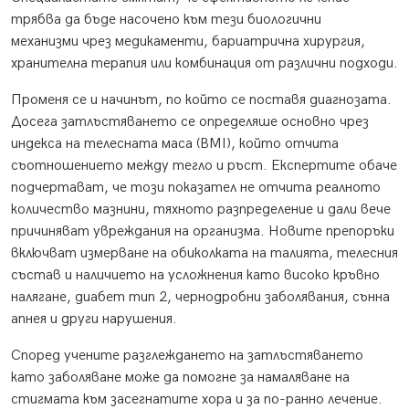
трябва да бъде насочено към тези биологични
механизми чрез медикаменти, бариатрична хирургия,
хранителна терапия или комбинация от различни подходи.
Променя се и начинът, по който се поставя диагнозата.
Досега затлъстяването се определяше основно чрез
индекса на телесната маса (BMI), който отчита
съотношението между тегло и ръст. Експертите обаче
подчертават, че този показател не отчита реалното
количество мазнини, тяхното разпределение и дали вече
причиняват увреждания на организма. Новите препоръки
включват измерване на обиколката на талията, телесния
състав и наличието на усложнения като високо кръвно
налягане, диабет тип 2, чернодробни заболявания, сънна
апнея и други нарушения.
Според учените разглеждането на затлъстяването
като заболяване може да помогне за намаляване на
стигмата към засегнатите хора и за по-ранно лечение.