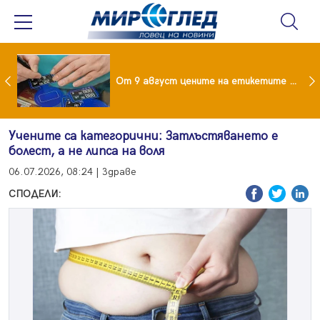
 за изграждане на 13-етажна "мегаджамия" разгневи жителите на Лондон
От 9 август цените на етикетите само в евро
Учените са категорични: Затлъстяването е
болест, а не липса на воля
06.07.2026, 08:24 | Здраве
СПОДЕЛИ: