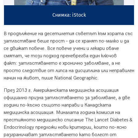
Снимка: iStock
В продължение на десетилетия съветът към хората със
затлъстяване беше прост – да се хранят по-малко и да
се движат повече. Все повече учени и лекари обаче
смятат, че този подход пренебрегва един ключов
факт: затлъстяването е хронично заболяване, а не
просто следствие от липса на дисциплина или неправилен
начин на живот, пише National Geographic.
През 2013 г. Американската медицинска асоциация
официално призна затлъстяването за заболяване, а две
години по-късно същото направи и Канадската
медицинска асоциация. Миналата година комисия на
престижното медицинско списание The Lancet Diabetes &
Endocrinology предложи нови критерии, които по-ясно
разграничават затлъстяването като болест от