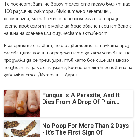
Те подчертават, че върху телесното тегло влияят над
100 различни фактора, включително генетични,
хормонални, метаболитни и психологически, поради
което проблемът не може да бъде обяснен единствено с
начина на хранене или физическата активност.
Експертите очакват, че с развитието на науката през
следващите години определението за затлъстяване ще
продължи да се прецизира, тъй като все още има много
неизвестни за механизмите, които стоят в основата на
заболяването. /Източник: Дарик
Fungus Is A Parasite, And It
Dies From A Drop Of Plain...
No Poop For More Than 2 Days
- It's The First Sign Of