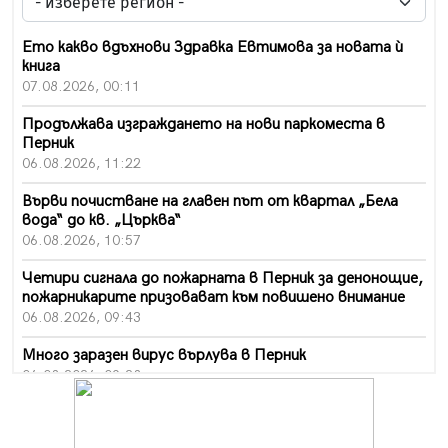
Ето какво вдъхнови Здравка Евтимова за новата ѝ
книга
07.08.2026, 00:11
Продължава изграждането на нови паркоместа в
Перник
06.08.2026, 11:22
Върви почистване на главен път от квартал „Бела
вода“ до кв. „Църква“
06.08.2026, 10:57
Четири сигнала до пожарната в Перник за денонощие,
пожарникарите призовават към повишено внимание
06.08.2026, 09:43
Много заразен вирус върлува в Перник
06.08.2026, 09:28
Проверки за спазване правилата за пожарна
безопасност по време на жътвената кампания в