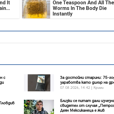
nd It
One Teaspoon And All The
in...
Worms In The Body Die
Instantly
н с
За достойни старини: 75-г
ди
заработва като дилър на др
07.08.2026, 14:42 | Крими
Близки се питат дали изчезн
Пловдив
свидетел от случая „Петро
Деян Мексиканеца е жив