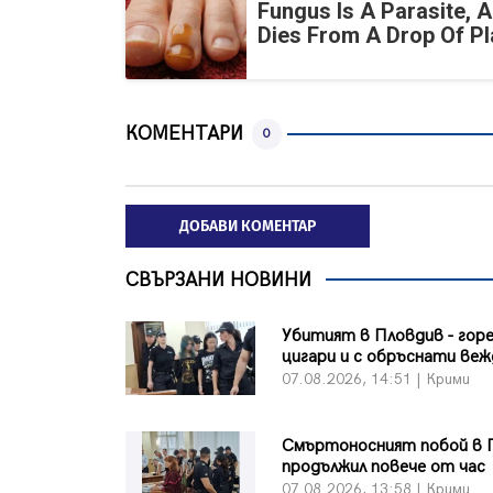
Fungus Is A Parasite, A
Dies From A Drop Of Pla
КОМЕНТАРИ
0
ДОБАВИ КОМЕНТАР
СВЪРЗАНИ НОВИНИ
Убитият в Пловдив - горе
цигари и с обръснати веж
07.08.2026, 14:51 | Крими
Смъртоносният побой в 
продължил повече от час
07.08.2026, 13:58 | Крими