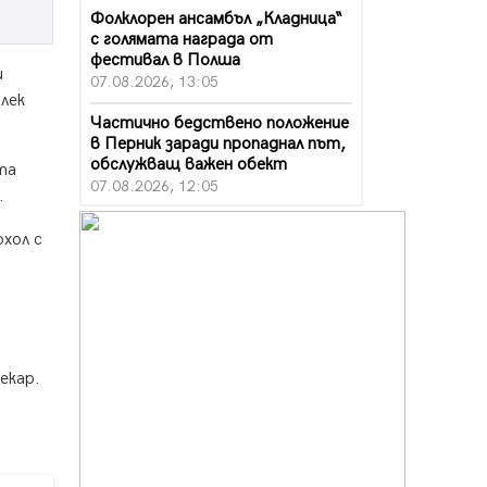
Фолклорен ансамбъл „Кладница“
с голямата награда от
фестивал в Полша
и
07.08.2026, 13:05
 лек
Частично бедствено положение
в Перник заради пропаднал път,
обслужващ важен обект
та
07.08.2026, 12:05
.
Да отговорим на жегите с филм
хол с
под звездите днес и утре
07.08.2026, 10:21
Първите крачки в помощ на
пенсионерите в Перник, вече са
факт
,
07.08.2026, 09:18
екар.
Пак ограничават камионите по
магистралите в петък и неделя.
Ето обходните маршрути
07.08.2026, 07:55