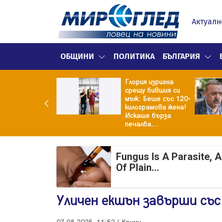
Актуалн
ОБЩИНИ
ПОЛИТИКА
БЪЛГАРИЯ
Глория изригна
ия и майка си
срещу бившия си
троиха къща от
мъж: Беше със 120-
0 стъклени
килограмова жена!
илки
Искаше бърза
печалба...
Fungus Is A Parasite, 
Of Plain...
Уличен екшън завърши със