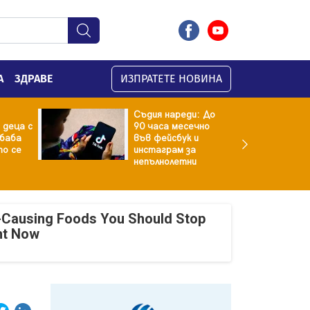
А
ЗДРАВЕ
ИЗПРАТЕТЕ НОВИНА
Съдия нареди: До
 деца с
90 часа месечно
баба
във фейсбук и
то се
инстаграм за
непълнолетни
-Causing Foods You Should Stop
ht Now