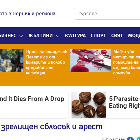
ото в Перник и региона
БИЗНЕС
ЖЪЛТИНИ
КУЛТУРА
СПОРТ
СВЯТ
МОД
Проф.Кантарджиев:
Майка уби
Пазете се от
четирите си
комарите и полово
помощта на 
предаваните
им, след кое
инфекции
самоуби
And It Dies From A Drop
5 Parasite
Eating Rig
 зрелищен сблъсък и арест