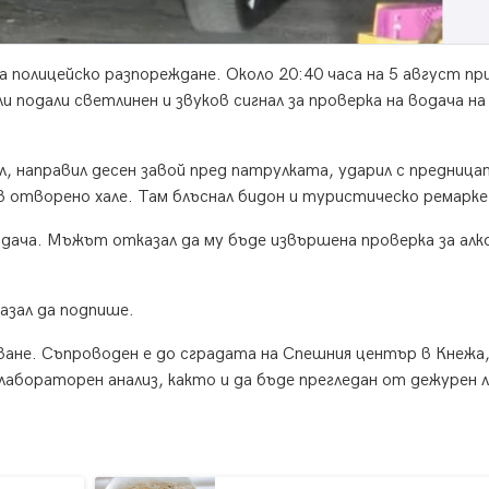
а полицейско разпореждане. Около 20:40 часа на 5 август пр
и подали светлинен и звуков сигнал за проверка на водача на
л, направил десен завой пред патрулката, ударил с предница
в отворено хале. Там блъснал бидон и туристическо ремарке
ача. Мъжът отказал да му бъде извършена проверка за алко
азал да подпише.
дване. Съпроводен е до сградата на Спешния център в Кнежа
лабораторен анализ, както и да бъде прегледан от дежурен л