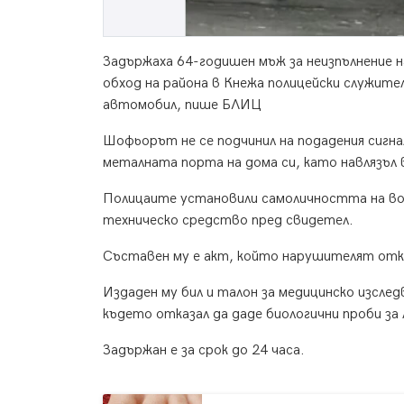
Задържаха 64-годишен мъж за неизпълнение н
обход на района в Кнежа полицейски служител
автомобил, пише БЛИЦ
Шофьорът не се подчинил на подадения сигна
металната порта на дома си, като навлязъл 
Полицаите установили самоличността на вод
техническо средство пред свидетел.
Съставен му е акт, който нарушителят отк
Издаден му бил и талон за медицинско изсле
където отказал да даде биологични проби за 
Задържан е за срок до 24 часа.