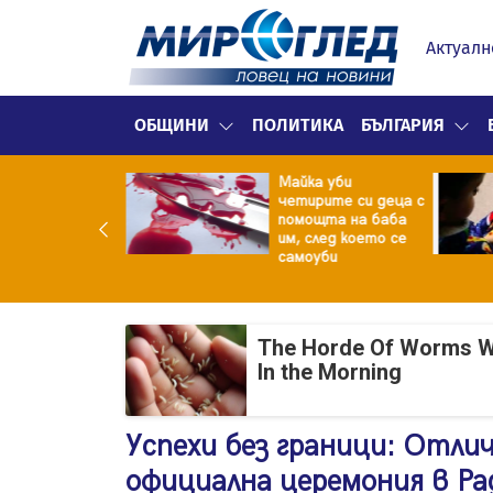
Актуалн
ОБЩИНИ
ПОЛИТИКА
БЪЛГАРИЯ
ф.Кантарджиев:
Майка уби
ете се от
четирите си деца с
арите и полово
помощта на баба
даваните
им, след което се
екции
самоуби
The Horde Of Worms Will
In the Morning
Успехи без граници: Отли
официална церемония в Р