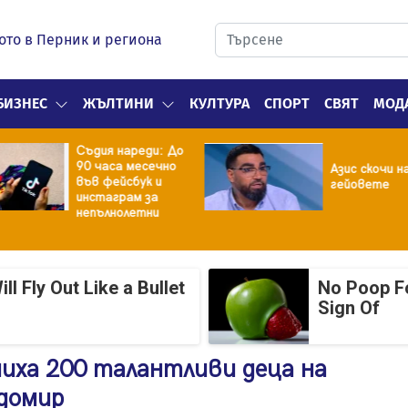
ото в Перник и региона
БИЗНЕС
ЖЪЛТИНИ
КУЛТУРА
СПОРТ
СВЯТ
МОД
Съдия нареди: До
90 часа месечно
Азис скочи н
във фейсбук и
гейовете
инстаграм за
непълнолетни
 Fly Out Like a Bullet
No Poop Fo
Sign Of
чиха 200 талантливи деца на
адомир