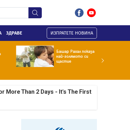
А
ЗДРАВЕ
ИЗПРАТЕТЕ НОВИНА
Башар Рахал показа
а
най-голямото си
щастие
r More Than 2 Days - It's The First