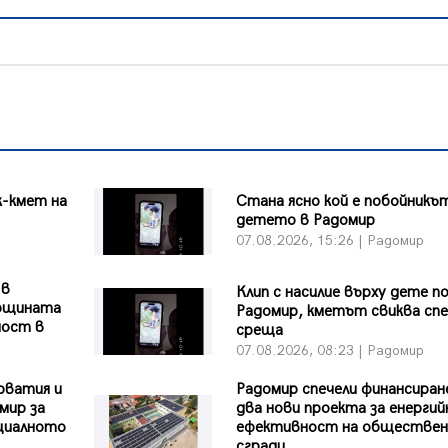
к-кмет на
Стана ясно кой е побойникъ
детето в Радомир
07.08.2026, 15:26 | Радомир
 в
Клип с насилие върху дете п
Общината
Радомир, кметът свиква сп
ност в
среща
07.08.2026, 08:23 | Радомир
рватия и
Радомир спечели финансиран
мир за
два нови проекта за енергий
оциалното
ефективност на обществен
сгради