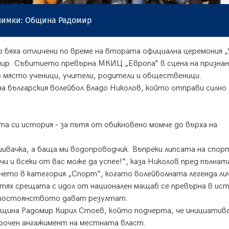
ки: Община Радомир
 бяха отличени по време на втората официална церемония „
мир. Събитието превърна МКИЦ „Европа“ в сцена на призна
о място ученици, учители, родители и общественици.
а българския волейбол Владо Николов, който отправи силно
та си история – за пътя от обикновено момче до върха на
ивачка, а баща ми водопроводчик. Въпреки липсата на спор
чи и всеки от вас може да успее!“, каза Николов пред пълната
ето в категория „Спорт“, когато волейболната легенда ли
тях срещата с идол от национален мащаб се превърна в ис
и постоянството дават резултат.
щина Радомир Кирил Стоев, който подчерта, че инициатив
срочен ангажимент на местната власт.