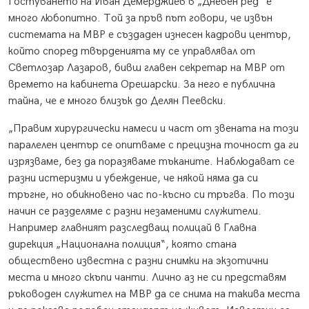
Гостуването на Иван Демерджиев в „Дневен ред“ е
много любопитно. Той за пръв път говори, че извън
системата на МВР е създаден изнесен кадрови център,
който според твърденията му се управлявал от
Светлозар Лазаров, бивш главен секретар на МВР от
времето на кабинета Орешарски. За него е публична
тайна, че е много близък до Делян Пеевски.
„Правим хирургически намеси и част от звената на този
паралелен център се опитваме с прецизна точност да ги
изрязваме, без да поразяваме тъканите. Наблюдават се
разни истеризми и убеждение, че някой няма да си
тръгне, но обикновено час по-късно си тръгва. По този
начин се разделяме с разни незаменими служители.
Например главният разследващ полицай в Главна
дирекция „Национална полиция“, която стана
обществено известна с разни снимки на экзотични
места и много скъпи чанти. Лично аз не си представям
ръководен служител на МВР да се снима на такива места