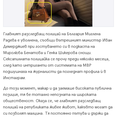
Главният разследващ полицай на България Миглена
Радева е уволнена, съобщи вътрешният министър Иван
Демерджиев при гостуването си в подкаста на
Миролюба Бенатова и Генка Шикерова снощи.
Сексапилната полицайка се прочу преди няколко месеца,
след като интриганти от системата на МВР
подшушнаха на журналисти да погледнат профила ѝ в
Инстаграм.
До този момент, макар и да заемаше високата публична
позиция, тя бе тотално непозната на широката
общественост. Оказа се, че главният разследващ
полицай на републиката живее живот, какъвто могат да
си позволят малцина. Тя постоянно пътува и държи да