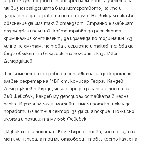
и да показва подобен стандарт на живот. Известни са
ми възнагражденията в министерството, както и
забраните да се работи нещо друго. Не виждам никакво
обяснение да има такъв стандарт. Странно е главният
разследващ полицай, който трябва да респектира
криминалния контингент, да изглежда по този начин. Аз
лично не смятам, че това е сериозно и такъв трябва да
бъде обликът на българската полиция“, каза Иван
Демерджиев.
Той коментира подробно и оставката на доскорошния
главен секретар на МВР ст. комисар Георги Кандев.
Демерджиев твърди, че час преди да напише поста си
във Фейсбук, Кандев му депозирал оставката в черна
папка. Изтъкнал лични мотиви – имал ипотека, искал да
поработи в частния сектор, за да си я покрие. По-късно
излязла и позицията му във Фейсбук.
„Извиках го и попитах: Кое е вярно – това, което каза на
мен или написа, а той ми отговори – това, което казах на