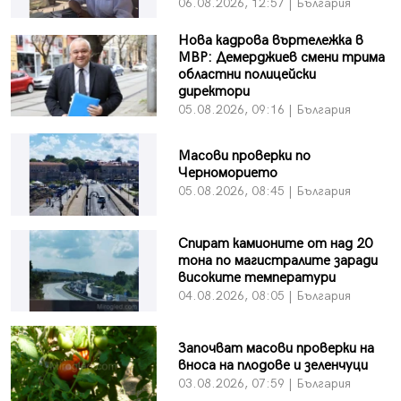
06.08.2026, 12:57 | България
Нова кадрова въртележка в
МВР: Демерджиев смени трима
областни полицейски
директори
05.08.2026, 09:16 | България
Масови проверки по
Черноморието
05.08.2026, 08:45 | България
Спират камионите от над 20
тона по магистралите заради
високите температури
04.08.2026, 08:05 | България
Започват масови проверки на
вноса на плодове и зеленчуци
03.08.2026, 07:59 | България