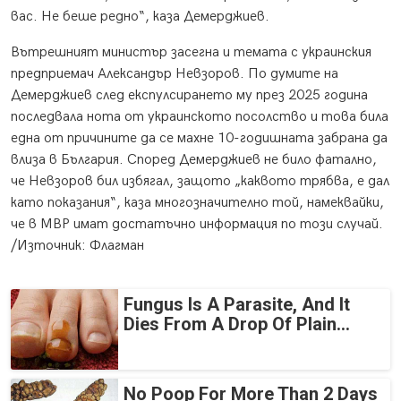
вас. Не беше редно“, каза Демерджиев.
Вътрешният министър засегна и темата с украинския
предприемач Александър Невзоров. По думите на
Демерджиев след експулсирането му през 2025 година
последвала нота от украинското посолство и това била
една от причините да се махне 10-годишната забрана да
влиза в България. Според Демерджиев не било фатално,
че Невзоров бил избягал, защото „каквото трябва, е дал
като показания“, каза многозначително той, намеквайки,
че в МВР имат достатъчно информация по този случай.
/Източник: Флагман
Fungus Is A Parasite, And It
Dies From A Drop Of Plain...
No Poop For More Than 2 Days