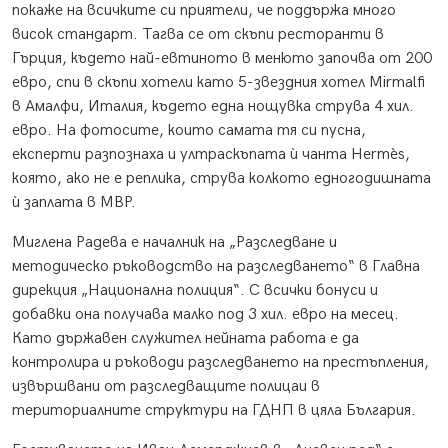
покаже на всичките си приятели, че поддържа много
висок стандарт. Тагва се от скъпи ресторанти в
Гърция, където най-евтиното в менюто започва от 200
евро, спи в скъпи хотели като 5-звездния хотел Mirmalfi
в Амалфи, Италия, където една нощувка струва 4 хил.
евро. На фотосите, които самата тя си пусна,
експерти разпознаха и ултраскъпата ѝ чанта Hermès,
която, ако не е реплика, струва колкото едногодишната
ѝ заплата в МВР.
Миглена Радева е началник на „Разследване и
методическо ръководство на разследването“ в Главна
дирекция „Национална полиция“. С всички бонуси и
добавки она получава малко под 3 хил. евро на месец.
Като държавен служител нейната работа е да
контролира и ръководи разследването на престъпления,
извършвани от разследващите полицаи в
териториалните структури на ГДНП в цяла България.