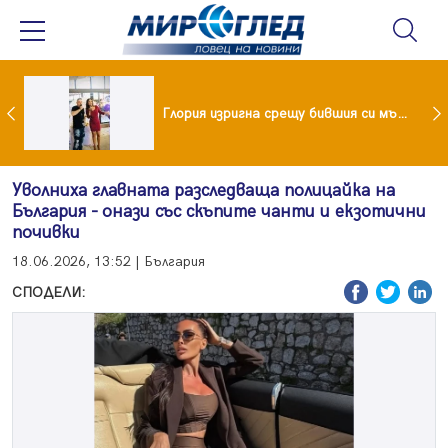
 и майка си построиха къща от 8000 стъклени бутилки
Глория изригна срещу бившия си мъж: Беше със 120-килограмова жена! Искаше бърза печалба...
Уволниха главната разследваща полицайка на
България - онази със скъпите чанти и екзотични
почивки
18.06.2026, 13:52 | България
СПОДЕЛИ: