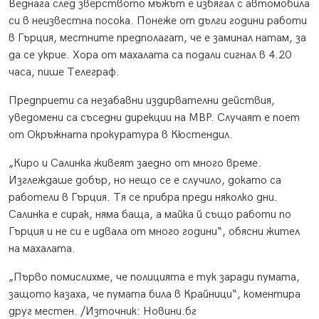
Веднага след зверството мъжът е избягал с автомобила
си в неизвестна посока. Понеже от дълги години работи
в Гърция, местните предполагат, че е заминал натам, за
да се укрие. Хора от махалата са подали сигнал в 4.20
часа, пише Телеграф.
Предприети са незабавни издирвателни действия,
уведомени са съседни дирекции на МВР. Случаят е поет
от Окръжната прокуратура в Кюстендил.
„Киро и Салинка живеят заедно от много време.
Изглеждаше добър, но нещо се е случило, докато са
работели в Гърция. Тя се прибра преди няколко дни.
Салинка е сирак, няма баща, а майка й също работи по
Гърция и не си е идвала от много години“, обясни жител
на махалата.
„Първо помислихме, че полицията е тук заради пумата,
защото казаха, че пумата била в Крайници“, коментира
друг местен. /Източник: Новини.бг