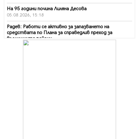
На 95 години почина Лиляна Десова
05.08.2026, 15:18
Радев: Работи се активно за запазването на
средствата по Плана за справедлив преход за
въглищните райони
05.08.2026, 14:57
Звезди от световна сцена в Перник ще пеят на
Пернишката крепост
05.08.2026, 14:01
„Топлофикация Перник“ напредва с дигитализацията
на отчетния процес
05.08.2026, 11:48
Радев: Работи се усилено за спасяване на средствата
по Плана за справедлив преход за Стара Загора,
Кюстендил и Перник
05.08.2026, 11:34
Вече няма чакащи с години за присъединяване към