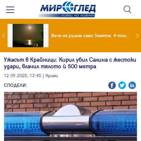
Супермарките в Гърция свалят цените на храните
Вече не рушим само Земята: 4-тонен фрагмент на SpaceX удари луната
Ужасът в Крайници: Кирил убил Салина с жестоки
удари, влачил тялото ѝ 500 метра
12.09.2025, 13:45 | Крими
СПОДЕЛИ: