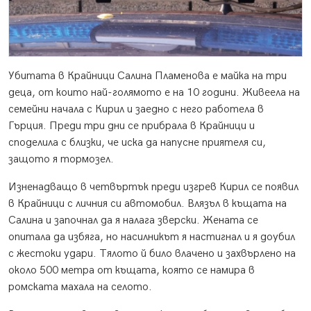
Убитата в Крайници Салина Пламенова е майка на три
деца, от които най-голямото е на 10 години. Живеела на
семейни начала с Кирил и заедно с него работела в
Гърция. Преди три дни се прибрала в Крайници и
споделила с близки, че иска да напусне приятеля си,
защото я тормозел.
Изненадващо в четвъртък преди изгрев Кирил се появил
в Крайници с личния си автомобил. Влязъл в къщата на
Салина и започнал да я налага зверски. Жената се
опитала да избяга, но насилникът я настигнал и я доубил
с жестоки удари. Тялото й било влачено и захвърлено на
около 500 метра от къщата, която се намира в
ромската махала на селото.