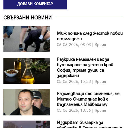
ДОБАВИ КОМЕНТАР
СВЪРЗАНИ НОВИНИ
Мъж почина след жесток побой
от младежи
06.08.2026, 08:03 | Крими
Разкриха нелегален цех за
бутилиране на зехтин край
София, трима души са
задържани
05.08.2026, 15:23 | Крими
Разследващи със съмнения, че
Митьо Очите знае кой е
възпламенил Майбаха му
05.08.2026, 13:56 | Крими
Издирват българка за