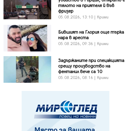
убийство в Гърция, открито е
тялото на приятеля й във
фризер
05.08.2026, 13:10 | Крими
Бившият на Глория още търка
нара в ареста
05.08.2026, 09:36 | Крими
Задържаните при спецакцията
срещу производство на
фентанил вече са 10
05.08.2026, 08:16 | Крими