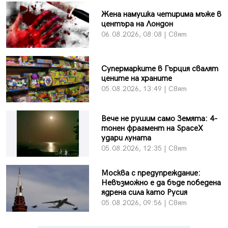
Жена намушка четирима мъже в
центъра на Лондон
06.08.2026, 08:08 | Свят
Супермарките в Гърция свалят
цените на храните
05.08.2026, 13:49 | Свят
Вече не рушим само Земята: 4-
тонен фрагмент на SpaceX
удари луната
05.08.2026, 12:35 | Свят
Москва с предупреждание:
Невъзможно е да бъде победена
ядрена сила като Русия
05.08.2026, 09:56 | Свят