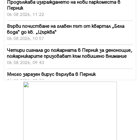
Продължава изграждането на нови паркоместа в
Перник
06.08.2026, 11:22
Върви почистване на главен път от квартал „Бела
вода“ до кв. „Църква“
06.08.2026, 10:57
Четири сигнала до пожарната в Перник за денонощие,
пожарникарите призовават към повишено внимание
06.08.2026, 09:43
Много заразен вирус върлува в Перник
06.08.2026, 09:28
Проверки за спазване правилата за пожарна
безопасност по време на жътвената кампания в
Перник
06.08.2026, 07:51
Ето какви забавления ще има през август в Перник
06.08.2026, 00:48