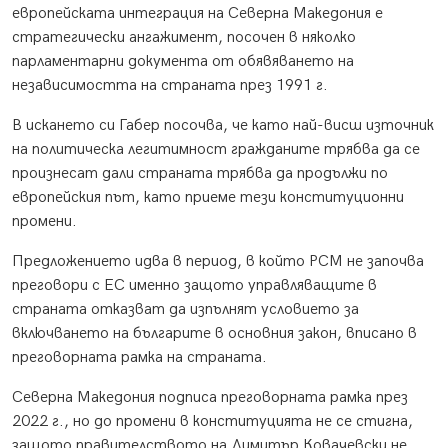
европейската интеграция на Северна Македония е
стратегически ангажимент, посочен в няколко
парламентарни документа от обявяването на
независимостта на страната през 1991 г.
В искането си Габер посочва, че като най-висш източник
на политическа легитимност гражданите трябва да се
произнесат дали страната трябва да продължи по
европейския път, като приеме тези конституционни
промени.
Предложението идва в период, в който РСМ не започва
преговори с ЕС именно защото управляващите в
страната отказват да изпълнят условието за
включването на българите в основния закон, вписано в
преговорната рамка на страната.
Северна Македония подписа преговорната рамка през
2022 г., но до промени в конституцията не се стигна,
защото правителството на Димитър Ковачевски не