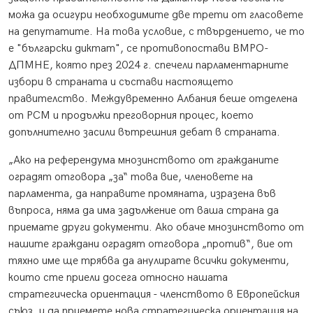
можа да осигури необходимите две трети от гласовете
на депутатите. На това условие, с твърдението, че то
е "български диктат", се противопостави ВМРО-
ДПМНЕ, която през 2024 г. спечели парламентарните
избори в страната и състави настоящето
правителство. Междувременно Албания беше отделена
от РСМ и продължи преговорния процес, което
допълнително засили вътрешния дебат в страната.
„Ако на референдума мнозинството от гражданите
оградят отговора „за“ това вие, членовете на
парламента, да направите промяната, изразена във
въпроса, няма да има задължение от ваша страна да
приемате други документи. Ако обаче мнозинството от
нашите граждани оградят отговора „против“, вие от
тяхно име ще трябва да анулирате всички документи,
които сте приели досега относно нашата
стратегическа ориентация - членството в Европейския
съюз, и да приемете нова стратегическа ориентация на