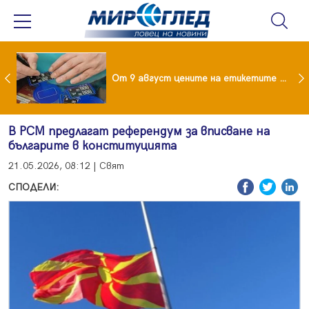
 за изграждане на 13-етажна "мегаджамия" разгневи жителите на Лондон
От 9 август цените на етикетите само в евро
В РСМ предлагат референдум за вписване на
българите в конституцията
21.05.2026, 08:12 | Свят
СПОДЕЛИ: