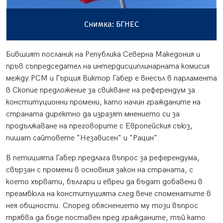
Снимка: БГНЕС
Бившият посланик на Република Северна Македония и
пръв съпредседател на интердисциплинарната комисия
между РСМ и Гърция Виктор Габер е внесъл в парламента
в Скопие предложение за свикване на референдум за
конституционни промени, като начин гражданите на
страната директно да изразят мнението си за
продължаване на преговорите с Европейския съюз,
пишат сайтовете "Независен" и "Рацин".
В петицията Габер предлага въпрос за референдума,
свързан с промени в основния закон на страната, с
което хървати, българи и евреи да бъдат добавени в
преамбюла на конституцията след вече споменатите в
нея общности. Според обяснението му този въпрос
трябва да бъде поставен пред гражданите, тъй като