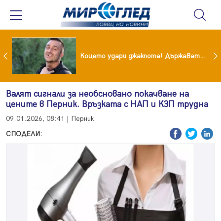
преди бурята! Защо Саня Армутлиева продължава да мълчи за раздялата с Дара?
Коцето удари джакпота! Държавата му плаща 95 000 евро
Валят сигнали за необсновано покачване на
цените в Перник. Връзката с НАП и КЗП трудна
09.01.2026, 08:41 | Перник
СПОДЕЛИ: