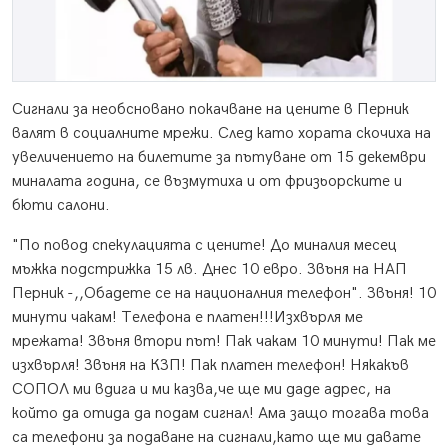
Сигнали за необсновано покачване на цените в Перник
валят в социалните мрежи. След като хората скочиха на
увеличението на билетите за пътуване от 15 декември
миналата година, се възмутиха и от фризьорските и
бюти салони.
"По повод спекулацията с цените! До миналия месец
мъжка подстрижка 15 лв. Днес 10 евро. Звъня на НАП
Перник -,,Обадете се на националния телефон". Звъня! 10
минути чакам! Телефона е платен!!!Изхвърля ме
мрежата! Звъня втори път! Пак чакам 10 минути! Пак ме
изхвърля! Звъня на КЗП! Пак платен телефон! Някакъв
СОПОЛ ми вдига и ми казва,че ще ми даде адрес, на
който да отида да подам сигнал! Ама защо тогава това
са телефони за подаване на сигнали,като ще ми давате