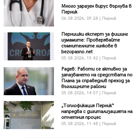
Много заразен вирус върлува в
Перник
06.08.2026, 09:28 | Перник
Пернишки експерт за фишинг
измамите: Проверявайте
съмнителните линкове в
bezopasno.net
05.08.2026, 15:42 | Перник
Радев: Работи се активно за
запазването на средствата по
Плана за справедлив преход за
въглищните райони
05.08.2026, 14:57 | Перник
„Топлофикация Перник“
напредва с дигитализацията на
отчетния процес
05.08.2026, 11:48 | Перник