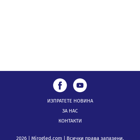
подкрепя своите пенсионери“
05.08.2026, 08:57
5 случая на хепатит от началото на юли до сега в
Перник
05.08.2026, 00:32
ИЗПРАТЕТЕ НОВИНА
ЗА НАС
КОНТАКТИ
2026 | Mirogled.com | Всички права запазени.