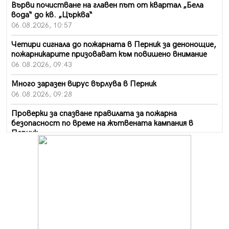
Върви почистване на главен път от квартал „Бела
вода“ до кв. „Църква“
06.08.2026, 10:57
Четири сигнала до пожарната в Перник за денонощие,
пожарникарите призовават към повишено внимание
06.08.2026, 09:43
Много заразен вирус върлува в Перник
06.08.2026, 09:28
Проверки за спазване правилата за пожарна
безопасност по време на жътвената кампания в
Перник
06.08.2026, 07:51
Ето какви забавления ще има през август в Перник
06.08.2026, 00:48
Пернишки експерт за фишинг измамите:
Проверявайте съмнителните линкове в bezopasno.net
05.08.2026, 15:42