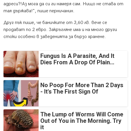
адреси?!Аз мога да си ги намеря сам. Нищо не става от
тая държава!", пише перничанин.
Друг пък пише, че баничките от 3,60 лв. вече се
продават по 2 евро. Закръгляне има и на много други
стоки особено в заведенията за бързо хранене.
Fungus Is A Parasite, And It
Dies From A Drop Of Plain...
No Poop For More Than 2 Days
- It's The First Sign Of
The Lump of Worms Will Come
Out of You in The Morning. Try
it