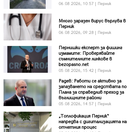
06.08.2026, 10:57 | Перник
Много заразен вирус върлува в
Перник
06.08.2026, 09:28 | Перник
Пернишки експерт за фишинг
измамите: Проверявайте
съмнителните линкове в
bezopasno.net
05.08.2026, 15:42 | Перник
Радев: Работи се активно за
запазването на средствата по
Плана за справедлив преход за
въглищните райони
05.08.2026, 14:57 | Перник
„Топлофикация Перник“
напредва с дигитализацията на
отчетния процес