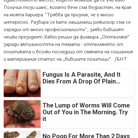
единственото място, където можеше да се учи кино.
Получих този шанс, когато вече съм възрастен, на края
на моята кариера."Трябва да призная, че е много
интересно. Разбира се като нащинаещ режисьор съм се
оградил от много професионалисти", заяви бившият
чешки президент.Хавел решил да филмира „Оттегляне”
заради актуалността на темата - оттеглянето от
политиката и всички последици от смяната на социалния
и материалния статус на „бившите политици”. /БНТ
Fungus Is A Parasite, And It
Dies From A Drop Of Plain...
The Lump of Worms Will Come
Out of You in The Morning. Try
it
No Poop For More Than 2 Days