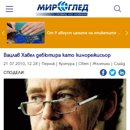
 за изграждане на 13-етажна "мегаджамия" разгневи жителите на Лондон
От 9 август цените на етикетите само в евро
Вацлав Хавел дебютира като кинорежисьор
21.07.2010, 12:28 | Перник | Култура | Свят | Жълтини | Слайд
СПОДЕЛИ: