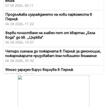
книга
07.08.2026, 00:11
Продължава изграждането на нови паркоместа в
Перник
06.08.2026, 11:22
Върви почистване на главен път от квартал „Бела
вода“ до кв. „Църква“
06.08.2026, 10:57
Четири сигнала до пожарната в Перник за денонощие,
пожарникарите призовават към повишено внимание
06.08.2026, 09:43
Много заразен вирус върлува в Перник
06.08.2026, 09:28
Проверки за спазване правилата за пожарна
безопасност по време на жътвената кампания в
Перник
06.08.2026, 07:51
Ето какви забавления ще има през август в Перник