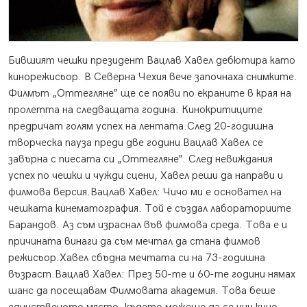
Бившият чешки президент Вацлав Хавел дебютира като
кинорежисьор. В Северна Чехия вече започнаха снимките.
Филмът „Оттегляне” ще се появи по екраните в края на
пролетта на следващата година. Кинокритиците
предричат голям успех на лентата.
След 20-годишна
творческа пауза преди две години Вацлав Хавел се
завърна с пиесата си „Оттегляне”. След невиждания
успех по чешки и чужди сцени, Хавел реши да направи и
филмова версия.Вацлав Хавел: Чичо ми е основател на
чешката кинематография. Той е създал лабораториите
Барандов. Аз съм израснал във филмова среда. Това е и
причината винаги да съм мечтал да стана филмов
режисьор.Хавел сбъдна мечтата си на 73-годишна
възраст.Вацлав Хавел: През 50-те и 60-те години нямах
шанс да посещавам Филмовата академия. Това беше