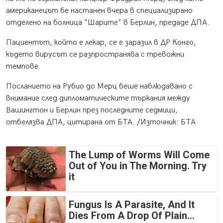
американецът бе настанен вчера в специализирано
отделено на болница "Шарите" в Берлин, предаде ДПА.
Пациентът, който е лекар, се е заразил в ДР Конго,
където вирусът се разпространява с тревожни
темпове.
Посланието на Рубио до Мерц беше наблюдавано с
внимание след дипломатическите търкания между
Вашингтон и Берлин през последните седмици,
отбелязва ДПА, цитирана от БТА. /Източник: БТА
The Lump of Worms Will Come
Out of You in The Morning. Try
it
Fungus Is A Parasite, And It
Dies From A Drop Of Plain...