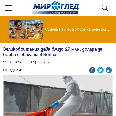
 България: Виктория Ангелова грабна световна титла в тройния скок
Симона Пейчева отиде на море след убийството на Владо Загатото, скарала се с него за пари
Великобритания дава близо 27 млн. долара за
борба с еболата в Конго
21.05.2026, 08:32 | Здраве
СПОДЕЛИ: