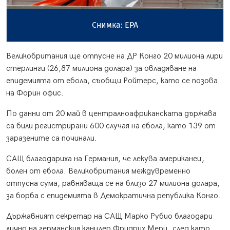
Снимка: EPA
Великобритания ще отпусне на ДР Конго 20 милиона лири
стерлинги (26,87 милиона долара) за овладяване на
епидемията от ебола, съобщи Ройтерс, като се позова
на Форин офис.
По данни от 20 май в централноафриканската държава
са били регистрирани 600 случая на ебола, като 139 от
заразените са починали.
САЩ благодариха на Германия, че лекува американец,
болен от ебола. Великобритания междувременно
отпусна сума, равняваща се на близо 27 милиона долара,
за борба с епидемията в Демократична република Конго.
Държавният секретар на САЩ Марко Рубио благодари
лично на германския канцлер Фридрих Мерц, след като