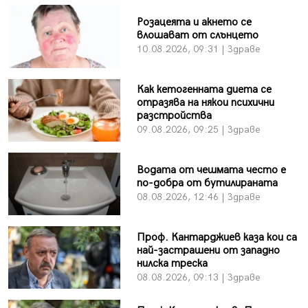
Розацеята и акнето се
влошават от слънцето
10.08.2026, 09:31 | Здраве
Как кетогенната диета се
отразява на някои психични
разстройства
09.08.2026, 09:25 | Здраве
Водата от чешмата често е
по-добра от бутилираната
08.08.2026, 12:46 | Здраве
Проф. Кантарджиев каза кои са
най-застрашени от западно
нилска треска
08.08.2026, 09:13 | Здраве