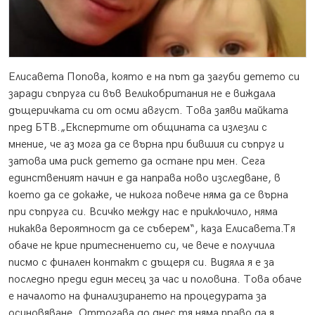
Елисавета Попова, която е на път да загуби детето си
заради съпруга си
във Великобритания не е виждала
дъщеричката си от осми август. Това заяви майката
пред БТВ.„Експертите от общината са излезли с
мнение, че аз мога да се върна при бившия си съпруг и
затова има риск детето да остане при мен. Сега
единственият начин е да направа ново изследване, в
което да се докаже, че никога повече няма да се върна
при съпруга си. Всичко между нас е приключило, няма
никаква вероятност да се съберем“, каза Елисавета.Тя
обаче не крие притеснението си, че вече е получила
писмо с финален контакт с дъщеря си. Видяла я е за
последно преди един месец за час и половина. Това обаче
е началото на финализирането на процедурата за
осиновяване. Оттогава до днес тя няма право да я