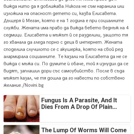
вижда нито да я доближава.Никога не съм наранила или
изложила на опасност детето си, казва Елисавета.
Дъщеря й Меган, която е на 1 година е при социалните
служби. Жената има право да вижда бебето веднъж на 4
седмици. Елисавета и мъжът й се разделили, защото тя
го хванала да гледа порно с деца в интернет. Жената
споделила случилото се с акушерка, която на свой ред
алармирала социалните. Те казали на Елисавета да не се
вижда с мъжа си. По думите ѝ обаче, той я изнудил да се
видят, заплашил дори със самоубийство. После в съда
мъжът казал, че тя дошла да го навести по собствено
желание./Novini.bg
Fungus Is A Parasite, And It
Dies From A Drop Of Plain...
The Lump Of Worms Will Come