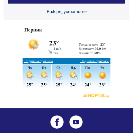
на българските прокурори
04.08.2026, 15:31
Виж резултатите
Новите влакове снабдени с климатик и Wi-Fi връзка
тръгват от понеделник
04.08.2026, 14:24
56-годишен е загиналият водач на камион, паднал от
мост на "Струма"
04.08.2026, 12:08
Най-чаканият ремонт в Перник започва този петък
04.08.2026, 09:11