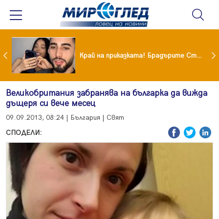
Коцето удари джакпота! Държавата му плаща 95 000 евро
Край на приказката! Брадърите Стефан и Сияна се разделиха с гръм и трясък
Великобритания забранява на българка да вижда
дъщеря си вече месец
09.09.2013, 08:24 | България | Свят
СПОДЕЛИ: