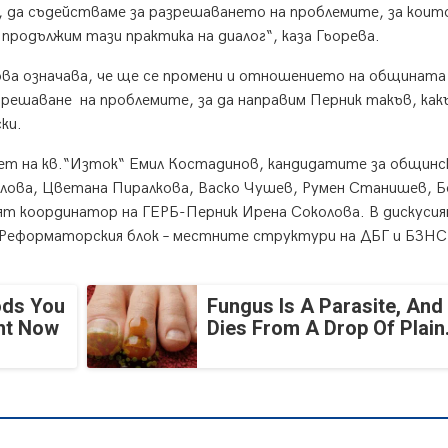
л, да съдействаме за разрешаването на проблемите, за коит
а продължим тази практика на диалог“, каза Гьорева.
ова означава, че ще се промени и отношението на общината
 решаване на проблемите, за да направим Перник такъв, ка
ки.
т на кв.“Изток“ Емил Костадинов, кандидатите за общинс
олова, Цветана Пиралкова, Васко Чушев, Румен Станишев, Б
т координатор на ГЕРБ-Перник Ирена Соколова. В дискусия
 Реформаторския блок – местните структури на ДБГ и БЗНС
ods You
Fungus Is A Parasite, And 
ght Now
Dies From A Drop Of Plain.