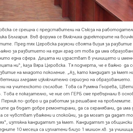
овска се срещна с представители на Съюза на работодател
ка България. Във форума се включиха директорите на всичк
тите. Пред тях Церовска разясни своята визия за развитие
ажно за развитието на един град от това да има образован
в нито една сфера. Децата ни израстват в училището и имен
цата ни“, каза Вяра Церовска. Тя подчерта, че е важно да с
звитие на младото поколение. „Аз, като кандидат за кмет н
ъветници гледаме изключително сериозно на образованието.
и на учителското съсловие. Това са Румяна Гьорева, Цвет
 Това е показателно, че ние от ГЕРБ сме превърнали в осно
 Перник по-добро и да работим за решаване на проблемите.
ите да бъдат добре ремонтирани, да са охранявани, да има
да се чувстват уважени и спокойни, за да могат да дадат то
ях“, изтъкна кандидатът за кмет. Кандидатът за общински
едните 10 месеца са изплатени близо 1 милион лв. за училищ