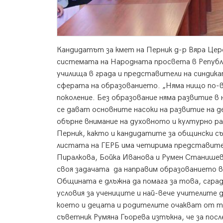
Кандидатът за кмет на Перник д-р Вяра Цер
системата на Народната просвета в Републи
училища в града и представители на синдика
сферата на образованието. „Няма нищо по-в
поколение. Без образование няма развитие 
се дават основните насоки на развитие на де
обърне внимание на духовното и културно ра
Перник, както и кандидатите за общински с
листата на ГЕРБ има четирима представител
Пиралкова, Бойка Иванова и Румен Станишев.
своя задачата да направим образованието в
Общината е длъжна да помага за това, сград
условия за учениците и най-вече учителите 
което и децата и родителите очакват от т
съветник Румяна Гьорева изтъкна, че за посл