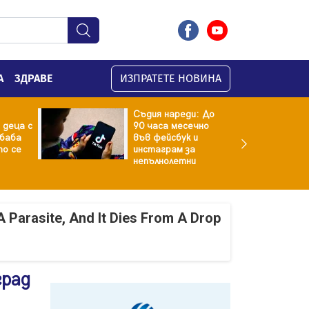
А
ЗДРАВЕ
ИЗПРАТЕТЕ НОВИНА
Съдия нареди: До
 деца с
90 часа месечно
баба
във фейсбук и
то се
инстаграм за
непълнолетни
A Parasite, And It Dies From A Drop
град