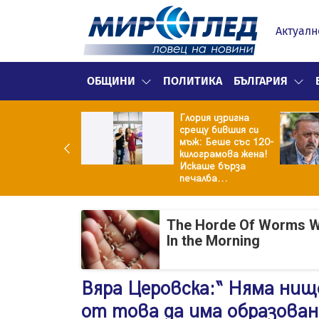
Актуалн
ОБЩИНИ
ПОЛИТИКА
БЪЛГАРИЯ
Глория изригна
ия и майка си
срещу бившия си
троиха къща от
мъж: Беше със 120-
0 стъклени
килограмова жена!
илки
Искаше бърза
печалба...
The Horde Of Worms Will
In the Morning
Вяра Церовска:“ Няма нищ
от това да има образован