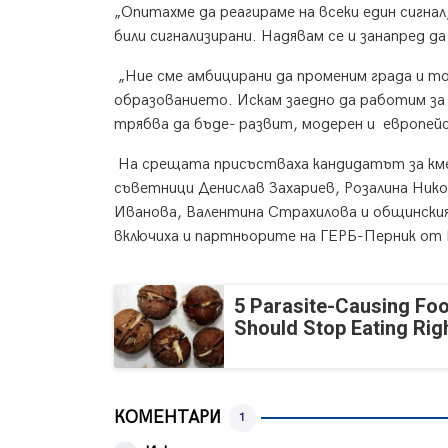
„Опитахме да реагираме на всеки един сигна
били сигнализирани. Надявам се и занапред д
„Ние сме амбицирани да променим града и т
образованието. Искам заедно да работим за
трябва да бъде- развит, модерен и европейс
На срещата присъстваха кандидатът за кме
съветници Денислав Захариев, Розалина Ник
Иванова, Валентина Страхилова и общинския
включиха и партньорите на ГЕРБ-Перник от
5 Parasite-Causing Fo
Should Stop Eating Ri
КОМЕНТАРИ
1