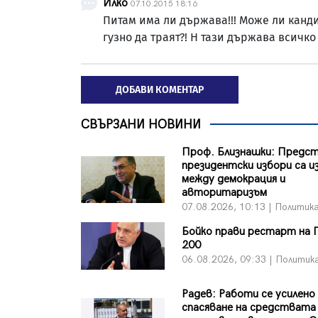
Илко
07.10.2015 18:16
Питам има ли държава!!! Може ли канди
гузно да траят?! Н тази държава всичко
ДОБАВИ КОМЕНТАР
СВЪРЗАНИ НОВИНИ
Проф. Близнашки: Пред
президентски избори са и
между демокрация и
авторитаризъм
07.08.2026, 10:13 | Политик
Бойко прави рестарт на 
200
06.08.2026, 09:33 | Политик
Радев: Работи се усилено
спасяване на средствата