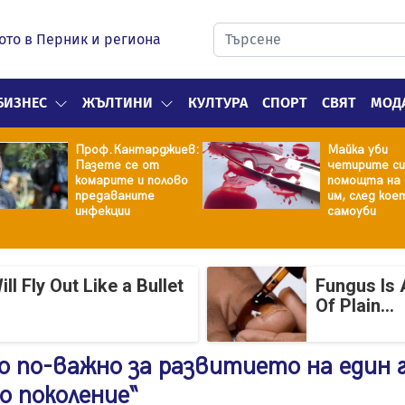
ото в Перник и региона
БИЗНЕС
ЖЪЛТИНИ
КУЛТУРА
СПОРТ
СВЯТ
МОД
Проф.Кантарджиев:
Майка уби
Пазете се от
четирите си
комарите и полово
помощта на 
предаваните
им, след кое
инфекции
самоуби
 Fly Out Like a Bullet
Fungus Is 
Of Plain...
о по-важно за развитието на един 
о поколение“