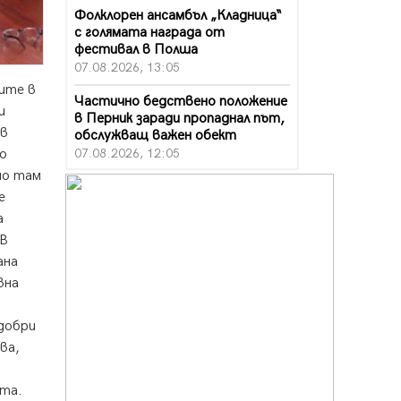
Фолклорен ансамбъл „Кладница“
с голямата награда от
фестивал в Полша
07.08.2026, 13:05
ите в
Частично бедствено положение
и
в Перник заради пропаднал път,
 в
обслужващ важен обект
07.08.2026, 12:05
о
но там
Да отговорим на жегите с филм
е
под звездите днес и утре
а
07.08.2026, 10:21
 В
Първите крачки в помощ на
ана
пенсионерите в Перник, вече са
вна
факт
07.08.2026, 09:18
 добри
Пак ограничават камионите по
ва,
магистралите в петък и неделя.
Ето обходните маршрути
ата.
07.08.2026, 07:55