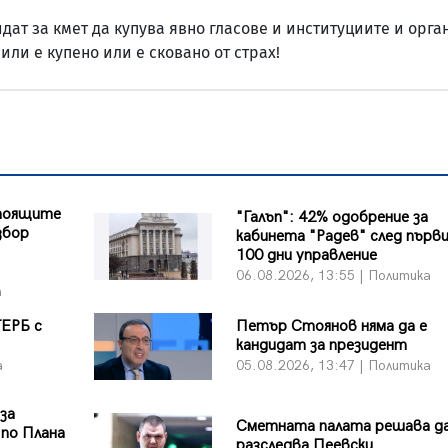
дат за кмет да купува явно гласове и институциите и орга
 или е купено или е сковано от страх!
стоящите
"Галъп": 42% одобрение за
збор
кабинета "Радев" след първ
100 дни управление
06.08.2026, 13:55 | Политика
а
ГЕРБ с
Петър Стоянов няма да е
кандидат за президент
а
05.08.2026, 13:47 | Политика
 за
Сметната палата решава да
 по Плана
разследва Пеевски