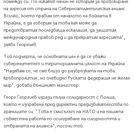
помежду си. По никакъв начин не говорим за провокиране
на агресия от страна на Северноатлантическия алианс.
Всичко, което правим от началото на войната в
Украйна, е да говорим за това как може да
предотвратим последваща ескалация, да защитим
международния правов ред и да прекратим агресията",
заяви Георгиев.
Той подчерта, че основната цел е да се уважи
суверенитетът и териториалната цялост на Украйна.
"Надявам се, че сме близо до развръзката на това
кръвопролитие, но очевидно Руската федерация не желае
мир", добави външният министър.
Георг Георгиев изрази пълна солидарност с Полша,
която е изправена пред директни предизвикателства по
границите си. "Това е смисълът на НАТО и на нашата
съвместна работа по осигуряване на сигурността и
отбраната на алианса", посочи той.