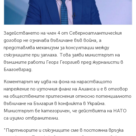
Задействането на член 4 от Северноатлантическия
договор не означава въвличане във война, а
представлява механизъм за консултации между
съюзниците при заплаха. Това заяви министърът на
външните работи Георг Георгиев пред журналисти в
Благоевград.
Коментарът му идва на фона на нарастващото
напрежение по източния фланг на Алианса и е в отговор
на обществените притеснения относно потенциалното
въвличане на България в конфликта в Украйна.
Министърът бе категоричен, че действията на НАТО
са изцяло отбранителни.
"Партньорите и съюзниците сме в постоянна връзка