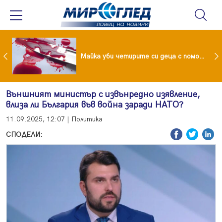
Проф.Кантарджиев: Пазете се от комарите и полово предаваните инфекции
Майка уби четирите си деца с помощта на баба им, след което се самоуби
Външният министър с извънредно изявление,
влиза ли България във война заради НАТО?
11.09.2025, 12:07 | Политика
СПОДЕЛИ: