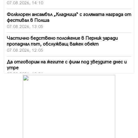
07.08.2026, 14:10
Фолклорен ансамбъл „Кладница“ с голямата награда от
фестивал в Полша
07.08.2026, 13:05
Частично бедствено положение в Перник заради
пропаднал път, обслужващ важен обект
07.08.2026, 12:05
Да отговорим на жегите с филм под звездите днес и
утре
07.08.2026, 10:21
Първите крачки в помощ на пенсионерите в Перник,
вече са факт
07.08.2026, 09:18
Пак ограничават камионите по магистралите в петък
и неделя. Ето обходните маршрути
07.08.2026, 07:55
Ето какво вдъхнови Здравка Евтимова за новата ѝ