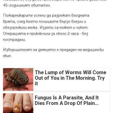
45-годишният обитател.
Пожарникарите успели да разрежат входната
врата, след което полицаите бързо влезли и
обезоръжили мъжа. Иззети са ножът и чукът.
Операцията е приключила за около 2 часа - без
пострадали.
Извършителят на деянието е предаден на медицински
екип.
The Lump of Worms Will Come
Out of You in The Morning. Try
it
Fungus Is A Parasite, And It
Dies From A Drop Of Plain...