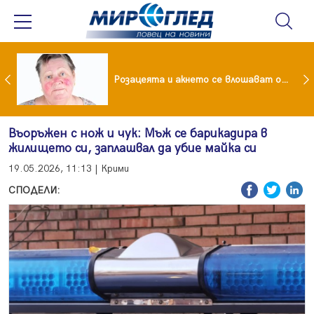
ейчева отиде на море след убийството на Владо Загатото, скарала се с него за пари
Розацеята и акнето се влошават от слънцето
Въоръжен с нож и чук: Мъж се барикадира в
жилището си, заплашвал да убие майка си
19.05.2026, 11:13 | Крими
СПОДЕЛИ: