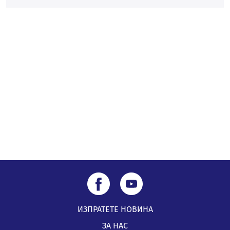
Да отговорим на жегите с филм под звездите днес и
утре
07.08.2026, 10:21
ИЗПРАТЕТЕ НОВИНА
ЗА НАС