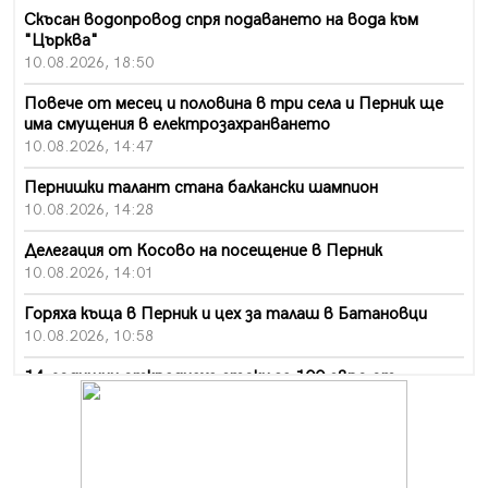
Скъсан водопровод спря подаването на вода към
"Църква"
10.08.2026, 18:50
Повече от месец и половина в три села и Перник ще
има смущения в електрозахранването
10.08.2026, 14:47
Пернишки талант стана балкански шампион
10.08.2026, 14:28
Делегация от Косово на посещение в Перник
10.08.2026, 14:01
Горяха къща в Перник и цех за талаш в Батановци
10.08.2026, 10:58
14-годишни откраднаха стоки за 100 евро от
хипермаркет в Перник
10.08.2026, 10:55
Деца трошиха площадка в Перник, задържаха 18-
годишен