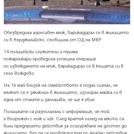
Обезвредиха агресивен мъж, барикадирал се в жилището
си в Кърджалийско, съобщиха от ОД на МВР.
14 полицейски служители и трима
пожарникари проведоха успешна операция
по извеждането на мъж, барикадирал се в къщата си в
село Вождово.
На 16 май близък на семейството е подал сигнал, че
мъжът се е заключил в жилището, изолирал майка си в
една от стаите и заплашва, че ще я убие.
Полицаите са разполагали с информация, че той
е въоръжен с нож и чук. След кратък оглед на място са
били предприети действия за осигуряване на достъп до
жилището, без да се провокира към по-крайни действия