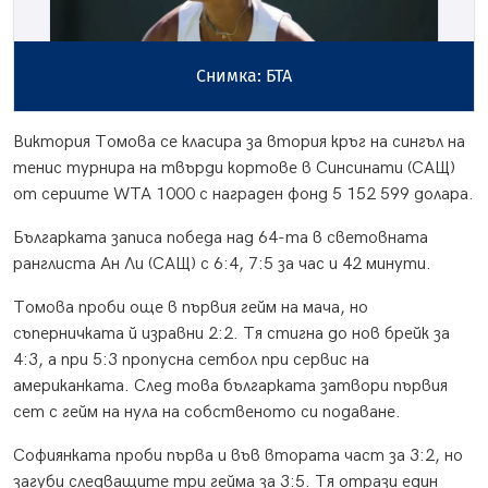
Снимка: БТА
Виктория Томова се класира за втория кръг на сингъл на
тенис турнира на твърди кортове в Синсинати (САЩ)
от сериите WТА 1000 с награден фонд 5 152 599 долара.
Българката записа победа над 64-та в световната
ранглиста Ан Ли (САЩ) с 6:4, 7:5 за час и 42 минути.
Томова проби още в първия гейм на мача, но
съперничката й изравни 2:2. Тя стигна до нов брейк за
4:3, а при 5:3 пропусна сетбол при сервис на
американката. След това българката затвори първия
сет с гейм на нула на собственото си подаване.
Софиянката проби първа и във втората част за 3:2, но
загуби следващите три гейма за 3:5. Тя отрази един