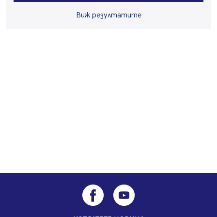
Ето какви забавления ще има през август в Перник
Виж резултатите
06.08.2026, 00:48
Пернишки експерт за фишинг измамите:
Проверявайте съмнителните линкове в bezopasno.net
05.08.2026, 15:42