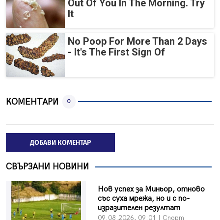
Out Of You In The Morning. Try
It
No Poop For More Than 2 Days
- It's The First Sign Of
КОМЕНТАРИ
0
ДОБАВИ КОМЕНТАР
СВЪРЗАНИ НОВИНИ
Нов успех за Миньор, отново
със суха мрежа, но и с по-
изразителен резултат
09.08.2026, 09:01 | Спорт