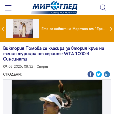
ики Кънчев се разведе тайно като Геро
Ето го новият на Мартина от "Ергенът"
Виктория Томова се класира за втория кръг на
тенис турнира от сериите WTA 1000 в
Синсинати
09.08.2025, 08:32 | Спорт
СПОДЕЛИ: