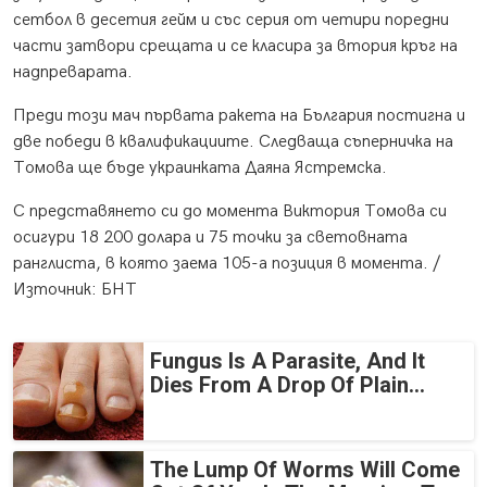
сетбол в десетия гейм и със серия от четири поредни
части затвори срещата и се класира за втория кръг на
надпреварата.
Преди този мач първата ракета на България постигна и
две победи в квалификациите. Следваща съперничка на
Томова ще бъде украинката Даяна Ястремска.
С представянето си до момента Виктория Томова си
осигури 18 200 долара и 75 точки за световната
ранглиста, в която заема 105-а позиция в момента. /
Източник: БНТ
Fungus Is A Parasite, And It
Dies From A Drop Of Plain...
The Lump Of Worms Will Come