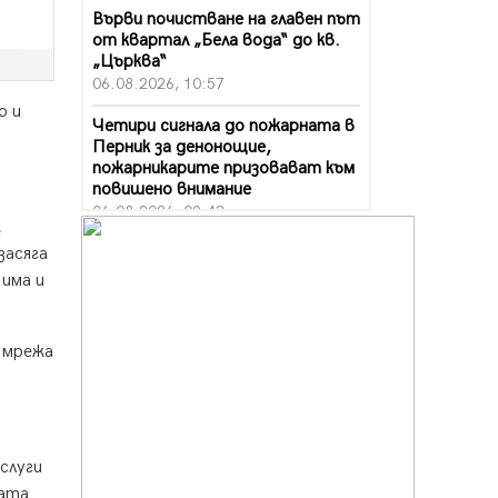
Върви почистване на главен път
от квартал „Бела вода“ до кв.
„Църква“
06.08.2026, 10:57
о и
Четири сигнала до пожарната в
Перник за денонощие,
пожарникарите призовават към
повишено внимание
06.08.2026, 09:43
,
Много заразен вирус върлува в
засяга
Перник
 има и
06.08.2026, 09:28
Проверки за спазване правилата
а мрежа
за пожарна безопасност по
време на жътвената кампания в
Перник
06.08.2026, 07:51
Ето какви забавления ще има
слуги
през август в Перник
жата