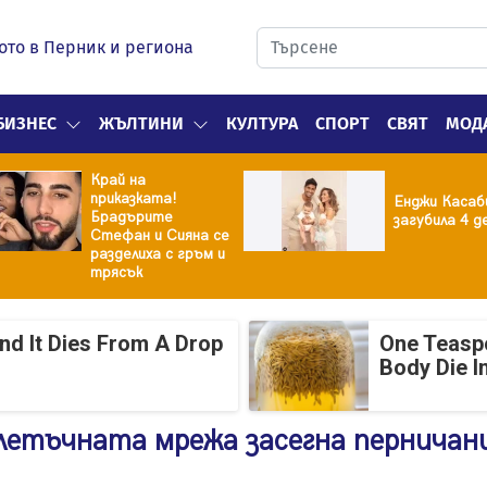
ото в Перник и региона
БИЗНЕС
ЖЪЛТИНИ
КУЛТУРА
СПОРТ
СВЯТ
МОД
Край на
приказката!
Енджи Касаб
Брадърите
загубила 4 д
Стефан и Сияна се
разделиха с гръм и
трясък
And It Dies From A Drop
One Teasp
Body Die I
клетъчната мрежа засегна перничан