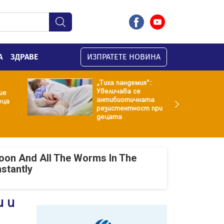
А
ЗДРАВЕ
ИЗПРАТЕТЕ НОВИНА
„Тиха пандемия“:
Увеличава се
ие
антибиотичната
еца
резистентност при
децата
oon And All The Worms In The
nstantly
и и