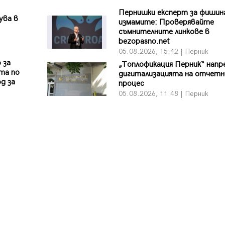
Пернишки експерт за фишин
ува в
измамите: Проверявайте
съмнителните линкове в
bezopasno.net
05.08.2026, 15:42 | Перник
 за
„Топлофикация Перник“ напр
та по
дигитализацията на отчетн
д за
процес
05.08.2026, 11:48 | Перник