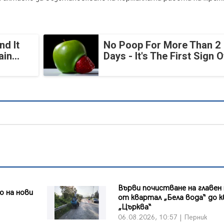
nd It
No Poop For More Than 2
in...
Days - It's The First Sign O
Върви почистване на главен
 на нови
от квартал „Бела вода“ до к
„Църква“
06.08.2026, 10:57 | Перник