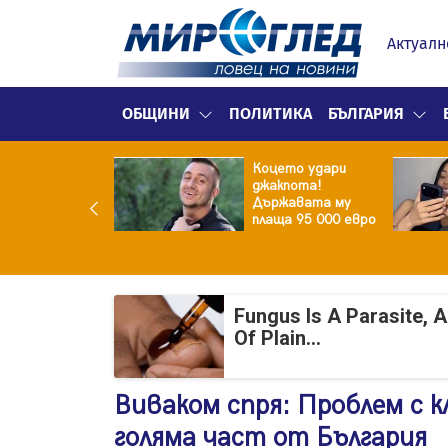
Актуалн
ОБЩИНИ
ПОЛИТИКА
БЪЛГАРИЯ
ина преди
Коцето удари
ята! Защо Саня
джакпота!
утлиева
Държавата му
дължава да
плаща 95 000 евро
чи за раздялата
ара?
Fungus Is A Parasite, 
Of Plain...
Виваком спря: Проблем с 
голяма част от България