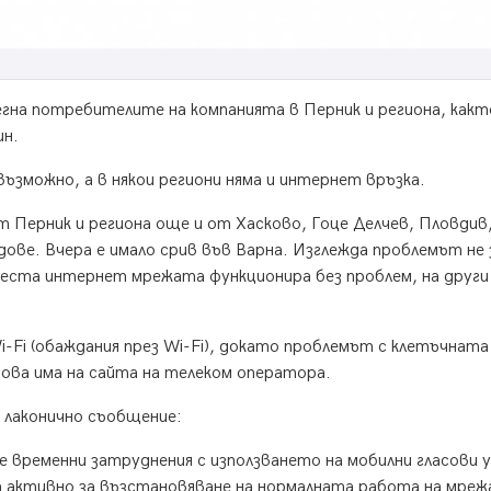
гна потребителите на компанията в Перник и региона, какт
ин.
зможно, а в някои региони няма и интернет връзка.
 Перник и региона още и от Хасково, Гоце Делчев, Пловдив
дове. Вчера е имало срив във Варна. Изглежда проблемът не 
места интернет мрежата функционира без проблем, на други
-Fi (обаждания през Wi-Fi), докато проблемът с клетъчнат
ова има на сайта на телеком оператора.
и лаконично съобщение:
 временни затруднения с използването на мобилни гласови у
 активно за възстановяване на нормалната работа на мре