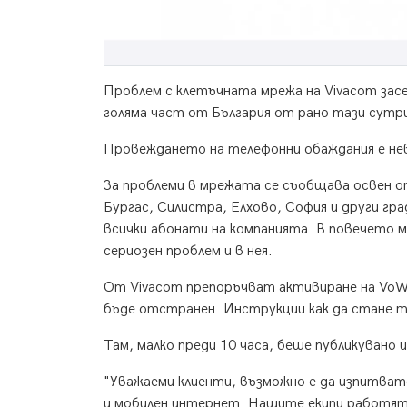
Проблем с клетъчната мрежа на Vivacom засе
голяма част от България от рано тази сутр
Провеждането на телефонни обаждания е невъ
За проблеми в мрежата се съобщава освен от
Бургас, Силистра, Елхово, София и други гра
всички абонати на компанията. В повечето 
сериозен проблем и в нея.
От Vivacom препоръчват активиране на VoWi
бъде отстранен. Инструкции как да стане т
Там, малко преди 10 часа, беше публикувано 
"Уважаеми клиенти, възможно е да изпитвате
и мобилен интернет. Нашите екипи работят