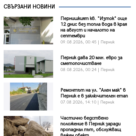
СВЪРЗАНИ НОВИНИ
Пернишкият кв. "Изток" още
12 днис без топла вода в края
на август и началото на
септември
09.08.2026, 00:45 | Перник
Перник дава 20 млн. евро за
сметопочистване
08.08.2026, 00:24 | Перник
Ремонтът на ул. "Ален мак" в
Перник е в заключителен етап
07.08.2026, 14:10 | Перник
Частично бедствено
положение в Перник заради
пропаднал път, обслужващ
важен обект