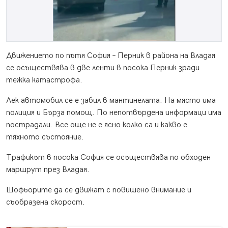
Движението по пътя София – Перник в района на Владая
се осъществява в две ленти в посока Перник зради
тежка катастрофа.
Лек автомобил се е забил в мантинелата. На място има
полиция и Бърза помощ. По непотвърдена информаци има
пострадали. Все още не е ясно колко са и какво е
тяхното състояние.
Трафикът в посока София се осъществява по обходен
маршрут през Владая.
Шофьорите да се движат с повишено внимание и
съобразена скорост.