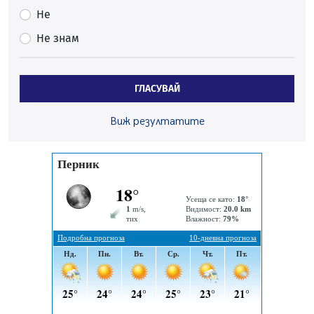
Не
Пернишки експерт за фишинг измамите:
Не знам
Проверявайте съмнителните линкове в bezopasno.net
05.08.2026, 15:42
На 95 години почина Лиляна Десова
ГЛАСУВАЙ
05.08.2026, 15:18
Радев: Работи се активно за запазването на
Виж резултатите
средствата по Плана за справедлив преход за
въглищните райони
05.08.2026, 14:57
Звезди от световна сцена в Перник ще пеят на
Пернишката крепост
05.08.2026, 14:01