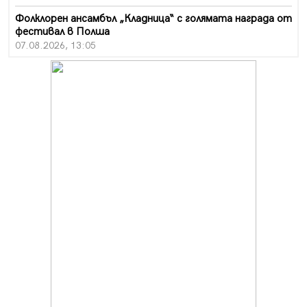
Фолклорен ансамбъл „Кладница“ с голямата награда от
фестивал в Полша
07.08.2026, 13:05
Частично бедствено положение в Перник заради
пропаднал път, обслужващ важен обект
07.08.2026, 12:05
Да отговорим на жегите с филм под звездите днес и
утре
07.08.2026, 10:21
Първите крачки в помощ на пенсионерите в Перник,
вече са факт
07.08.2026, 09:18
Пак ограничават камионите по магистралите в петък
и неделя. Ето обходните маршрути
07.08.2026, 07:55
Ето какво вдъхнови Здравка Евтимова за новата ѝ
книга