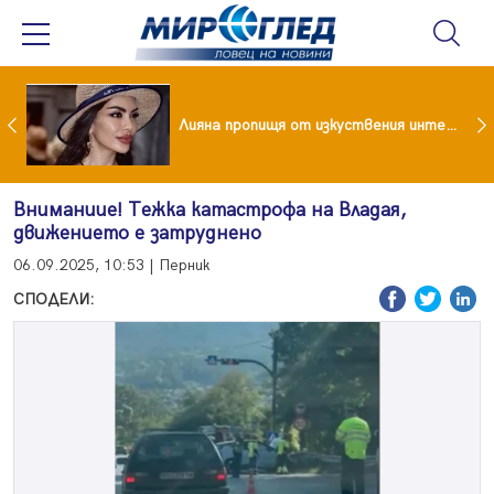
Популярен риалити герой заряза жена си заради друга
Лияна пропищя от изкуствения интелект
Вниманиие! Тежка катастрофа на Владая,
движението е затруднено
06.09.2025, 10:53 | Перник
СПОДЕЛИ: