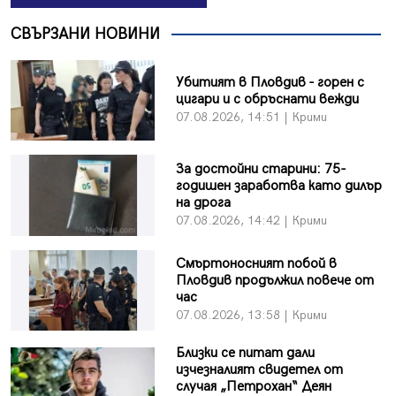
СВЪРЗАНИ НОВИНИ
Убитият в Пловдив - горен с
цигари и с обръснати вежди
07.08.2026, 14:51 | Крими
За достойни старини: 75-
годишен заработва като дилър
на дрога
07.08.2026, 14:42 | Крими
Смъртоносният побой в
Пловдив продължил повече от
час
07.08.2026, 13:58 | Крими
Близки се питат дали
изчезналият свидетел от
случая „Петрохан“ Деян