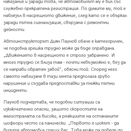
наказание и заради това, че автомобилът му е бил със
служебно прекратена регистрация. По думите му, той е
навлязъл в насрещното движение, след като се е объркал
заради пътна сигнализация, свързана с ремонтни
дейности.
Автоинструкторът Диян Паунов обаче е категоричен,
че подобна грешка трудно може да бъде оправдана.
„Движението в насрещното е строго забранено. И
много трудно се влиза там - почти невъзможно е, без да
се направи обратен завой“, обясни той. Според него
самото навлизане в тази лента предполага грубо
нарушение и създава предпоставки за тежки пътни
инциденти.
Паунов подчертава, че подобни ситуации са
изключително опасни, защото скоростите на
магистралата са високи, а реакциите на останалите
шофьори често са панически. „Първото е шокът - да
видите автомобил срещу вас. Това може да доведе до