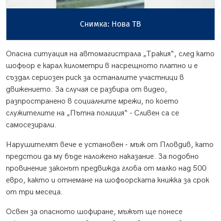
Снимка: Нова ТВ
Опасна ситуация на автомагистрала „Тракия“, след като
шофьор е карал километри в насрещното платно и е
създал сериозен риск за останалите участници в
движението. За случая се разбира от видео,
разпространено в социалните мрежи, по което
служителите на „Пътна полиция“ - Сливен са се
самосезирали.
Нарушителят вече е установен - мъж от Пловдив, като
предстои да му бъде наложено наказание. За подобно
провинение законът предвижда глоба от малко над 500
евро, както и отнемане на шофьорската книжка за срок
от три месеца.
Освен за опасното шофиране, мъжът ще понесе