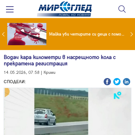
Проф.Кантарджиев: Пазете се от комарите и полово предаваните инфекции
Майка уби четирите си деца с помощта на баба им, след което се самоуби
Водач кара километри в насрещното кола с
прекратена регистрация
14.05.2026, 07:58 | Крими
СПОДЕЛИ: