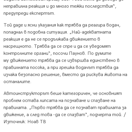
неправилна реакция и до много тежки последствия“,
предупреди експертът.
Той даде и ясни указания как трябва да реагира водач,
попаднал в подобна ситуация. „Най-адекватната
реакция е да не се продължава движението в
насрещното. Трябва да се спре и да се уведомят
контролните органи“, посочи Паунов. По думите
му движението трябва да се извършва единствено в
правилната посока, а при грешка водачът трябва да
изчака безопасно решение, вместо да рискува живота на
останалите.
Автоинструкторът беше категоричен, че основният
проблем остава липсата на познаване и спазване на
правилата. „Първо трябва да се познават правилата за
движение, а след това -да се спазват“, подчерта той. /
Източник: Ноав ТВ