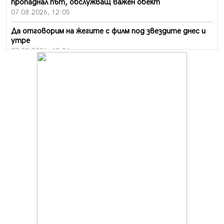
пропаднал път, обслужващ важен обект
07.08.2026, 12:05
Да отговорим на жегите с филм под звездите днес и
утре
07.08.2026, 10:21
Първите крачки в помощ на пенсионерите в Перник,
вече са факт
07.08.2026, 09:18
Пак ограничават камионите по магистралите в петък
и неделя. Ето обходните маршрути
07.08.2026, 07:55
Ето какво вдъхнови Здравка Евтимова за новата ѝ
книга
07.08.2026, 00:11
Продължава изграждането на нови паркоместа в
Перник
06.08.2026, 11:22
Върви почистване на главен път от квартал „Бела