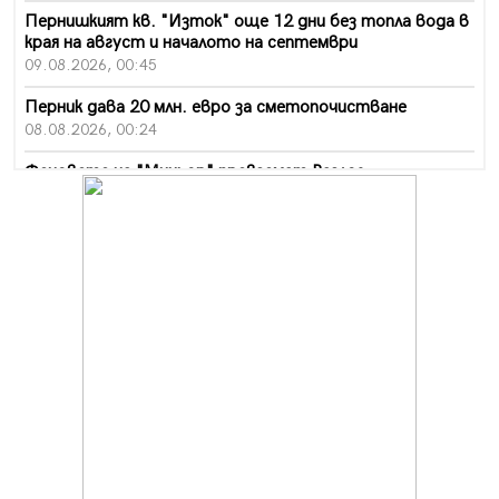
Пернишкият кв. "Изток" още 12 дни без топла вода в
края на август и началото на септември
09.08.2026, 00:45
Перник дава 20 млн. евро за сметопочистване
08.08.2026, 00:24
Феновете на "Миньор" превземат Разлог
07.08.2026, 14:52
Ремонтът на ул. "Ален мак" в Перник е в заключителен
етап
07.08.2026, 14:10
Фолклорен ансамбъл „Кладница“ с голямата награда от
фестивал в Полша
07.08.2026, 13:05
Частично бедствено положение в Перник заради
пропаднал път, обслужващ важен обект
07.08.2026, 12:05
Да отговорим на жегите с филм под звездите днес и