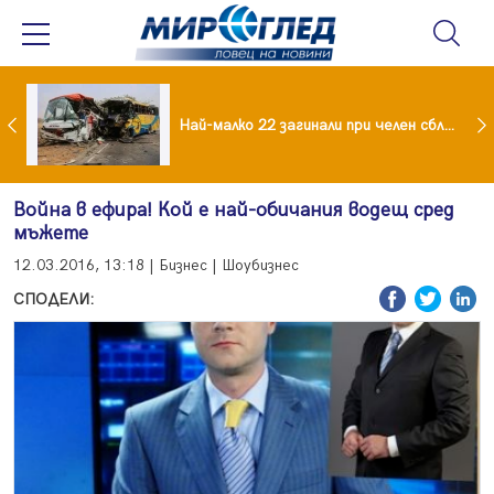
езидент: Искаме споразумение със САЩ , но без компромиси
Най-малко 22 загинали при челен сблъсък между два автобуса
Война в ефира! Кой е най-обичания водещ сред
мъжете
12.03.2016, 13:18 | Бизнес | Шоубизнес
СПОДЕЛИ: