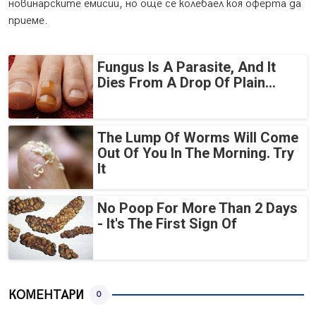
новинарските емисии, но още се колебаел коя оферта да
приеме.
Fungus Is A Parasite, And It
Dies From A Drop Of Plain...
The Lump Of Worms Will Come
Out Of You In The Morning. Try
It
No Poop For More Than 2 Days
- It's The First Sign Of
КОМЕНТАРИ
0