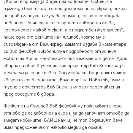
„Косьо е пример за водещ на новините. Освен, че
изглежда блестящо и стои достолепно на екрана, никога
не прави лапсуси и глупави гримаси, когато съобщава
новините. Личи си, че не е просто говореща глава,
която чете някакъв текст, а е подготвен журналист”,
пише една от фенките на Филипов, която му е
съгражданка от Велинград. Дамата издава в коментара
си във фейсбук и любопитна подробност от личния
живот на Косьо – новинарят бил меломан от дете. Дори
свирил на обой в ученическия оркестър във Велинград и
мечтаел да стане певец. Зад гърба си, водещият чиято
звезда изгря в емисиите „Календар” на Нова тв, имал и
турне с оркестъра във Виена и много представления
пред съседите в двора.
Фенките на Филипов във фейсбук му пожелават скоро
отново да се завърне на екран, за да започнат отново да
гледат новините. БЛИЦ научи, че топ водещият вече
имал предложения от няколко медии да оглави