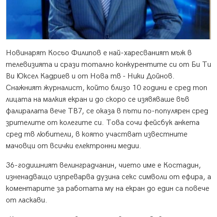
Новинарят Косьо Филипов е най-харесваният мъж в
телевизията и срази тотално конкурентите си от Би Ти
Ви Юксел Кадриев и от Нова тв - Ники Дойнов.
Снажният журналист, който близо 10 години е сред топ
лицата на малкия екран и до скоро се изявяваше във
фалиралата вече ТВ7, се оказа в пъти по-популярен сред
зрителите от колегите си. Това сочи фейсбук анкета
сред тв любители, в която участват известните
мачовци от всички електронни медии.
36-годишният велинградчанин, чието име е Костадин,
изненадващо изпреварва дузина секс символи от ефира, а
коментарите за работата му на екран до един са повече
от ласкави.