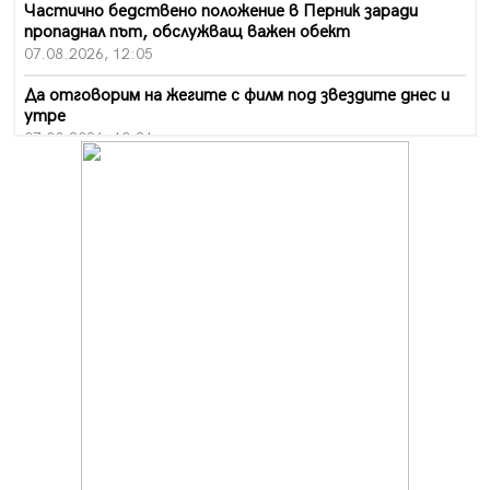
Частично бедствено положение в Перник заради
пропаднал път, обслужващ важен обект
07.08.2026, 12:05
Да отговорим на жегите с филм под звездите днес и
утре
07.08.2026, 10:21
Първите крачки в помощ на пенсионерите в Перник,
вече са факт
07.08.2026, 09:18
Пак ограничават камионите по магистралите в петък
и неделя. Ето обходните маршрути
07.08.2026, 07:55
Ето какво вдъхнови Здравка Евтимова за новата ѝ
книга
07.08.2026, 00:11
Продължава изграждането на нови паркоместа в
Перник
06.08.2026, 11:22