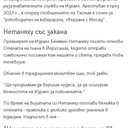
разузнавателните служби на Израел. Арестуван е през
2023 г., а според съобщението на Тасним е сочен за
"ръководител на кибергрупа, свързана с Мосад".
Нетаняху със закана
Премиерът на Израел Бенямин Нетаняху посети отново
Стената на плача в Йерусалим, където отправи
символично послание към нацията и света, предава Нова
телевизия.
Облечен в традиционен молитвен шал, той заяви:
"Ще продължим да вършим чудеса, за да осигурим
вечността на Израел за поколенията."
По време на визитата си Нетаняху постави бележка в
стената – практика с дълбоко духовно значение в
юдаизма. Надписът в нея –