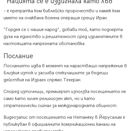
"Нацията се е издигнала като лъв"
– е препратка към библейско пророчество и намек към
името на очаквана военна операция срещу Иран.
"Гордея се с нашия народ", добави той, като подчерта
духа на единство и решителност сред израелтяните в
настоящата напрегната обстановка.
Послание
Посланието идва в момент на нарастващо напрежение в
Близкия изток и засилва спекулациите за бъдещи
действия на Израел спрямо Техеран.
Според източници, премиерът използва посещението не
само като личен религиозен акт, но и като
стратегически сигнал за международната общност.
Видеозапис от посещението на Нетаняху в Йерусалим е
публикуван в официалните комуникационни канали на