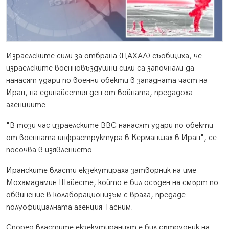
Израелските сили за отбрана (ЦАХАЛ) съобщиха, че
израелските военновъздушни сили са започнали да
нанасят удари по военни обекти в западната част на
Иран, на единайсетия ден от войната, предадоха
агенциите.
"В този час израелските ВВС нанасят удари по обекти
от военната инфраструктура в Керманшах в Иран", се
посочва в изявлението.
Иранските власти екзекутираха затворник на име
Мохамадамин Шайесте, който е бил осъден на смърт по
обвинение в колаборационизъм с врага, предаде
полуофициалната агенция Тасним.
Според властите екзекутираният е бил сътрудник на