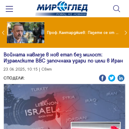
шия си мъж: Беше със 120-килограмова жена! Искаше бърза печалба...
Проф.Кантарджиев: Пазете се от комарите и полово предаваните инфекции
Войната навлезе в нов етап без милост:
Израелските ВВС започнаха удари по цели в Иран
23.06.2025, 10:15 | Свят
СПОДЕЛИ: