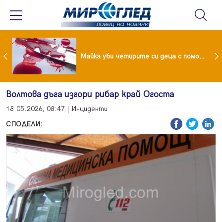
Проф.Кантарджиев: Пазете се от комарите и полово предаваните инфекции
Майка уби четирите си деца с помощта на баба им, след което се самоуби
Волтова дъга изгори рибар край Огоста
18.05.2026, 08:47 | Инциденти
СПОДЕЛИ: