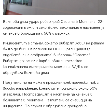
Волтова дъга удари рибар край Огоста в Монтана. 22-
годишният мъж от село Долно Белотинци е настанен за
лечение в болницата с 50% изгаряния.
Инцидентът е станал докато рибарят ловил на реката
близо до бившия полигон на ОСО (Организация за
съдействие на отбраната) в квартал “Огоста”.
Рибарят докоснал с карбоновия си телескоп
контактната електрическа мрежа на БДЖ и се
образувала волтова дъга.
През тялото на мъжа е преминал електрически ток с
високо напрежение, което му е причинило около 50%
изгаряния. Пострадалият е настанен за лечение в
болницата в Монтана. Разпитани са очевидци на
инцидента. По случая е образувано досъдебно