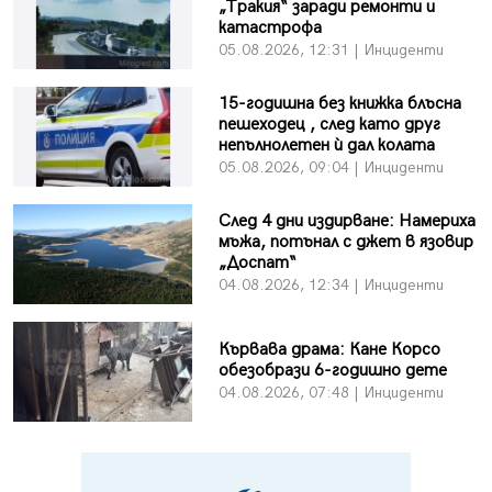
„Тракия“ заради ремонти и
катастрофа
05.08.2026, 12:31 | Инциденти
15-годишна без книжка блъсна
пешеходец , след като друг
непълнолетен ѝ дал колата
05.08.2026, 09:04 | Инциденти
След 4 дни издирване: Намериха
мъжа, потънал с джет в язовир
„Доспат“
04.08.2026, 12:34 | Инциденти
Кървава драма: Кане Корсо
обезобрази 6-годишно дете
04.08.2026, 07:48 | Инциденти