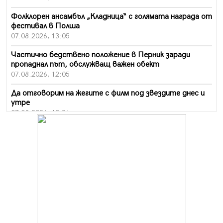
Фолклорен ансамбъл „Кладница“ с голямата награда от
фестивал в Полша
07.08.2026, 13:05
Частично бедствено положение в Перник заради
пропаднал път, обслужващ важен обект
07.08.2026, 12:05
Да отговорим на жегите с филм под звездите днес и
утре
07.08.2026, 10:21
Първите крачки в помощ на пенсионерите в Перник,
вече са факт
07.08.2026, 09:18
Пак ограничават камионите по магистралите в петък
и неделя. Ето обходните маршрути
07.08.2026, 07:55
Ето какво вдъхнови Здравка Евтимова за новата ѝ
книга