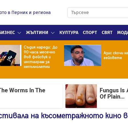
ото в Перник и региона
БИЗНЕС
ЖЪЛТИНИ
КУЛТУРА
СПОРТ
СВЯТ
МОД
Съдия нареди: До
90 часа месечно
Азис скочи н
във фейсбук и
гейовете
инстаграм за
непълнолетни
The Worms In The
Fungus Is 
Of Plain...
стивала на късометражното кино в