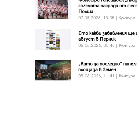
Фолклорен ансамбъл „Клад
голямата награда от фес
Полша
07.08.2026, 13:05 | Култура
Ето какви забавления ще 
август в Перник
06.08.2026, 00:48 | Култура
„Като за последно“ напъл
площада в Земен
05.08.2026, 11:41 | Култура