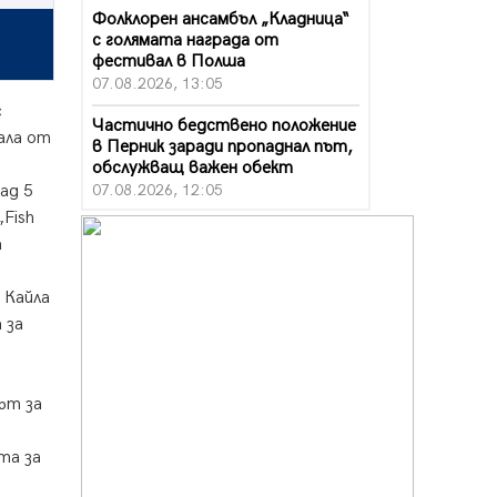
Фолклорен ансамбъл „Кладница“
с голямата награда от
фестивал в Полша
07.08.2026, 13:05
с
Частично бедствено положение
ала от
в Перник заради пропаднал път,
обслужващ важен обект
07.08.2026, 12:05
ад 5
Fish
Да отговорим на жегите с филм
а
под звездите днес и утре
07.08.2026, 10:21
 Кайла
Първите крачки в помощ на
 за
пенсионерите в Перник, вече са
факт
07.08.2026, 09:18
ът за
Пак ограничават камионите по
магистралите в петък и неделя.
та за
Ето обходните маршрути
07.08.2026, 07:55