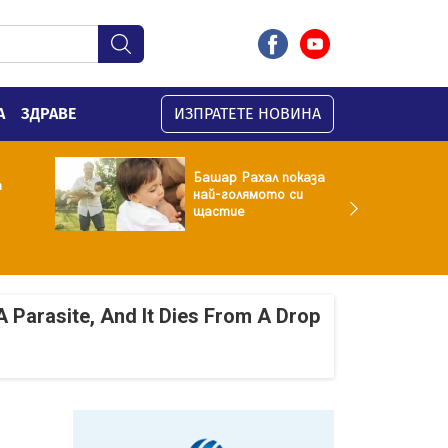
А
ЗДРАВЕ
ИЗПРАТЕТЕ НОВИНА
Башар Рахал показа
а
най-голямото си
щастие
A Parasite, And It Dies From A Drop