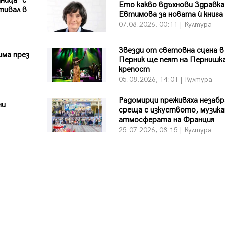
ница“ с
Ето какво вдъхнови Здравка
тивал в
Евтимова за новата ѝ книга
07.08.2026, 00:11 | Култура
Звезди от световна сцена в
има през
Перник ще пеят на Пернишк
крепост
05.08.2026, 14:01 | Култура
Радомирци преживяха незаб
ни
среща с изкуството, музика
атмосферата на Франция
25.07.2026, 08:15 | Култура