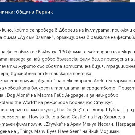
мки: Община Перник
ино, който се проведе в Двореца на културата, приключи 
а филма „Аз съм Златан“, организирана в рамките на фестив
на фестивала се включиха 190 филма, селектирани измежду н
та награда за най-добър български филм беше присъдена на „
впечатли журито със своята артистична визия, традиционн
ера, вдъхновена от китайската поетика.
личието получи „Agapito“ на режисьорите Арвин Белармино и
з за човешката близост и топлината на сродството. Призът
а „Dog Alone“ на Марта Рейс Андраде, а за най-добър
plains the World“ на режисьора Корнелиюс Стучкус.
бър игрален филм получи „The Dogleg“ на Пьотр Шубра. Приз
исъден на „How to Build a Sand Castle“ на Нур Хармис, а
тален филм получи „Zrywka“ на Арам Менуа Йесаян. Награда
ена на „Things Many Eyes Have Seen“ на Яник Мозиман.