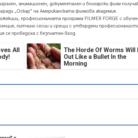
грален, анимационен, документален и български филм получ
гради „Оскар“ на Американската филмова академия.
жекции, професионалната програма FILMER FORGE с обучен
ренция, питчинг сесии и срещи с утвърдени професионалист
я се проведоха с безплатен вход.
ves All
The Horde Of Worms Will 
ody!
Out Like a Bullet In the
Morning