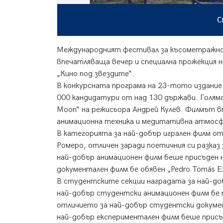
Сни
Международният фестивал за късометражно к
впечатляваща вечер и специална прожекция н
„Кино под звездите“.
В конкурсната програма на 23-тото издание 
000 кандидатури от над 130 държави. Голяма
Moon“ на режисьора Андрей Кулев. Филмът 
анимационна техника и медитативна атмосф
В категорията за най-добър игрален филм от
Ромеро, отличен заради поетичния си разка
най-добър анимационен филм беше присъден н
документален филм бе обявен „Pedro Tomás Ex
В студентските секции наградата за най-до
най-добър студентски анимационен филм бе пр
отличието за най-добър студентски докумен
най-добър експериментален филм беше присъд