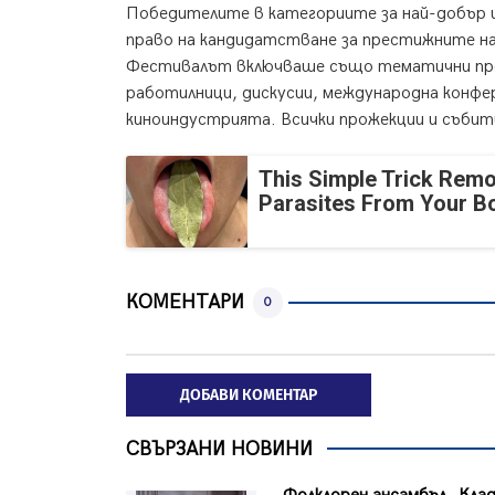
Победителите в категориите за най-добър и
право на кандидатстване за престижните на
Фестивалът включваше също тематични про
работилници, дискусии, международна конфе
киноиндустрията. Всички прожекции и събити
This Simple Trick Remo
Parasites From Your B
КОМЕНТАРИ
0
ДОБАВИ КОМЕНТАР
СВЪРЗАНИ НОВИНИ