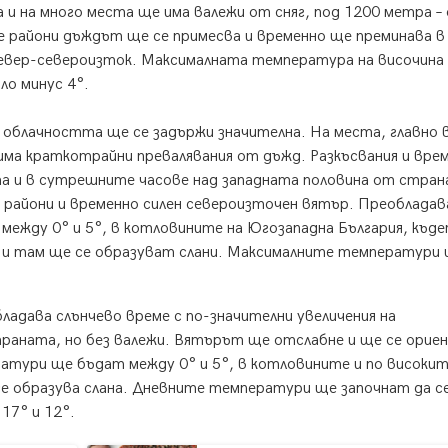
и на много места ще има валежи от сняг, под 1200 метра –
е райони дъждът ще се примесва и временно ще преминава в 
север-североизток. Максималната температура на височина
а – около минус 4°.
 облачността ще се задържи значителна. На места, главно 
има краткотрайни превалявания от дъжд. Разкъсвания и вре
а и в сутрешните часове над западната половина от стран
е райони и временно силен североизточен вятър. Преоблад
ежду 0° и 5°, в котловините на Югозападна България, къд
 и там ще се образуват слани. Максималните температури 
адава слънчево време с по-значителни увеличения на
раната, но без валежи. Вятърът ще отслабне и ще се орие
атури ще бъдат между 0° и 5°, в котловините и по високи
 се образува слана. Дневните температури ще започнат да с
17° и 12°.