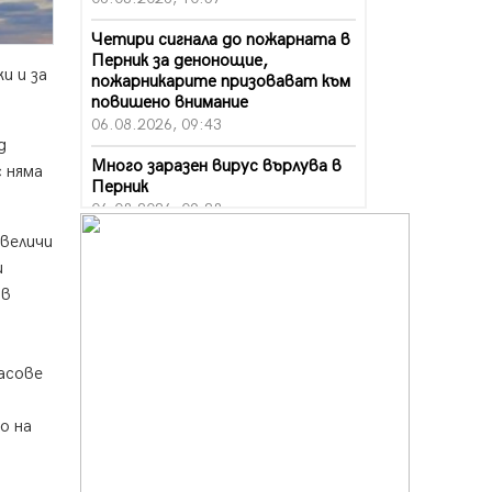
Четири сигнала до пожарната в
Перник за денонощие,
и и за
пожарникарите призовават към
повишено внимание
06.08.2026, 09:43
д
Много заразен вирус върлува в
 няма
Перник
06.08.2026, 09:28
увеличи
Проверки за спазване правилата
и
за пожарна безопасност по
време на жътвената кампания в
 в
Перник
06.08.2026, 07:51
асове
Ето какви забавления ще има
през август в Перник
06.08.2026, 00:48
о на
Пернишки експерт за фишинг
измамите: Проверявайте