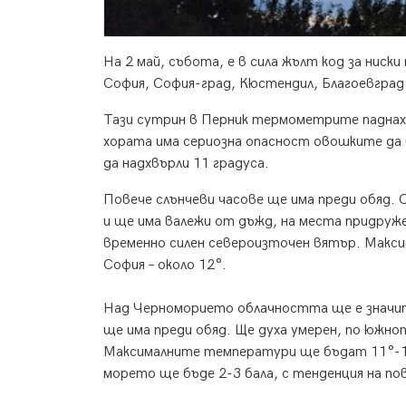
На 2 май, събота, е в сила жълт код за ниск
София, София-град, Кюстендил, Благоевград
Тази сутрин в Перник термометрите паднаха 
хората има сериозна опасност овошките да
да надхвърли 11 градуса.
Повече слънчеви часове ще има преди обяд. 
и ще има валежи от дъжд, на места придруже
временно силен североизточен вятър. Макс
София – около 12°.
Над Черноморието облачността ще е значите
ще има преди обяд. Ще духа умерен, по южно
Максималните температури ще бъдат 11°-13
морето ще бъде 2-3 бала, с тенденция на по