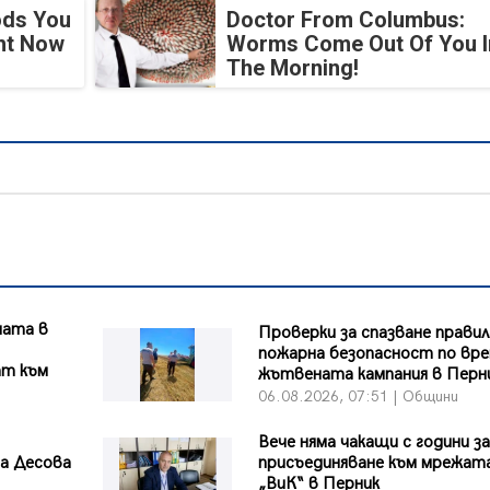
ods You
Doctor From Columbus:
ght Now
Worms Come Out Of You I
The Morning!
ната в
Проверки за спазване правил
пожарна безопасност по вре
ат към
жътвената кампания в Перн
06.08.2026, 07:51 | Общини
Вече няма чакащи с години за
на Десова
присъединяване към мрежата
„ВиК“ в Перник