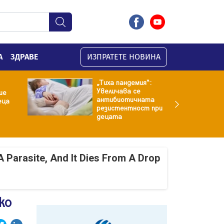
А
ЗДРАВЕ
ИЗПРАТЕТЕ НОВИНА
„Тиха пандемия“:
Увеличава се
ие
антибиотичната
еца
резистентност при
децата
A Parasite, And It Dies From A Drop
ко