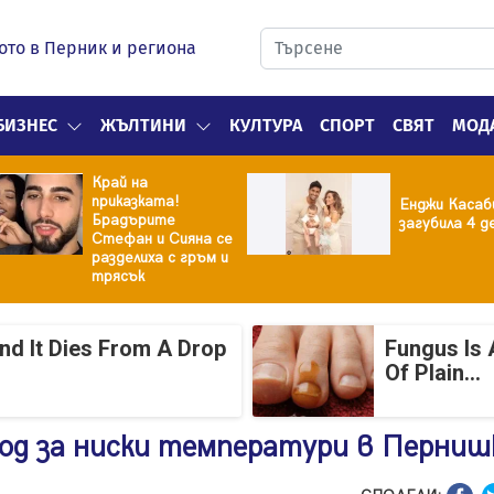
ото в Перник и региона
БИЗНЕС
ЖЪЛТИНИ
КУЛТУРА
СПОРТ
СВЯТ
МОД
Край на
приказката!
Енджи Касаб
Брадърите
загубила 4 д
Стефан и Сияна се
разделиха с гръм и
трясък
And It Dies From A Drop
Fungus Is 
Of Plain...
од за ниски температури в Перниш