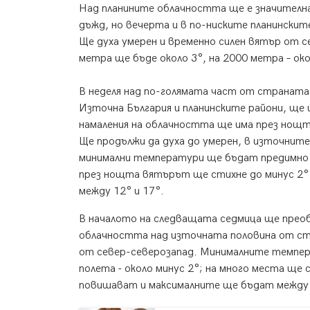
Над планините облачността ще е значителна 
дъжд, но вечерта и в по-ниските планинскит
Ще духа умерен и временно силен вятър от 
метра ще бъде около 3°, на 2000 метр
В неделя над по-голямата част от страната
Източна България и планинските райони, ще 
намаления на облачността ще има през нощт
Ще продължи да духа до умерен, в източнит
минимални температури ще бъдат предимно м
през нощта вятърът ще стихне до минус 2°
между 12° и 17°.
В началото на следващата седмица ще преобл
облачността над източната половина от ст
от север-северозапад. Минималните темпер
полета - около минус 2°; на много места ще
повишават и максималните ще бъдат между 