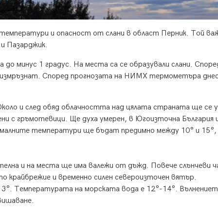
и температури и опасност от слани в област Перник. Той важ
 и Пазарджик.
до минус 1 градус. На места са се образували слани. Споре
 измръзнат. Според прогнозата на НИМХ термометъра днес
Около и след обяд облачността над цялата страната ще се 
ни с гръмотевици. Ще духа умерен, в Югоизточна България 
ималните температури ще бъдат предимно между 10° и 15°,
лна и на места ще има валежи от дъжд. Повече слънчеви ч
то крайбрежие и временно силен североизточен вятър.
°. Температурата на морската вода е 12°-14°. Вълнениет
вишаване.