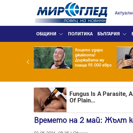
Актуалн
ОБЩИНИ
ПОЛИТИКА
БЪЛГАРИЯ
ина преди
Коцето удари
ята! Защо Саня
джакпота!
утлиева
Държавата му
дължава да
плаща 95 000 евро
чи за раздялата
ара?
Fungus Is A Parasite, 
Of Plain...
Времето на 2 май: Жълт к