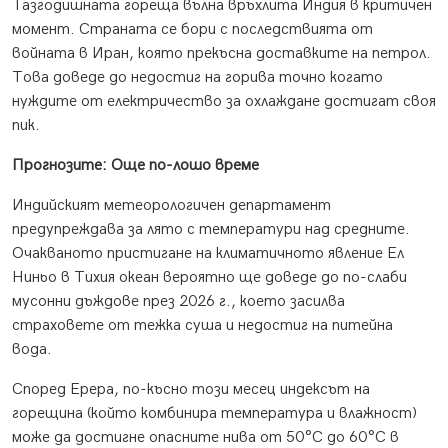
Тазгодишната гореща вълна връхлита Индия в критичен
момент. Страната се бори с последствията от
войната в Иран, която прекъсна доставките на петрол.
Това доведе до недостиг на горива точно когато
нуждите от електричество за охлаждане достигат своя
пик.
Прогнозите: Още по-лошо време
Индийският метеорологичен департамент
предупреждава за лято с температури над средните.
Очакваното пристигане на климатичното явление Ел
Ниньо в Тихия океан вероятно ще доведе до по-слаби
мусонни дъждове през 2026 г., което засилва
страховете от тежка суша и недостиг на питейна
вода.
Според Ерера, по-късно този месец индексът на
горещина (който комбинира температура и влажност)
може да достигне опасните нива от 50°C до 60°C в