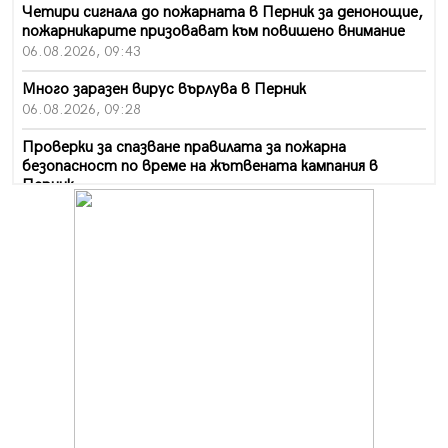
Четири сигнала до пожарната в Перник за денонощие,
пожарникарите призовават към повишено внимание
06.08.2026, 09:43
Много заразен вирус върлува в Перник
06.08.2026, 09:28
Проверки за спазване правилата за пожарна
безопасност по време на жътвената кампания в
Перник
06.08.2026, 07:51
Ето какви забавления ще има през август в Перник
06.08.2026, 00:48
Пернишки експерт за фишинг измамите:
Проверявайте съмнителните линкове в bezopasno.net
05.08.2026, 15:42
На 95 години почина Лиляна Десова
05.08.2026, 15:18
Радев: Работи се активно за запазването на