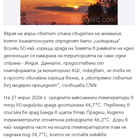
Вкрая на април светът стана свидетел на аномалия,
която климатолозите определят като „шокираща“.
Всички 50 най-горещи града на Земята в рамките на едно
денонощие се намираха на територията на само една
страна – Индия. Данните, предоставени от
платформата за мониторинг AQI, показват, че това не
е просто обичайна гореща вълна, а „екстремно събитие
без модерен прецедент“, съобщава CNN.
На 27 април 2026 г. средните максимални температури в
тези 50 индийски града достигнаха 44,7°C. Първенец в
списъка бе град Банда в щата Утар Прадеш, където
термометрите отчетоха рекордните 46,2°C. Дори в
най-хладната част на нощта температурите там не
паднаха под 34,7°C, което не оставя никаква