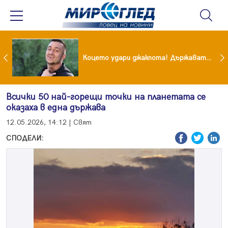
преди бурята! Защо Саня Армутлиева продължава да мълчи за раздялата с Дара?
Коцето удари джакпота! Държавата му плаща 95 000 евро
Всички 50 най-горещи точки на планетата се
оказаха в една държава
12.05.2026, 14:12 | Свят
СПОДЕЛИ: