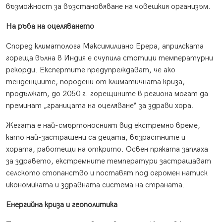
възможност за възстановяване на човешкия организъм.
На ръба на оцеляването
Според климатолога Максимилиано Ерера, априлската
гореща вълна в Индия е счупила стотици температурни
рекорди. Експертите предупреждават, че ако
тенденциите, породени от климатичната криза,
продължат, до 2050 г. горещините в региона могат да
преминат „границата на оцеляване“ за здрави хора.
Жегата е най-смъртоносният вид екстремно време,
като най-застрашени са децата, възрастните и
хората, работещи на открито. Освен пряката заплаха
за здравето, екстремните температури застрашават
селското стопанство и поставят под огромен натиск
икономиката и здравната система на страната.
Енергийна криза и геополитика