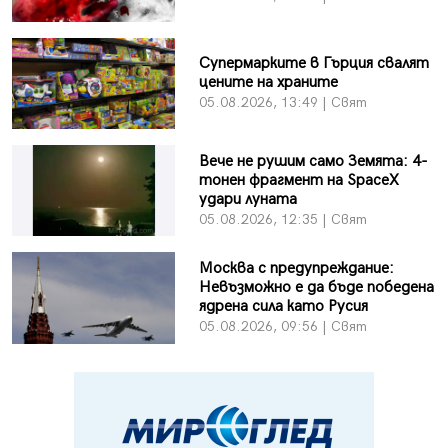
Супермарките в Гърция свалят
цените на храните
05.08.2026, 13:49 | Свят
Вече не рушим само Земята: 4-
тонен фрагмент на SpaceX
удари луната
05.08.2026, 12:35 | Свят
Москва с предупреждание:
Невъзможно е да бъде победена
ядрена сила като Русия
05.08.2026, 09:56 | Свят