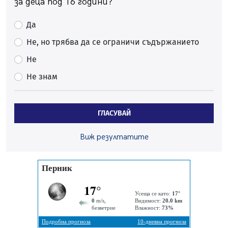
за деца под 16 години?
Проверявайте съмнителните линкове в bezopasno.net
05.08.2026, 15:42
Да
На 95 години почина Лиляна Десова
Не, но трябва да се ограничи съдържанието
05.08.2026, 15:18
Не
Радев: Работи се активно за запазването на
Не знам
средствата по Плана за справедлив преход за
въглищните райони
05.08.2026, 14:57
ГЛАСУВАЙ
Звезди от световна сцена в Перник ще пеят на
Пернишката крепост
05.08.2026, 14:01
Виж резултатите
„Топлофикация Перник“ напредва с дигитализацията
на отчетния процес
05.08.2026, 11:48
Радев: Работи се усилено за спасяване на средствата
по Плана за справедлив преход за Стара Загора,
Кюстендил и Перник
05.08.2026, 11:34