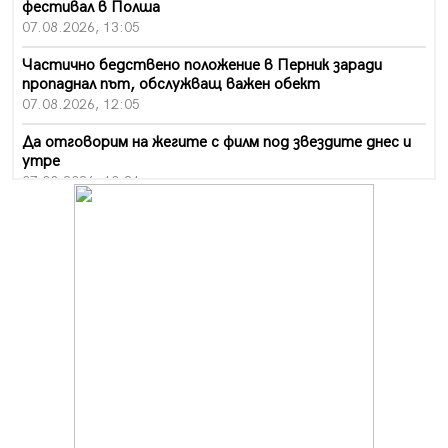
фестивал в Полша
07.08.2026, 13:05
Частично бедствено положение в Перник заради
пропаднал път, обслужващ важен обект
07.08.2026, 12:05
Да отговорим на жегите с филм под звездите днес и
утре
07.08.2026, 10:21
Първите крачки в помощ на пенсионерите в Перник,
вече са факт
07.08.2026, 09:18
Пак ограничават камионите по магистралите в петък
и неделя. Ето обходните маршрути
07.08.2026, 07:55
Ето какво вдъхнови Здравка Евтимова за новата ѝ
книга
07.08.2026, 00:11