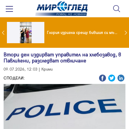
 и майка си построиха къща от 8000 стъклени бутилки
Глория изригна срещу бившия си мъж: Беше със 120-килограмова жена! Искаше бърза печалба...
Втори ден издирват управител на хлебозавод, в
Павликени, разследват отвличане
09.07.2026, 12:03 | Крими
СПОДЕЛИ: