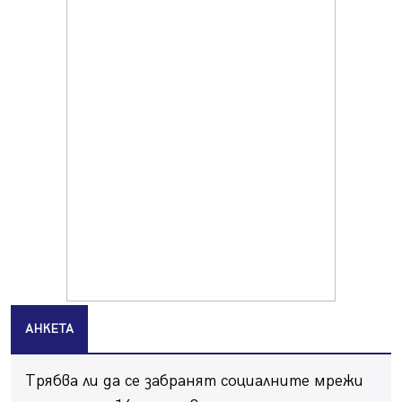
Продължава изграждането на нови паркоместа в
Перник
06.08.2026, 11:22
Върви почистване на главен път от квартал „Бела
вода“ до кв. „Църква“
06.08.2026, 10:57
Четири сигнала до пожарната в Перник за денонощие,
пожарникарите призовават към повишено внимание
06.08.2026, 09:43
Много заразен вирус върлува в Перник
06.08.2026, 09:28
Проверки за спазване правилата за пожарна
безопасност по време на жътвената кампания в
Перник
06.08.2026, 07:51
АНКЕТА
Ето какви забавления ще има през август в Перник
06.08.2026, 00:48
Трябва ли да се забранят социалните мрежи
Пернишки експерт за фишинг измамите: