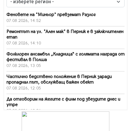
Феновете на "Миньор" превземат Разлог
07.08.2026, 14:52
Ремонтът на ул. "Ален мак" в Перник е в заключителен
етап
07.08.2026, 14:10
Фолклорен ансамбъл „Кладница“ с голямата награда от
фестивал в Полша
07.08.2026, 13:05
Частично бедствено положение в Перник заради
пропаднал път, обслужващ важен обект
07.08.2026, 12:05
Да отговорим на жегите с филм под звездите днес и
утре
07.08.2026, 10:21
Първите крачки в помощ на пенсионерите в Перник,
вече са факт