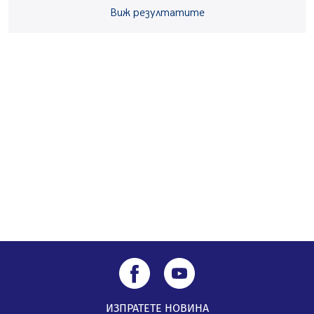
05.08.2026, 14:01
Виж резултатите
„Топлофикация Перник“ напредва с дигитализацията
на отчетния процес
05.08.2026, 11:48
Радев: Работи се усилено за спасяване на средствата
по Плана за справедлив преход за Стара Загора,
Кюстендил и Перник
05.08.2026, 11:34
ИЗПРАТЕТЕ НОВИНА