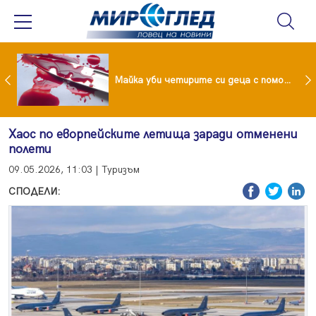
Проф.Кантарджиев: Пазете се от комарите и полово предаваните инфекции
Майка уби четирите си деца с помощта на баба им, след което се самоуби
Хаос по еворпейските летища заради отменени
полети
09.05.2026, 11:03 | Туризъм
СПОДЕЛИ: