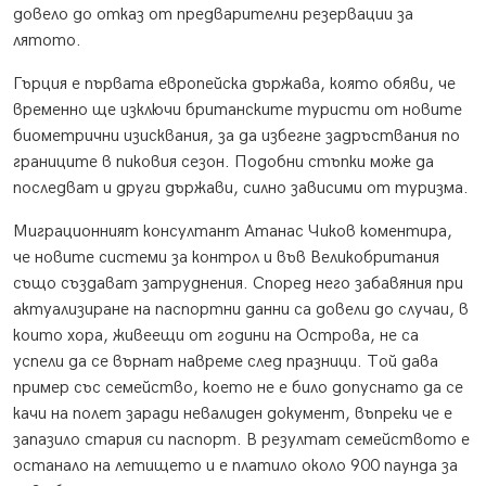
довело до отказ от предварителни резервации за
лятото.
Гърция е първата европейска държава, която обяви, че
временно ще изключи британските туристи от новите
биометрични изисквания, за да избегне задръствания по
границите в пиковия сезон. Подобни стъпки може да
последват и други държави, силно зависими от туризма.
Миграционният консултант Атанас Чиков коментира,
че новите системи за контрол и във Великобритания
също създават затруднения. Според него забавяния при
актуализиране на паспортни данни са довели до случаи, в
които хора, живеещи от години на Острова, не са
успели да се върнат навреме след празници. Той дава
пример със семейство, което не е било допуснато да се
качи на полет заради невалиден документ, въпреки че е
запазило стария си паспорт. В резултат семейството е
останало на летището и е платило около 900 паунда за