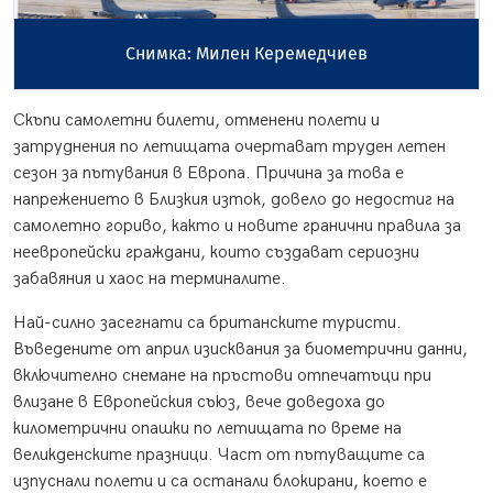
Снимка: Милен Керемедчиев
Скъпи самолетни билети, отменени полети и
затруднения по летищата очертават труден летен
сезон за пътувания в Европа. Причина за това е
напрежението в Близкия изток, довело до недостиг на
самолетно гориво, както и новите гранични правила за
неевропейски граждани, които създават сериозни
забавяния и хаос на терминалите.
Най-силно засегнати са британските туристи.
Въведените от април изисквания за биометрични данни,
включително снемане на пръстови отпечатъци при
влизане в Европейския съюз, вече доведоха до
километрични опашки по летищата по време на
великденските празници. Част от пътуващите са
изпуснали полети и са останали блокирани, което е