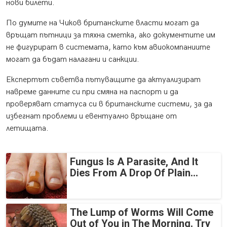
нови билети.
По думите на Чиков британските власти могат да
връщат пътници за тяхна сметка, ако документите им
не фигурират в системата, като към авиокомпаниите
могат да бъдат налагани и санкции.
Експертът съветва пътуващите да актуализират
навреме данните си при смяна на паспорт и да
проверяват статуса си в британските системи, за да
избегнат проблеми и евентуално връщане от
летищата.
Fungus Is A Parasite, And It
Dies From A Drop Of Plain...
The Lump of Worms Will Come
Out of You in The Morning. Try