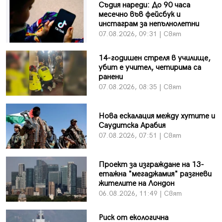
Съдия нареди: До 90 часа
месечно във фейсбук и
инстаграм за непълнолетни
07.08.2026, 09:31 | Свят
14-годишен стреля в училище,
убит е учител, четирима са
ранени
07.08.2026, 08:35 | Свят
Нова ескалация между хутите и
Саудитска Арабия
07.08.2026, 07:51 | Свят
Проект за изграждане на 13-
етажна "мегаджамия" разгневи
жителите на Лондон
06.08.2026, 11:49 | Свят
Риск от екологична