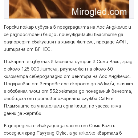
Горски пожар избухна в предградията на Лос Анджелис и
се разпространи бързо, принуждавайки властите да
разпоредят евакуация на хиляди жители, предаде АФП,
цитирана от БГНЕС.
Пожарът е избухнал в късната сутрин в Сими Вали, град
с около 125 000 жители, разположен на около 60
километра северозападно от центъра на Лос Анджелис.
Подхранван от ветрове със скорост до 56 км/ч, огънят
е обхванал площ от 552 хектара до понеделник вечерта,
съобщиха от противопожарната служба CalFire.
Пламъците са унищожили една къща, но засега няма
данни за жертви.
Разпоредена е евакуация за части от Сими Вали и
съседния град Таузънд Оукс, а за няколко квартала в