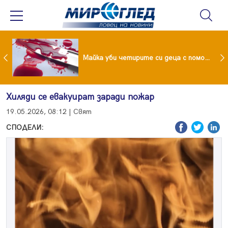
Проф.Кантарджиев: Пазете се от комарите и полово предаваните инфекции
Майка уби четирите си деца с помощта на баба им, след което се самоуби
Хиляди се евакуират заради пожар
19.05.2026, 08:12 | Свят
СПОДЕЛИ: