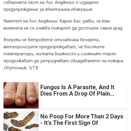
северната част на Лос Анджелис е издадено
предупреждение за евентуална евакуация.
Кметът на Лос Анджелис Карън Бас заяви, че към
момента не се очаква пожарът да достигне самия град.
Въпреки че ветровете отслабнаха вечерта,
метеоролозите предупреждават, че високите
температури, ниската влажност и сложният терен
продължават да затрудняват овладяването на пожара.
/Източник: БТВ
Fungus Is A Parasite, And It
Dies From A Drop Of Plain...
No Poop For More Than 2 Days
- It's The First Sign Of