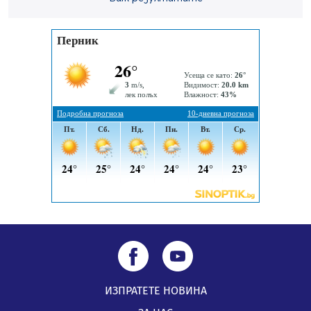
санкционирани при нощна проверка в Перник
05.08.2026, 10:00
По-малко тежки катастрофи в Пернишко от
началото на годината
05.08.2026, 09:30
Здравният министър Катя Ивкова и депутата от
Перник Мартин Жлябинков обходиха здравни
заведения в Перник
05.08.2026, 09:06
ИЗПРАТЕТЕ НОВИНА