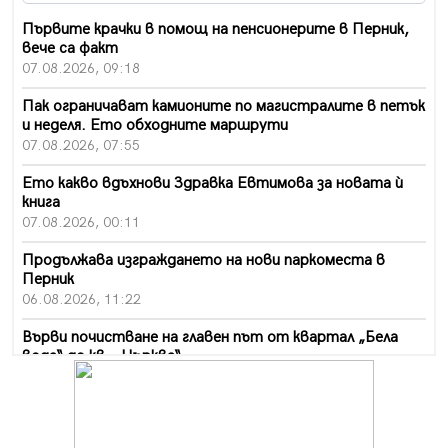
Първите крачки в помощ на пенсионерите в Перник,
вече са факт
07.08.2026, 09:18
Пак ограничават камионите по магистралите в петък
и неделя. Ето обходните маршрути
07.08.2026, 07:55
Ето какво вдъхнови Здравка Евтимова за новата ѝ
книга
07.08.2026, 00:11
Продължава изграждането на нови паркоместа в
Перник
06.08.2026, 11:22
Върви почистване на главен път от квартал „Бела
вода“ до кв. „Църква“
06.08.2026, 10:57
Четири сигнала до пожарната в Перник за денонощие,
пожарникарите призовават към повишено внимание