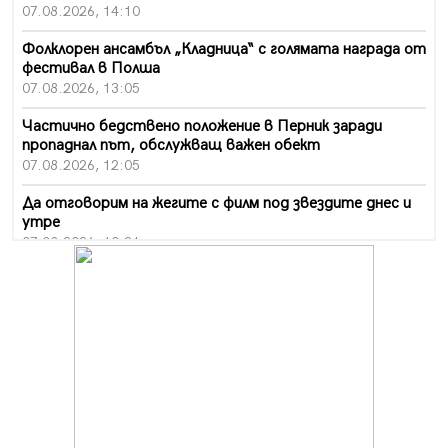
07.08.2026, 14:10
Фолклорен ансамбъл „Кладница“ с голямата награда от
фестивал в Полша
07.08.2026, 13:05
Частично бедствено положение в Перник заради
пропаднал път, обслужващ важен обект
07.08.2026, 12:05
Да отговорим на жегите с филм под звездите днес и
утре
07.08.2026, 10:21
Първите крачки в помощ на пенсионерите в Перник,
вече са факт
07.08.2026, 09:18
Пак ограничават камионите по магистралите в петък
и неделя. Ето обходните маршрути
07.08.2026, 07:55
Ето какво вдъхнови Здравка Евтимова за новата ѝ