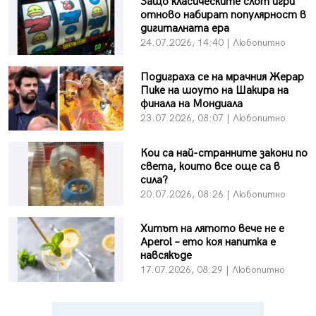
Защо класическите слот игри
отново набират популярност в
дигиталната ера
24.07.2026, 14:40 | Любопитно
Подиграха се на мрачния Жерар
Пике на шоуто на Шакира на
финала на Мондиала
23.07.2026, 08:07 | Любопитно
Кои са най-странните закони по
света, които все още са в
сила?
20.07.2026, 08:26 | Любопитно
Хитът на лятото вече не е
Aperol – ето коя напитка е
навсякъде
17.07.2026, 08:29 | Любопитно