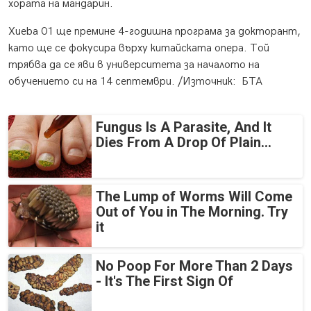
хората на мандарин.
Xueba 01 ще премине 4-годишна програма за докторант,
като ще се фокусира върху китайската опера. Той
трябва да се яви в университета за началото на
обучението си на 14 септември. /Източник: БТА
Fungus Is A Parasite, And It
Dies From A Drop Of Plain...
The Lump of Worms Will Come
Out of You in The Morning. Try
it
No Poop For More Than 2 Days
- It's The First Sign Of