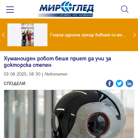
 и майка си построиха къща от 8000 стъклени бутилки
Глория изригна срещу бившия си мъж: Беше със 120-килограмова жена! Искаше бърза печалба...
Хуманоиден робот беше приет да учи за
докторска степен
03.08.2025, 08:30 | Любопитно
СПОДЕЛИ: