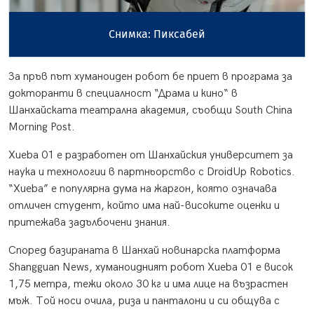
Снимка: Пиксабей
За пръв път хуманоиден робот бе приет в програма за
докторанти в специалност “Драма и кино“ в
Шанхайската театрална академия, съобщи South China
Morning Post.
Xueba 01 е разработен от Шанхайския университет за
наука и технологии в партньорство с DroidUp Robotics.
“Xueba” е популярна дума на жаргон, която означава
отличен студент, който има най-високите оценки и
притежава задълбочени знания.
Според базираната в Шанхай новинарска платформа
Shangguan News, хуманоидният робот Xueba 01 е висок
1,75 метра, тежи около 30 кг и има лице на възрастен
мъж. Той носи очила, риза и панталони и си общува с