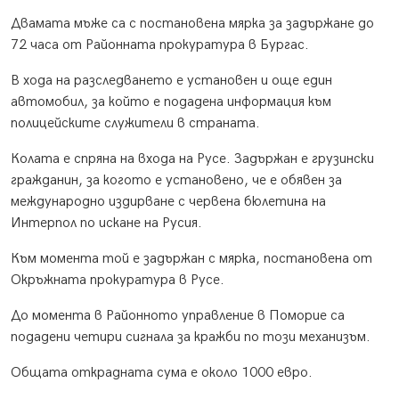
Двамата мъже са с постановена мярка за задържане до
72 часа от Районната прокуратура в Бургас.
В хода на разследването е установен и още един
автомобил, за който е подадена информация към
полицейските служители в страната.
Колата е спряна на входа на Русе. Задържан е грузински
гражданин, за когото е установено, че е обявен за
международно издирване с червена бюлетина на
Интерпол по искане на Русия.
Към момента той е задържан с мярка, постановена от
Окръжната прокуратура в Русе.
До момента в Районното управление в Поморие са
подадени четири сигнала за кражби по този механизъм.
Общата открадната сума е около 1000 евро.