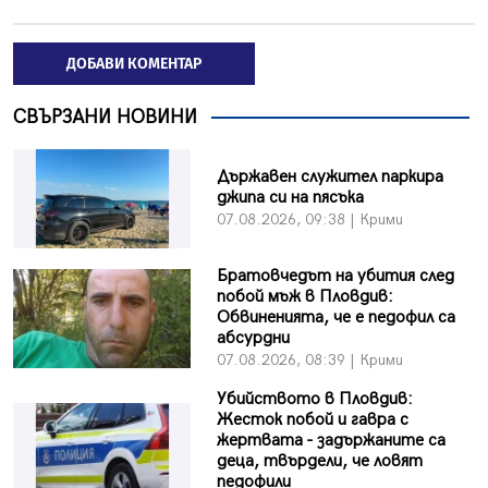
ДОБАВИ КОМЕНТАР
СВЪРЗАНИ НОВИНИ
Държавен служител паркира
джипа си на пясъка
07.08.2026, 09:38 | Крими
Братовчедът на убития след
побой мъж в Пловдив:
Обвиненията, че е педофил са
абсурдни
07.08.2026, 08:39 | Крими
Убийството в Пловдив:
Жесток побой и гавра с
жертвата - задържаните са
деца, твърдели, че ловят
педофили