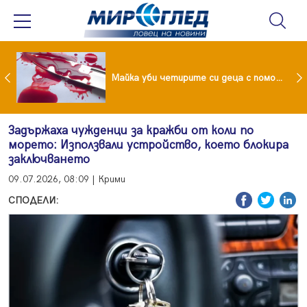
Проф.Кантарджиев: Пазете се от комарите и полово предаваните инфекции
Майка уби четирите си деца с помощта на баба им, след което се самоуби
Задържаха чужденци за кражби от коли по
морето: Използвали устройство, което блокира
заключването
09.07.2026, 08:09 | Крими
СПОДЕЛИ: