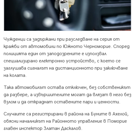
Чужденци са задържани при разследване на серия от
кражби от автомобили по Южното Черноморие. Според
полицията един от заподозрените е използвал
специализирано електронно устройство, с което се
заглушава сигналът на дистанционното при заключване
на колата.
Така автомобилът остава отключен, без собственикът
да разбере, а извършителите могат да влязат в него без
взлом и да откраднат оставените пари и ценности.
Случаите са регистрирани в района на Буните в Ахелой,
обясни началникът на Районното управление в Поморие
главен инспектор Златан Даскалов.