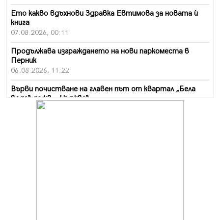
Ето какво вдъхнови Здравка Евтимова за новата ѝ
книга
07.08.2026, 00:11
Продължава изграждането на нови паркоместа в
Перник
06.08.2026, 11:22
Върви почистване на главен път от квартал „Бела
вода“ до кв. „Църква“
06.08.2026, 10:57
Четири сигнала до пожарната в Перник за денонощие,
пожарникарите призовават към повишено внимание
06.08.2026, 09:43
Много заразен вирус върлува в Перник
06.08.2026, 09:28
Проверки за спазване правилата за пожарна
безопасност по време на жътвената кампания в
Перник