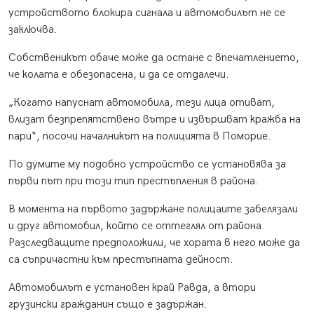
устройството блокира сигнала и автомобилът не се
заключва.
Собственикът обаче може да остане с впечатлението,
че колата е обезопасена, и да се отдалечи.
„Когато напуснат автомобила, тези лица отиват,
влизат безпрепятствено вътре и извършват кражба на
пари“, посочи началникът на полицията в Поморие.
По думите му подобно устройство се установява за
първи път при този тип престъпления в района.
В момента на първото задържане полицаите забелязали
и друг автомобил, който се оттеглял от района.
Разследващите предположили, че хората в него може да
са съпричастни към престъпната дейност.
Автомобилът е установен край Равда, а втори
грузински гражданин също е задържан.