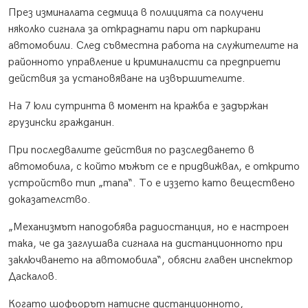
През изминалата седмица в полицията са получени
няколко сигнала за откраднати пари от паркирани
автомобили. След съвместна работа на служителите на
районното управление и криминалисти са предприети
действия за установяване на извършителите.
На 7 юли сутринта в момент на кражба е задържан
грузински гражданин.
При последвалите действия по разследването в
автомобила, с който мъжът се е придвижвал, е открито
устройство тип „тапа“. То е иззето като веществено
доказателство.
„Механизмът наподобява радиостанция, но е настроен
така, че да заглушава сигнала на дистанционното при
заключването на автомобила“, обясни главен инспектор
Даскалов.
Когато шофьорът натисне дистанционното,