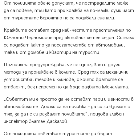
От полицията обаче допускат, че пострадалите може
да са повече, тъй като при кражба на по-малки суми част
от туристите вероятно не са подавали сигнали.
Кражбите остават сред най-честите престъпления по
Южното Черноморие през активния летен сезон. Сигнали
се подават както за посегателства от автомобили,
така и от домове и квартири на туристи.
Полицията предупреждава, че се използват и други
методи за проникване в колите. Сред тях са механични
устройства, телове и клинове, с които вратите се
отварят, без непременно да бъде разбита ключалката.
„Съветът ми е просто да не оставят пари и ценности в
автомобилите. Дошли са на почивка – да си ги взимат с
тях, за да не си развалят почивката“, призова главен
инспектор Златан Даскалов.
От полицията съветват туристите да бъдат