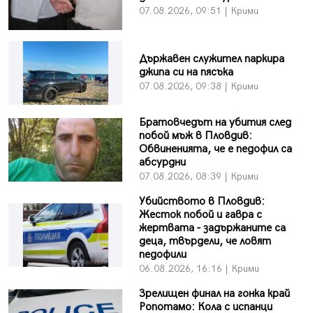
07.08.2026, 09:51 | Крими
Държавен служител паркира
джипа си на пясъка
07.08.2026, 09:38 | Крими
Братовчедът на убития след
побой мъж в Пловдив:
Обвиненията, че е педофил са
абсурдни
07.08.2026, 08:39 | Крими
Убийството в Пловдив:
Жесток побой и гавра с
жертвата - задържаните са
деца, твърдели, че ловят
педофили
06.08.2026, 16:16 | Крими
Зрелищен финал на гонка край
Ропотамо: Кола с испанци