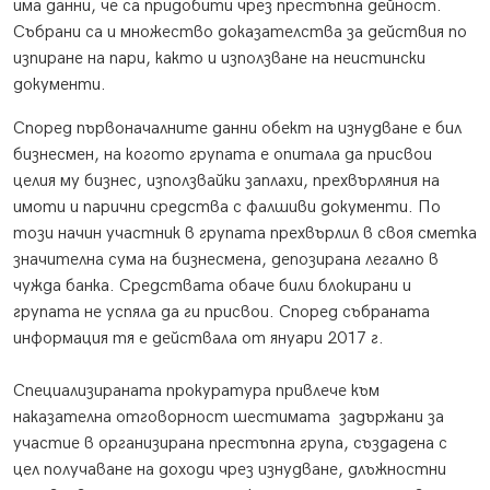
има данни, че са придобити чрез престъпна дейност.
Събрани са и множество доказателства за действия по
изпиране на пари, както и използване на неистински
документи.
Според първоначалните данни обект на изнудване е бил
бизнесмен, на когото групата е опитала да присвои
целия му бизнес, използвайки заплахи, прехвърляния на
имоти и парични средства с фалшиви документи. По
този начин участник в групата прехвърлил в своя сметка
значителна сума на бизнесмена, депозирана легално в
чужда банка. Средствата обаче били блокирани и
групата не успяла да ги присвои. Според събраната
информация тя е действала от януари 2017 г.
Специализираната прокуратура привлече към
наказателна отговорност шестимата задържани за
участие в организирана престъпна група, създадена с
цел получаване на доходи чрез изнудване, длъжностни