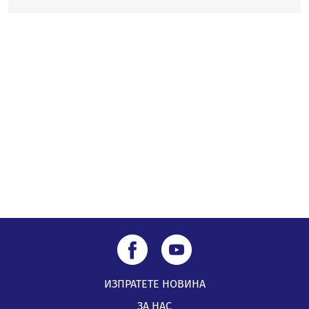
предупреждения заради тормоз над жена в Перник
05.08.2026, 10:03
Непълнолетни с електрически тротинетки
санкционирани при нощна проверка в Перник
05.08.2026, 10:00
По-малко тежки катастрофи в Пернишко от
началото на годината
05.08.2026, 09:30
ИЗПРАТЕТЕ НОВИНА
ЗА НАС