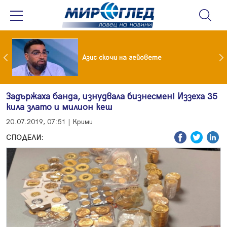
 До 90 часа месечно във фейсбук и инстаграм за непълнолетни
Азис скочи на гейовете
Задържаха банда, изнудвала бизнесмен! Иззеха 35
кила злато и милион кеш
20.07.2019, 07:51 | Крими
СПОДЕЛИ: