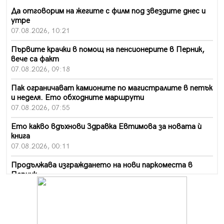
Да отговорим на жегите с филм под звездите днес и
утре
07.08.2026, 10:21
Първите крачки в помощ на пенсионерите в Перник,
вече са факт
07.08.2026, 09:18
Пак ограничават камионите по магистралите в петък
и неделя. Ето обходните маршрути
07.08.2026, 07:55
Ето какво вдъхнови Здравка Евтимова за новата ѝ
книга
07.08.2026, 00:11
Продължава изграждането на нови паркоместа в
Перник
06.08.2026, 11:22
Върви почистване на главен път от квартал „Бела
вода“ до кв. „Църква“
06.08.2026, 10:57