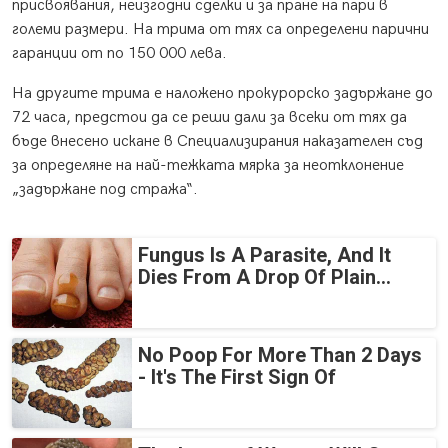
присвоявания, неизгодни сделки и за пране на пари в
големи размери. На трима от тях са определени парични
гаранции от по 150 000 лева.
На другите трима е наложено прокурорско задържане до
72 часа, предстои да се реши дали за всеки от тях да
бъде внесено искане в Специализирания наказателен съд
за определяне на най-тежката мярка за неотклонение
„задържане под стража“.
Fungus Is A Parasite, And It
Dies From A Drop Of Plain...
No Poop For More Than 2 Days
- It's The First Sign Of