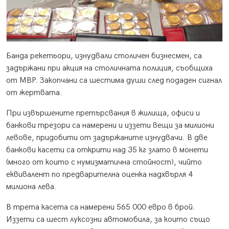
Банда рекетьори, изнудвали столичен бизнесмен, са
задържани при акция на столичната полиция, съобщиха
от МВР. Закопчани са шестима души след подаден сигнал
от жертвата.
При извършените претърсвания в жилища, офиси и
банкови трезори са намерени и иззети вещи за милиони
левове, придобити от задържаните изнудвачи. В две
банкови касети са открити над 35 кг злато в монети
(много от които с нумизматична стойност), чийто
еквивалент по предварителна оценка надхвърля 4
милиона лева.
В трета касета са намерени 565 000 евро в брой.
Иззети са шест луксозни автомобила, за които също