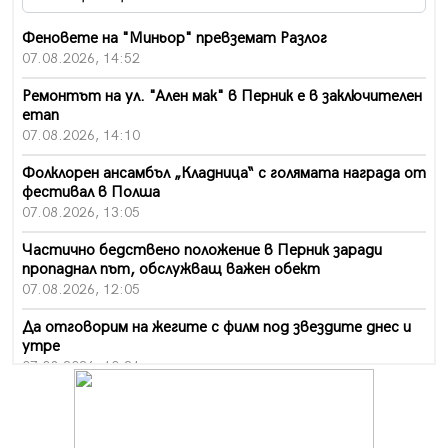
Феновете на "Миньор" превземат Разлог
07.08.2026, 14:52
Ремонтът на ул. "Ален мак" в Перник е в заключителен
етап
07.08.2026, 14:10
Фолклорен ансамбъл „Кладница“ с голямата награда от
фестивал в Полша
07.08.2026, 13:05
Частично бедствено положение в Перник заради
пропаднал път, обслужващ важен обект
07.08.2026, 12:05
Да отговорим на жегите с филм под звездите днес и
утре
07.08.2026, 10:21
Първите крачки в помощ на пенсионерите в Перник,
вече са факт
07.08.2026, 09:18