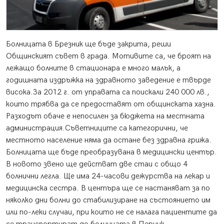
Болницата в Брезник ще бъде закрита, реши
Общинският съвет в града.
Мотивите са, че броят на
лежащо болните в стационара е много малък, а
годишната издръжка на здравното заведение е твърде
висока.За 2012 г. от управата са поискали 240 000 лв.,
които трябва да се предоставят от общинската хазна.
Разходът обаче е непосилен за бюджета на местната
администрация.Съветниците са категорични, че
местното население няма да остане без здравна грижа.
Болницата ще бъде преобразувана в медицински център.
В новото звено ще действат две стаи с общо 4
болнични легла. Ще има 24-часови дежурства на лекар и
медицинска сестра. В центъра ще се настаняват за по
няколко дни болни до стабилизиране на състоянието им
или по-леки случаи, при които не се налага пациентите да