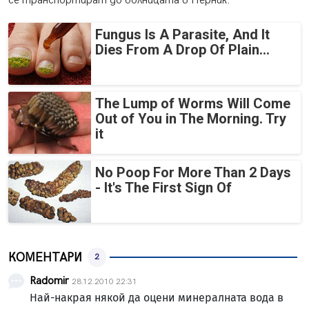
се транспортират до болницата в Перник.
Fungus Is A Parasite, And It
Dies From A Drop Of Plain...
The Lump of Worms Will Come
Out of You in The Morning. Try
it
No Poop For More Than 2 Days
- It's The First Sign Of
КОМЕНТАРИ
2
Radomir
28.12.2010 22:31
Най-накрая някой да оцени минералната вода в