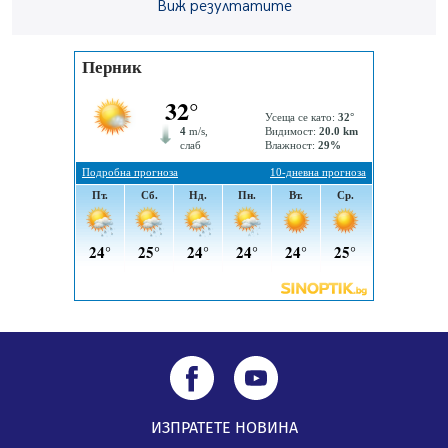
05.08.2026, 14:01
Виж резултатите
„Топлофикация Перник“ напредва с дигитализацията
на отчетния процес
05.08.2026, 11:48
Радев: Работи се усилено за спасяване на средствата
по Плана за справедлив преход за Стара Загора,
Кюстендил и Перник
05.08.2026, 11:34
ИЗПРАТЕТЕ НОВИНА