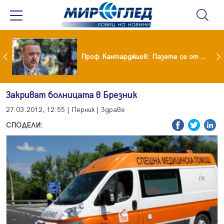
шия си мъж: Беше със 120-килограмова жена! Искаше бърза печалба...
Проф.Кантарджиев: Пазете се от комарите и полово предаваните инфекции
Закриват болницата в Брезник
27.03.2012, 12:55 | Перник | Здраве
СПОДЕЛИ: