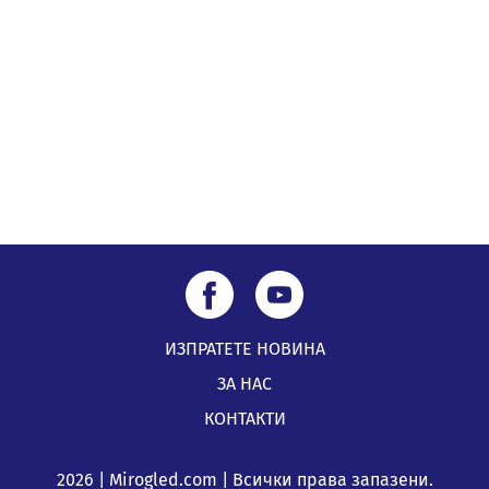
Радев: Работи се усилено за спасяване на средствата
по Плана за справедлив преход за Стара Загора,
Кюстендил и Перник
05.08.2026, 11:34
ИЗПРАТЕТЕ НОВИНА
ЗА НАС
КОНТАКТИ
2026 | Mirogled.com | Всички права запазени.