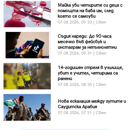
Майка уби четирите си деца с
помощта на баба им, след
което се самоуби
07.08.2026, 09:33 | Свят
Съдия нареди: До 90 часа
месечно във фейсбук и
инстаграм за непълнолетни
07.08.2026, 09:31 | Свят
14-годишен стреля в училище,
убит е учител, четирима са
ранени
07.08.2026, 08:35 | Свят
Нова ескалация между хутите и
Саудитска Арабия
07.08.2026, 07:51 | Свят