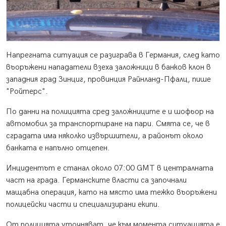
Напрегната ситуация се разиграва в Германия, след като
въоръжени нападатели взеха заложници в банков клон в
западния град Зинциг, провинция Райнланд-Пфалц, пише
"Ройтерс".
По данни на полицията сред заложниците е и шофьор на
автомобил за транспортиране на пари. Смята се, че в
сградата има няколко извършители, а районът около
банката е напълно отцепен.
Инцидентът е станал около 07:00 GMT в централната
част на града. Германските власти са започнали
мащабна операция, като на място има тежко въоръжени
полицейски части и специализирани екипи.
От полицията уточняват, че към момента ситуацията е