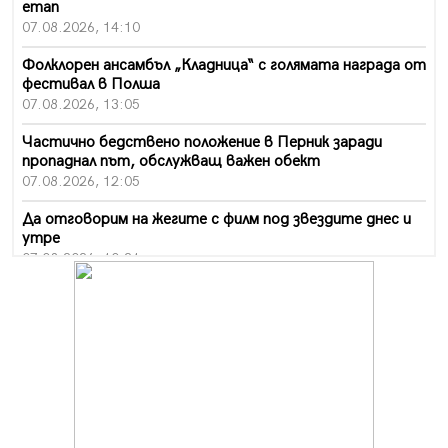
етап
07.08.2026, 14:10
Фолклорен ансамбъл „Кладница“ с голямата награда от
фестивал в Полша
07.08.2026, 13:05
Частично бедствено положение в Перник заради
пропаднал път, обслужващ важен обект
07.08.2026, 12:05
Да отговорим на жегите с филм под звездите днес и
утре
07.08.2026, 10:21
Първите крачки в помощ на пенсионерите в Перник,
вече са факт
07.08.2026, 09:18
Пак ограничават камионите по магистралите в петък
и неделя. Ето обходните маршрути
07.08.2026, 07:55