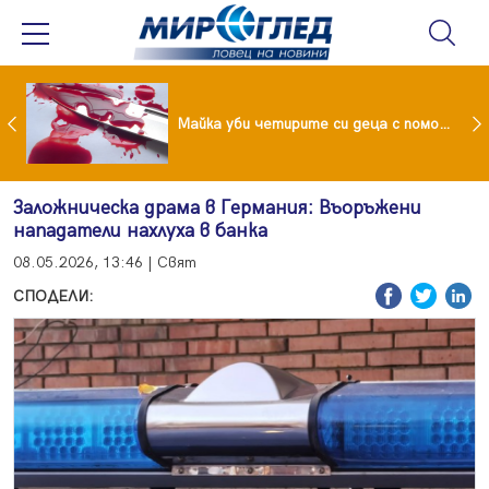
Проф.Кантарджиев: Пазете се от комарите и полово предаваните инфекции
Майка уби четирите си деца с помощта на баба им, след което се самоуби
Заложническа драма в Германия: Въоръжени
нападатели нахлуха в банка
08.05.2026, 13:46 | Свят
СПОДЕЛИ: