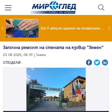
 за изграждане на 13-етажна "мегаджамия" разгневи жителите на Лондон
От 9 август цените на етикетите само в евро
Започна ремонт на стената на язовир "Земен"
23.08.2025, 08:39 | Земен
СПОДЕЛИ: