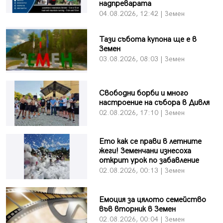
надпреварата
04.08.2026, 12:42 | Земен
Тази събота купона ще е в
Земен
03.08.2026, 08:03 | Земен
Свободни борби и много
настроение на събора в Дивля
02.08.2026, 17:10 | Земен
Ето как се прави в летните
жеги! Земенчани изнесоха
открит урок по забавление
02.08.2026, 00:13 | Земен
Емоция за цялото семейство
във вторник в Земен
02.08.2026, 00:04 | Земен