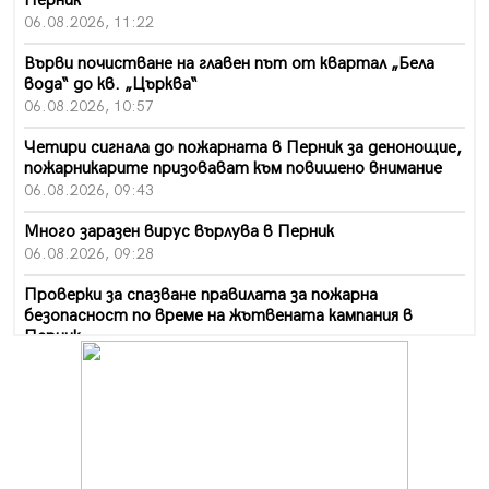
Перник
06.08.2026, 11:22
Върви почистване на главен път от квартал „Бела
вода“ до кв. „Църква“
06.08.2026, 10:57
Четири сигнала до пожарната в Перник за денонощие,
пожарникарите призовават към повишено внимание
06.08.2026, 09:43
Много заразен вирус върлува в Перник
06.08.2026, 09:28
Проверки за спазване правилата за пожарна
безопасност по време на жътвената кампания в
Перник
06.08.2026, 07:51
Ето какви забавления ще има през август в Перник
06.08.2026, 00:48
Пернишки експерт за фишинг измамите:
Проверявайте съмнителните линкове в bezopasno.net