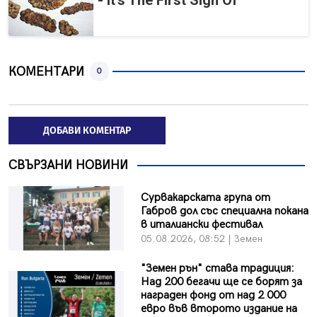
- It's The First Sign Of
КОМЕНТАРИ
0
ДОБАВИ КОМЕНТАР
СВЪРЗАНИ НОВИНИ
Сурвакарската група от
Габров дол със специална покана
в италиански фестивал
05.08.2026, 08:52 | Земен
"Земен рън" става традиция:
Над 200 бегачи ще се борят за
награден фонд от над 2 000
евро във второто издание на