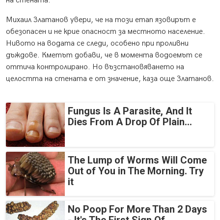
на стената.
Михаил Златанов увери, че на този етап язовирът е
обезопасен и не крие опасност за местното население.
Нивото на водата се следи, особено при проливни
дъждове. Кметът добави, че в момента водоемът се
оттича контролирано. Но възстановяването на
целостта на стената е от значение, каза още Златанов.
Fungus Is A Parasite, And It
Dies From A Drop Of Plain...
The Lump of Worms Will Come
Out of You in The Morning. Try
it
No Poop For More Than 2 Days