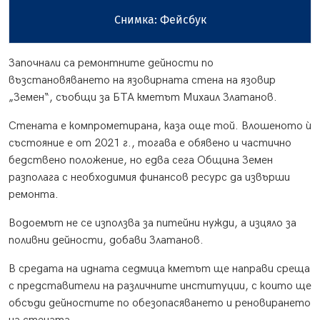
Снимка: Фейсбук
Започнали са ремонтните дейности по
възстановяването на язовирната стена на язовир
„Земен“, съобщи за БТА кметът Михаил Златанов.
Стената е компрометирана, каза още той. Влошеното ѝ
състояние е от 2021 г., тогава е обявено и частично
бедствено положение, но едва сега Община Земен
разполага с необходимия финансов ресурс да извърши
ремонта.
Водоемът не се използва за питейни нужди, а изцяло за
поливни дейности, добави Златанов.
В средата на идната седмица кметът ще направи среща
с представители на различните институции, с които ще
обсъди дейностите по обезопасяването и реновирането