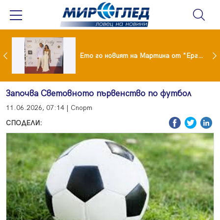
ики Кънчев се разведе тайно като Геро
Ето го новият на Мартина от "Ергенът"
Започва Световното първенство по футбол
11.06.2026, 07:14 | Спорт
СПОДЕЛИ: