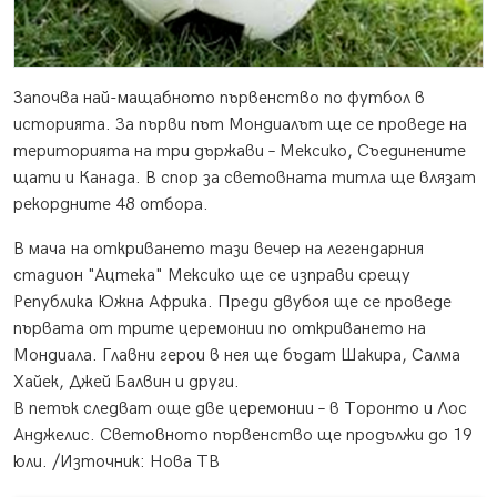
Започва най-мащабното първенство по футбол в
историята. За първи път Мондиалът ще се проведе на
територията на три държави – Мексико, Съединените
щати и Канада. В спор за световната титла ще влязат
рекордните 48 отбора.
В мача на откриването тази вечер на легендарния
стадион "Ацтека" Мексико ще се изправи срещу
Република Южна Африка. Преди двубоя ще се проведе
първата от трите церемонии по откриването на
Мондиала. Главни герои в нея ще бъдат Шакира, Салма
Хайек, Джей Балвин и други.
В петък следват още две церемонии – в Торонто и Лос
Анджелис. Световното първенство ще продължи до 19
юли. /Източник: Нова ТВ