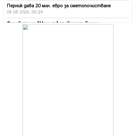
Перник дава 20 млн. евро за сметопочистване
08.08.2026, 00:24
Феновете на "Миньор" превземат Разлог
07.08.2026, 14:52
Ремонтът на ул. "Ален мак" в Перник е в заключителен
етап
07.08.2026, 14:10
Фолклорен ансамбъл „Кладница“ с голямата награда от
фестивал в Полша
07.08.2026, 13:05
Частично бедствено положение в Перник заради
пропаднал път, обслужващ важен обект
07.08.2026, 12:05
Да отговорим на жегите с филм под звездите днес и
утре
07.08.2026, 10:21
Първите крачки в помощ на пенсионерите в Перник,