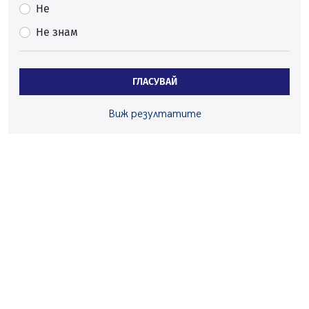
Много заразен вирус върлува в Перник
Не
06.08.2026, 09:28
Не знам
Проверки за спазване правилата за пожарна
безопасност по време на жътвената кампания в
Перник
ГЛАСУВАЙ
06.08.2026, 07:51
Ето какви забавления ще има през август в Перник
Виж резултатите
06.08.2026, 00:48
Пернишки експерт за фишинг измамите:
Проверявайте съмнителните линкове в bezopasno.net
05.08.2026, 15:42