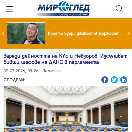
преди бурята! Защо Саня Армутлиева продължава да мълчи за раздялата с Дара?
Коцето удари джакпота! Държавата му плаща 95 000 евро
Заради дейността на КУБ и Невзоров: Изслушват
бивши шефове на ДАНС в парламента
09.07.2026, 08:26 | Политика
СПОДЕЛИ: