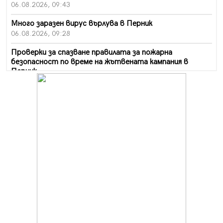
06.08.2026, 09:43
Много заразен вирус върлува в Перник
06.08.2026, 09:28
Проверки за спазване правилата за пожарна
безопасност по време на жътвената кампания в
Перник
06.08.2026, 07:51
Ето какви забавления ще има през август в Перник
06.08.2026, 00:48
Пернишки експерт за фишинг измамите:
Проверявайте съмнителните линкове в bezopasno.net
05.08.2026, 15:42
На 95 години почина Лиляна Десова
05.08.2026, 15:18
Радев: Работи се активно за запазването на
средствата по Плана за справедлив преход за
въглищните райони