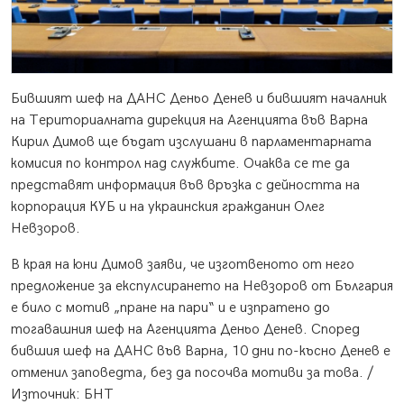
Бившият шеф на ДАНС Деньо Денев и бившият началник
на Териториалната дирекция на Агенцията във Варна
Кирил Димов ще бъдат изслушани в парламентарната
комисия по контрол над службите. Очаква се те да
представят информация във връзка с дейността на
корпорация КУБ и на украинския гражданин Олег
Невзоров.
В края на юни Димов заяви, че изготвеното от него
предложение за експулсирането на Невзоров от България
е било с мотив „пране на пари“ и е изпратено до
тогавашния шеф на Агенцията Деньо Денев. Според
бившия шеф на ДАНС във Варна, 10 дни по-късно Денев е
отменил заповедта, без да посочва мотиви за това. /
Източник: БНТ