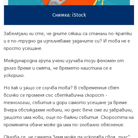
Снимка: iStock
Забелязали ли сте, че дните сякаш са станали по-кратки
и е по-трудно да изпълняваме задачите си? И това не е
просто усещане.
Международна група учени изучава този феномен от
дълго време и смята, че времето наистина се е
ускорило.
Но как и защо се случва това? В съвременния свят
всичко се променя със светкавична скорост -
технологии, събития и дори самото усещане за време.
Вчера обсъждахме новини, но днес вече сме ги забравили,
защото има нови, още по-важни събития. Скоростта на
промяната обаче може да има по-глобално обяснение.
Оказва се, че самата Земя може да ускорява своя „пулс“.