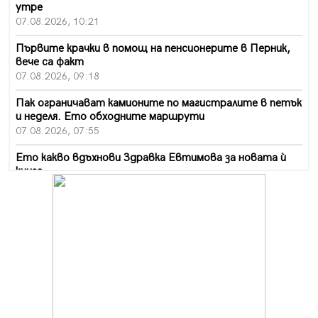
утре
07.08.2026, 10:21
Първите крачки в помощ на пенсионерите в Перник,
вече са факт
07.08.2026, 09:18
Пак ограничават камионите по магистралите в петък
и неделя. Ето обходните маршрути
07.08.2026, 07:55
Ето какво вдъхнови Здравка Евтимова за новата ѝ
книга
07.08.2026, 00:11
Продължава изграждането на нови паркоместа в
Перник
06.08.2026, 11:22
Върви почистване на главен път от квартал „Бела
вода“ до кв. „Църква“
06.08.2026, 10:57