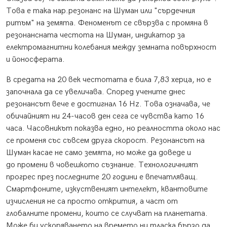
Това е така нар.резонанс на Шуман или "сърдечния
ритъм" на земята. Феноменът се свързва с промяна в
резонансната честота на Шуман, индикатор за
електромагнитни колебания между земната повърхност
и йоносферата.
В средата на 20 век честотата е била 7,83 херца, но е
започнала да се увеличава. Според учените днес
резонансът вече е достигнал 16 Hz. Това означава, че
обичайният ни 24-часов ден сега се чувства като 16
часа. Часовникът показва едно, но реалността около нас
се променя със съвсем друга скорост. Резонансът на
Шуман касае не само земята, но може да доведе и
до промени в човешкото съзнание. Технологичният
прогрес през последните 20 години е впечатляващ.
Смартфоните, изкуственият интелект, квантовите
изчисления не са просто открития, а част от
глобалните промени, които се случват на планетата.
Може би ускоряването на времето ни тласка бързо да