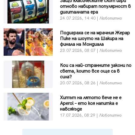
Защо класическите слот игри
отново набират популярност в
дигиталната ера
24.07.2026, 14:40 | Любопитно
Подиграха се на мрачния Жерар
Пике на шоуто на Шакира на
финала на Мондиала
23.07.2026, 08:07 | Любопитно
Кои са най-странните закони по
света, които все още са в
сила?
20.07.2026, 08:26 | Любопитно
Хитът на лятото вече не е
Aperol – ето коя напитка е
навсякъде
17.07.2026, 08:29 | Любопитно