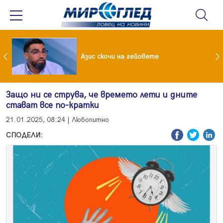
 До 90 часа месечно във фейсбук и инстаграм за непълнолетни
Азис скочи на гейовете
Защо ни се струва, че времето лети и дните
стават все по-кратки
21.01.2025, 08:24 | Любопитно
СПОДЕЛИ: