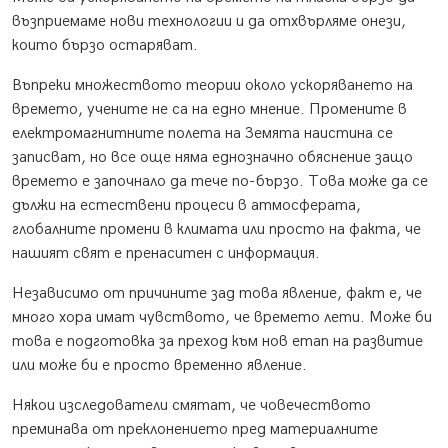
възприемаме нови технологии и да отхвърляме онези,
които бързо остаряват.
Въпреки множеството теории около ускоряването на
времето, учените не са на едно мнение. Промените в
електромагнитните полета на Земята наистина се
записват, но все още няма еднозначно обяснение защо
времето е започнало да тече по-бързо. Това може да се
дължи на естествени процеси в атмосферата,
глобалните промени в климата или просто на факта, че
нашият свят е пренаситен с информация.
Независимо от причините зад това явление, факт е, че
много хора имат чувството, че времето лети. Може би
това е подготовка за преход към нов етап на развитие
или може би е просто временно явление.
Някои изследователи смятат, че човечеството
преминава от преклонението пред материалните