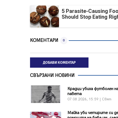
5 Parasite-Causing Fo
Should Stop Eating Ri
КОМЕНТАРИ
0
ДОБАВИ КОМЕНТАР
СВЪРЗАНИ НОВИНИ
Крадци убиха футболен на
павета
07.08.2026, 15:59 | Свят
Майка уби четирите си де
помощта на баба им, сле