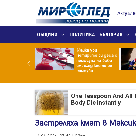
Актуалн
ОБЩИНИ
ПОЛИТИКА
БЪЛГАРИЯ
ф.Кантарджиев:
Майка уби
ете се от
четирите си деца с
арите и полово
помощта на баба
даваните
им, след което се
екции
самоуби
One Teaspoon And All 
Body Die Instantly
Застреляха кмет в Мекси