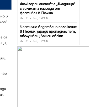
Фолклорен ансамбъл „Кладница“
с голямата награда от
фестивал в Полша
ено в
07.08.2026, 13:05
лоа”
Частично бедствено положение
в Перник заради пропаднал път,
обслужващ важен обект
е са
07.08.2026, 12:05
ици,
Да отговорим на жегите с филм
под звездите днес и утре
ици,
07.08.2026, 10:21
Първите крачки в помощ на
пенсионерите в Перник, вече са
ство
факт
07.08.2026, 09:18
ляди
Пак ограничават камионите по
ик:
магистралите в петък и неделя.
Ето обходните маршрути
07.08.2026, 07:55