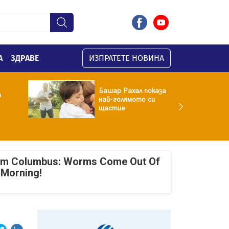
А
ЗДРАВЕ
ИЗПРАТЕТЕ НОВИНА
Башар Рахал показа
а
най-голямото си
щастие
om Columbus: Worms Come Out Of
 Morning!