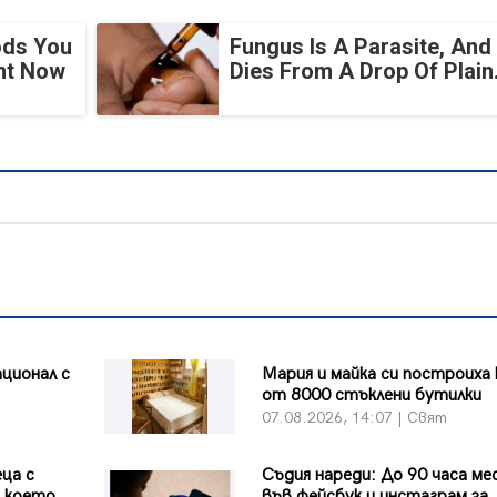
ods You
Fungus Is A Parasite, And 
ght Now
Dies From A Drop Of Plain.
ционал с
Мария и майка си построиха
от 8000 стъклени бутилки
07.08.2026, 14:07 | Свят
ца с
Съдия нареди: До 90 часа ме
д което
във фейсбук и инстаграм за