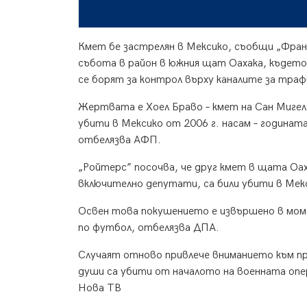
Кмет бе застрелян в Мексико, съобщи „Фран
събота в район в южния щат Оахака, където
се борят за контрол върху каналите за трафи
Жертвата е Хоел Браво – кмет на Сан Мигел 
убити в Мексико от 2006 г. насам – годинат
отбелязва АФП.
„Ройтерс” посочва, че друг кмет в щата Оах
включително депутати, са били убити в Мекс
Освен това покушението е извършено в мо
по футбол, отбелязва ДПА.
Случаят отново привлече вниманието към пр
души са убити от началото на военната опе
Нова ТВ