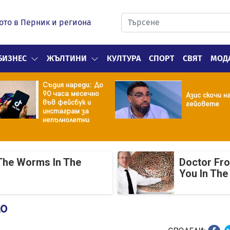
ото в Перник и региона
БИЗНЕС
ЖЪЛТИНИ
КУЛТУРА
СПОРТ
СВЯТ
МОД
Съдия нареди: До
90 часа месечно
Азис скочи н
във фейсбук и
гейовете
инстаграм за
непълнолетни
The Worms In The
Doctor Fr
You In The
ко