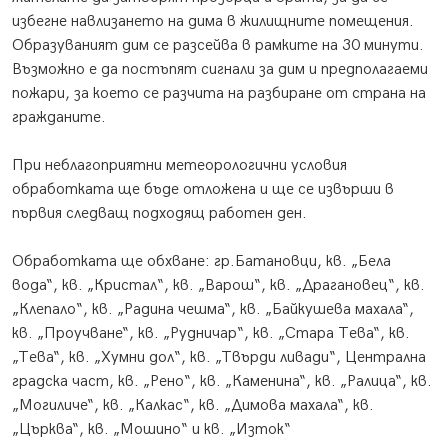
избегне навлизането на дима в жилищните помещения.
Образуваният дим се разсейва в рамките на 30 минути.
Възможно е да постъпят сигнали за дим и предполагаеми
пожари, за което се разчита на разбиране от страна на
гражданите.
При неблагоприятни метеорологични условия
обработката ще бъде отложена и ще се извърши в
първия следващ подходящ работен ден.
Обработката ще обхване: гр.Батановци, кв. „Бела
вода“, кв. „Кристал“, кв. „Варош“, кв. „Драгановец“, кв.
„Клепало“, кв. „Радина чешма“, кв. „Байкушева махала“,
кв. „Проучване“, кв. „Рудничар“, кв. „Стара Тева“, кв.
„Тева“, кв. „Хумни дол“, кв. „Твърди ливади“, Централна
градска част, кв. „Рено“, кв. „Каменина“, кв. „Ралица“, кв.
„Могиличе“, кв. „Калкас“, кв. „Димова махала“, кв.
„Църква“, кв. „Мошино“ и кв. „Изток“