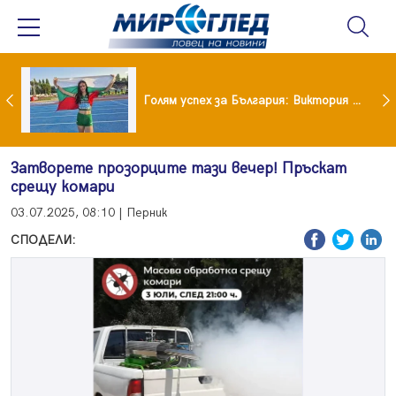
Когато всичко те дразни: тези трикове променят настроението за минути
Голям успех за България: Виктория Ангелова грабна световна титла в тройния скок
Затворете прозорците тази вечер! Пръскат
срещу комари
03.07.2025, 08:10 | Перник
СПОДЕЛИ: