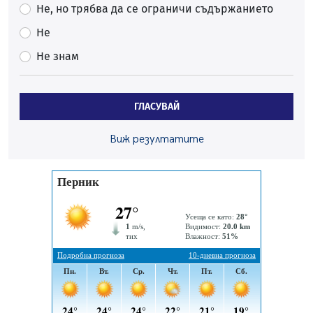
Не, но трябва да се ограничи съдържанието
Първите крачки в помощ на пенсионерите в Перник,
вече са факт
Не
07.08.2026, 09:18
Не знам
Пак ограничават камионите по магистралите в петък
и неделя. Ето обходните маршрути
07.08.2026, 07:55
ГЛАСУВАЙ
Ето какво вдъхнови Здравка Евтимова за новата ѝ
книга
Виж резултатите
07.08.2026, 00:11
Продължава изграждането на нови паркоместа в
Перник
06.08.2026, 11:22