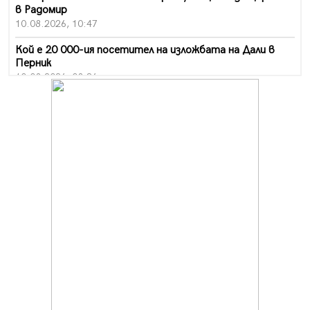
в Радомир
10.08.2026, 10:47
Кой е 20 000-ия посетител на изложбата на Дали в
Перник
10.08.2026, 08:36
Шестото издание "Пейка" в Перник: Много музика и
настроение
10.08.2026, 08:30
Генералът от Перник днес става на 80 години
09.08.2026, 12:10
Нов успех за Миньор, отново със суха мрежа, но и с
по-изразителен резултат
09.08.2026, 09:01
БГ парти ще разтресе центъра на Перник
09.08.2026, 07:01
Пернишкият кв. "Изток" още 12 дни без топла вода в
края на август и началото на септември