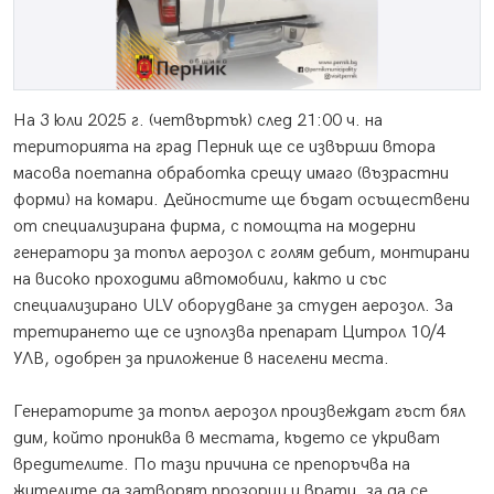
На 3 юли 2025 г. (четвъртък) след 21:00 ч. на
територията на град Перник ще се извърши втора
масова поетапна обработка срещу имаго (възрастни
форми) на комари. Дейностите ще бъдат осъществени
от специализирана фирма, с помощта на модерни
генератори за топъл аерозол с голям дебит, монтирани
на високо проходими автомобили, както и със
специализирано ULV оборудване за студен аерозол. За
третирането ще се използва препарат Цитрол 10/4
УЛВ, одобрен за приложение в населени места.
Генераторите за топъл аерозол произвеждат гъст бял
дим, който прониква в местата, където се укриват
вредителите. По тази причина се препоръчва на
жителите да затворят прозорци и врати, за да се