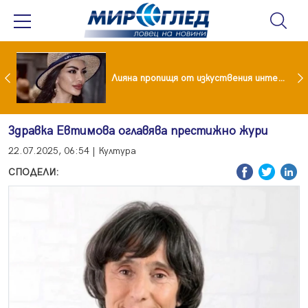
Популярен риалити герой заряза жена си заради друга
Лияна пропищя от изкуствения интелект
Здравка Евтимова оглавява престижно жури
22.07.2025, 06:54 | Култура
СПОДЕЛИ: