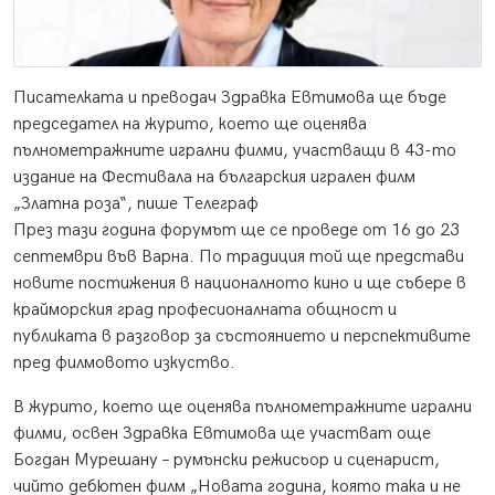
Писателката и преводач Здравка Евтимова ще бъде
председател на журито, което ще оценява
пълнометражните игрални филми, участващи в 43-то
издание на Фестивала на българския игрален филм
„Златна роза“, пише Телеграф
През тази година форумът ще се проведе от 16 до 23
септември във Варна. По традиция той ще представи
новите постижения в националното кино и ще събере в
крайморския град професионалната общност и
публиката в разговор за състоянието и перспективите
пред филмовото изкуство.
В журито, което ще оценява пълнометражните игрални
филми, освен Здравка Евтимова ще участват още
Богдан Мурешану – румънски режисьор и сценарист,
чийто дебютен филм „Новата година, която така и не