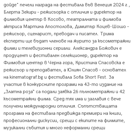
дойде" печели награда на фестивала във Венеция 2024 г.,
Блерта Зекири – режисьорка с отличия и директор на
филмовия център в Косово, театралната и филмова
актриса Мартина Апостолова, Димитър Коцев-Шошо –
режисьор, сценарист, преводач и писател. Трима
експерти ще бъдат членове на журито за късометражни
филми и телевизионни сериали. Александра Божович е
продуцент и фестивален селекционер, директор на
Филмовия център в Черна гора, Кристина Спасовска е
режисьор и преподавател, а Юлиян Спасов – основател
на kinematograf.bg и фестивала Sofia Short Fest. За
участие в конкурсните програми на 43-то издание на
„Златна роза“ са подали заявка 26 пълнометражни и 42
късометражни филма. Сред тях има и заглавия с вече
получени международни отличия. Съпътстващата
програма на фестивала предвижда премиери на книги,
професионални дискусии, срещи с екипите на филмите,
музикални събития и много неформални срещи