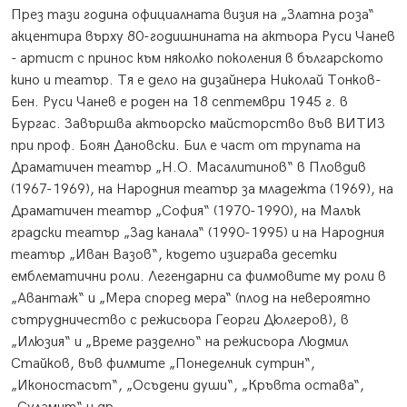
През тази година официалната визия на „Златна роза“
акцентира върху 80-годишнината на актьора Руси Чанев
- артист с принос към няколко поколения в българското
кино и театър. Тя е дело на дизайнера Николай Тонков-
Бен. Руси Чанев е роден на 18 септември 1945 г. в
Бургас. Завършва актьорско майсторство във ВИТИЗ
при проф. Боян Дановски. Бил е част от трупата на
Драматичен театър „Н.О. Масалитинов“ в Пловдив
(1967-1969), на Народния театър за младежта (1969), на
Драматичен театър „София“ (1970-1990), на Малък
градски театър „Зад канала“ (1990-1995) и на Народния
театър „Иван Вазов“, където изиграва десетки
емблематични роли. Легендарни са филмовите му роли в
„Авантаж“ и „Мера според мера“ (плод на невероятно
сътрудничество с режисьора Георги Дюлгеров), в
„Илюзия“ и „Време разделно“ на режисьора Людмил
Стайков, във филмите „Понеделник сутрин“,
„Иконостасът“, „Осъдени души“, „Кръвта остава“,