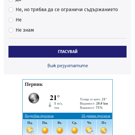
Ето какви забавления ще има през август в Перник
Не, но трябва да се ограничи съдържанието
06.08.2026, 00:48
Не
Пернишки експерт за фишинг измамите:
Не знам
Проверявайте съмнителните линкове в bezopasno.net
05.08.2026, 15:42
На 95 години почина Лиляна Десова
ГЛАСУВАЙ
05.08.2026, 15:18
Радев: Работи се активно за запазването на
Виж резултатите
средствата по Плана за справедлив преход за
въглищните райони
05.08.2026, 14:57
Звезди от световна сцена в Перник ще пеят на
Пернишката крепост
05.08.2026, 14:01