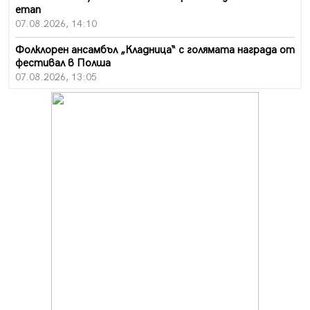
етап
07.08.2026, 14:10
Фолклорен ансамбъл „Кладница“ с голямата награда от
фестивал в Полша
07.08.2026, 13:05
Частично бедствено положение в Перник заради
пропаднал път, обслужващ важен обект
07.08.2026, 12:05
Да отговорим на жегите с филм под звездите днес и
утре
07.08.2026, 10:21
Първите крачки в помощ на пенсионерите в Перник,
вече са факт
07.08.2026, 09:18
Пак ограничават камионите по магистралите в петък
и неделя. Ето обходните маршрути
07.08.2026, 07:55