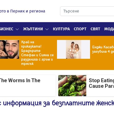
ото в Перник и региона
БИЗНЕС
ЖЪЛТИНИ
КУЛТУРА
СПОРТ
СВЯТ
МОД
Край на
приказката!
Енджи Касаб
Брадърите
загубила 4 д
Стефан и Сияна се
разделиха с гръм и
трясък
The Worms In The
Stop Eatin
Cause Par
с информация за безплатните женс