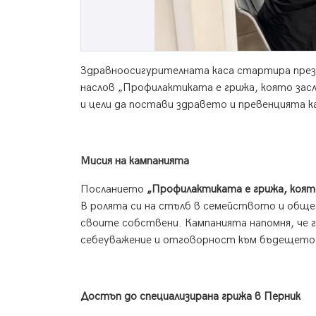
Здравноосигурителната каса стартира през 
наслов „Профилактиката е грижа, която зас
и цели да постави здравето и превенцията
Мисия на кампанията
Посланието
„Профилактиката е грижа, коят
В ролята си на стълб в семейството и общ
своите собствени. Кампанията напомня, че гр
себеуважение и отговорност към бъдещето
Достъп до специализирана грижа в Перник