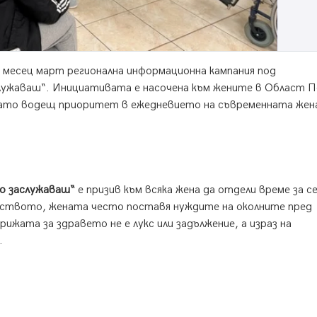
месец март регионална информационна кампания под
лужаваш“. Инициативата е насочена към жените в Област П
 като водещ приоритет в ежедневието на съвременната жен
о заслужаваш“
е призив към всяка жена да отдели време за се
еството, жената често поставя нуждите на околните пред
ижата за здравето не е лукс или задължение, а израз на
.