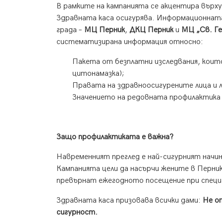
В рамките на кампанията се акцентира върх
Здравната каса осигурява. Информационната
града –
МЦ Перник
,
ДКЦ Перник
и
МЦ „Св. Ге
систематизирана информация относно:
Пакета от безплатни изследвания, които
цитонамазка);
Правата на здравноосигурените лица и ле
Значението на редовната профилактика з
Защо профилактиката е важна?
Навременният преглед е най-сигурният начи
Кампанията цели да насърчи жените в Перник
превърнат ежегодното посещение при специ
Здравната каса призовава всички дами:
Не о
сигурност.