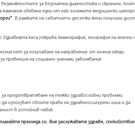
у възможностите за безплатна диагностика и скрининг, кои
 кампания обхвана едни от най-големите медицински центр
орги“
. В рамките на събитието десетки жени получиха дост
 Здравната каса покрива (мамография, ехография на млечни 
сния път за получаване на направление от личния лекар;
а превенция на социално значими заболявания.
н за предотвратяване на тежки здравословни проблеми.
 да използват своите права на здравноосигурени лица и да
алист в устойчив навик.
тлагайте прегледа си. Вие заслужавате здраве, спокойствие