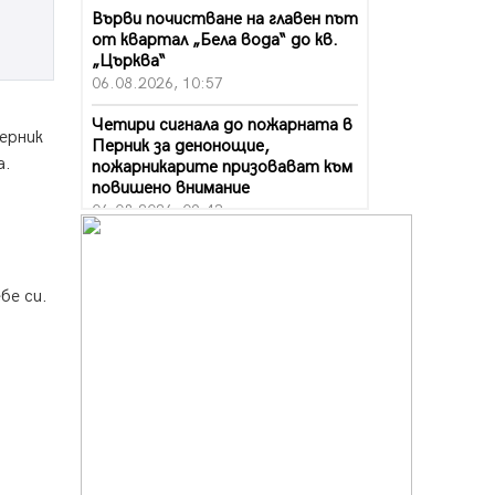
Върви почистване на главен път
от квартал „Бела вода“ до кв.
„Църква“
06.08.2026, 10:57
Четири сигнала до пожарната в
ерник
Перник за денонощие,
а.
пожарникарите призовават към
повишено внимание
06.08.2026, 09:43
Много заразен вирус върлува в
Перник
06.08.2026, 09:28
бе си.
Проверки за спазване правилата
за пожарна безопасност по
време на жътвената кампания в
Перник
06.08.2026, 07:51
Ето какви забавления ще има
през август в Перник