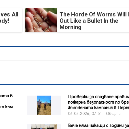
ves All
The Horde Of Worms Will 
ody!
Out Like a Bullet In the
Morning
ната в
Проверки за спазване правил
пожарна безопасност по вре
ат към
жътвената кампания в Перн
06.08.2026, 07:51 | Общини
Вече няма чакащи с години за