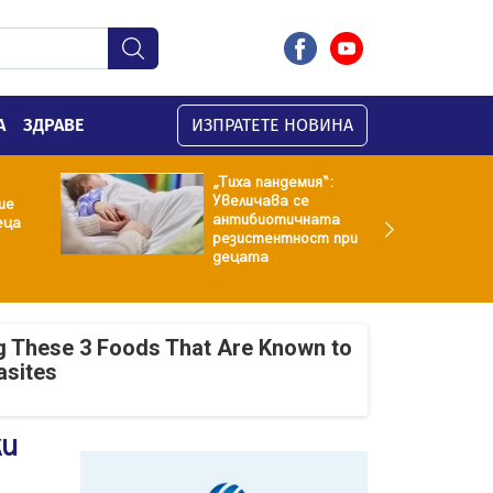
А
ЗДРАВЕ
ИЗПРАТЕТЕ НОВИНА
„Тиха пандемия“:
Увеличава се
ие
антибиотичната
еца
резистентност при
децата
g These 3 Foods That Are Known to
asites
ки