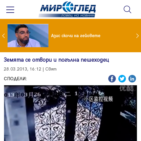
 До 90 часа месечно във фейсбук и инстаграм за непълнолетни
Азис скочи на гейовете
Земята се отвори и погълна пешеходец
28.03.2013, 16:12 | Свят
СПОДЕЛИ: