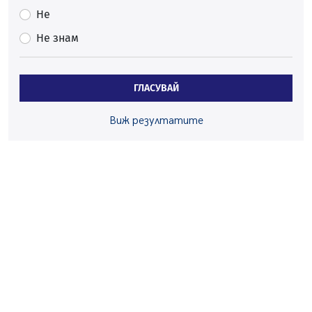
на отчетния процес
Не
05.08.2026, 11:48
Не знам
Радев: Работи се усилено за спасяване на средствата
по Плана за справедлив преход за Стара Загора,
Кюстендил и Перник
ГЛАСУВАЙ
05.08.2026, 11:34
Вече няма чакащи с години за присъединяване към
Виж резултатите
мрежата на „ВиК“ в Перник
05.08.2026, 11:22
След сигнали: Санкции за шумни младежи и
предупреждения заради тормоз над жена в Перник
05.08.2026, 10:03
Непълнолетни с електрически тротинетки
санкционирани при нощна проверка в Перник
05.08.2026, 10:00