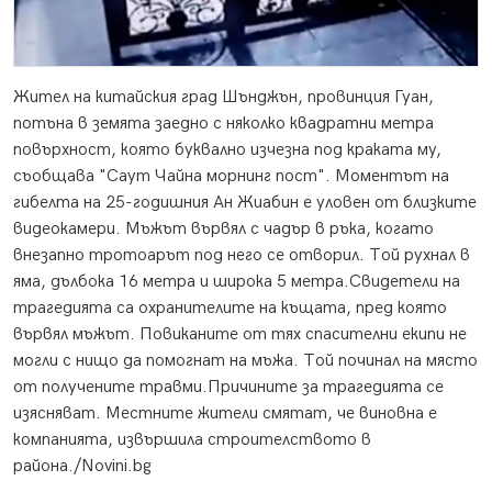
Жител на китайския град Шънджън, провинция Гуан,
потъна в земята заедно с няколко квадратни метра
повърхност, която буквално изчезна под краката му,
съобщава "Саут Чайна морнинг пост".
Моментът на
гибелта на 25-годишния Ан Жиабин е уловен от близките
видеокамери. Мъжът вървял с чадър в ръка, когато
внезапно тротоарът под него се отворил. Той рухнал в
яма, дълбока 16 метра и широка 5 метра.Свидетели на
трагедията са охранителите на къщата, пред която
вървял мъжът. Повиканите от тях спасителни екипи не
могли с нищо да помогнат на мъжа. Той починал на място
от получените травми.Причините за трагедията се
изясняват. Местните жители смятат, че виновна е
компанията, извършила строителството в
района./Novini.bg