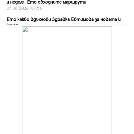
и неделя. Ето обходните маршрути
07.08.2026, 07:55
Ето какво вдъхнови Здравка Евтимова за новата ѝ
книга
07.08.2026, 00:11
Продължава изграждането на нови паркоместа в
Перник
06.08.2026, 11:22
Върви почистване на главен път от квартал „Бела
вода“ до кв. „Църква“
06.08.2026, 10:57
Четири сигнала до пожарната в Перник за денонощие,
пожарникарите призовават към повишено внимание
06.08.2026, 09:43
Много заразен вирус върлува в Перник
06.08.2026, 09:28
Проверки за спазване правилата за пожарна