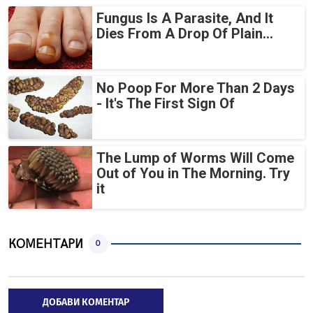
Fungus Is A Parasite, And It
Dies From A Drop Of Plain...
No Poop For More Than 2 Days
- It's The First Sign Of
The Lump of Worms Will Come
Out of You in The Morning. Try
it
КОМЕНТАРИ
0
ДОБАВИ КОМЕНТАР