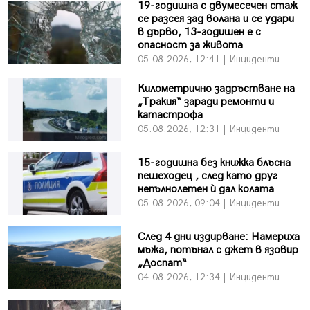
19-годишна с двумесечен стаж
се разсея зад волана и се удари
в дърво, 13-годишен е с
опасност за живота
05.08.2026, 12:41 | Инциденти
Километрично задръстване на
„Тракия“ заради ремонти и
катастрофа
05.08.2026, 12:31 | Инциденти
15-годишна без книжка блъсна
пешеходец , след като друг
непълнолетен ѝ дал колата
05.08.2026, 09:04 | Инциденти
След 4 дни издирване: Намериха
мъжа, потънал с джет в язовир
„Доспат“
04.08.2026, 12:34 | Инциденти