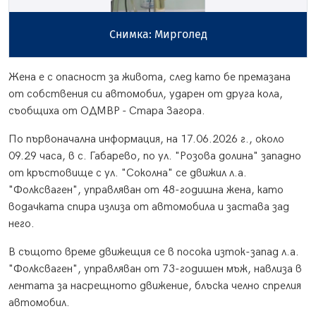
Снимка: Мирголед
Жена е с опасност за живота, след като бе премазана
от собствения си автомобил, ударен от друга кола,
съобщиха от ОДМВР - Стара Загора.
По първоначална информация, на 17.06.2026 г., около
09.29 часа, в с. Габарево, по ул. "Розова долина" западно
от кръстовище с ул. "Соколна" се движил л.а.
"Фолксваген", управляван от 48-годишна жена, като
водачката спира излиза от автомобила и застава зад
него.
В същото време движещия се в посока изток-запад л.а.
"Фолксваген", управляван от 73-годишен мъж, навлиза в
лентата за насрещното движение, блъска челно спрелия
автомобил.