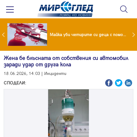
Проф.Кантарджиев: Пазете се от комарите и полово предаваните инфекции
Майка уби четирите си деца с помощта на баба им, след което се самоуби
Жена бе блъсната от собствения си автомобил
заради удар от друга кола
18.06.2026, 14:03 | Инциденти
СПОДЕЛИ: