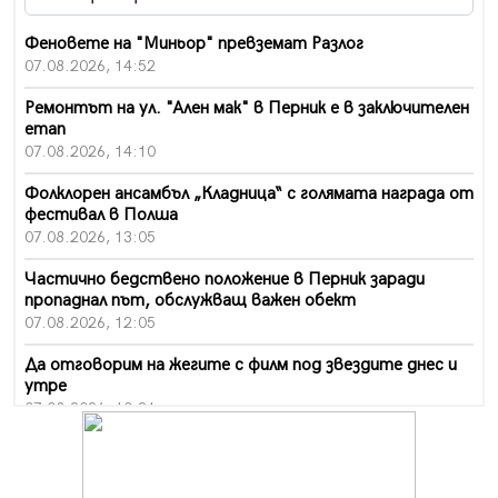
Феновете на "Миньор" превземат Разлог
07.08.2026, 14:52
Ремонтът на ул. "Ален мак" в Перник е в заключителен
етап
07.08.2026, 14:10
Фолклорен ансамбъл „Кладница“ с голямата награда от
фестивал в Полша
07.08.2026, 13:05
Частично бедствено положение в Перник заради
пропаднал път, обслужващ важен обект
07.08.2026, 12:05
Да отговорим на жегите с филм под звездите днес и
утре
07.08.2026, 10:21
Първите крачки в помощ на пенсионерите в Перник,
вече са факт
07.08.2026, 09:18