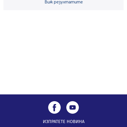
05.08.2026, 14:01
Виж резултатите
„Топлофикация Перник“ напредва с дигитализацията
на отчетния процес
05.08.2026, 11:48
Радев: Работи се усилено за спасяване на средствата
по Плана за справедлив преход за Стара Загора,
Кюстендил и Перник
05.08.2026, 11:34
ИЗПРАТЕТЕ НОВИНА