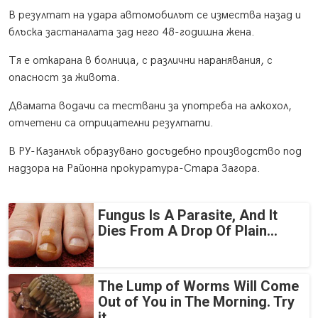
В резултат на удара автомобилът се измества назад и
блъска застаналата зад него 48-годишна жена.
Тя е откарана в болница, с различни наранявания, с
опасност за живота.
Двамата водачи са тествани за употреба на алкохол,
отчетени са отрицателни резултати.
В РУ-Казанлък образувано досъдебно производство под
надзора на Районна прокуратура-Стара Загора.
Fungus Is A Parasite, And It
Dies From A Drop Of Plain...
The Lump of Worms Will Come
Out of You in The Morning. Try
it