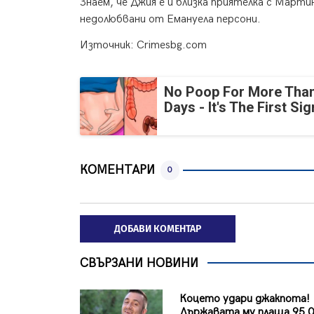
Знаем, че Джия е и близка приятелка с Мар
недолюбвани от Емануела персони.
Източник: Crimesbg.com
No Poop For More Than
Days - It's The First Sig
КОМЕНТАРИ
0
ДОБАВИ КОМЕНТАР
СВЪРЗАНИ НОВИНИ
Коцето удари джакпота!
Държавата му плаща 95 0