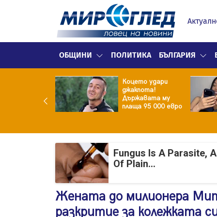
Актуалн
ОБЩИНИ
ПОЛИТИКА
БЪЛГАРИЯ
ина преди
Коцето удари
ята! Защо Саня
джакпота!
утлиева
Държавата му
дължава да
плаща 95 000 евро
чи за раздялата
ара?
Fungus Is A Parasite, 
Of Plain...
Жената до милионера Мит
разкритие за колежката си