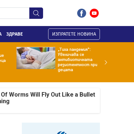
А
ЗДРАВЕ
ИЗПРАТЕТЕ НОВИНА
„Тиха пандемия“:
Увеличава се
ие
антибиотичната
еца
резистентност при
децата
Of Worms Will Fly Out Like a Bullet
ning