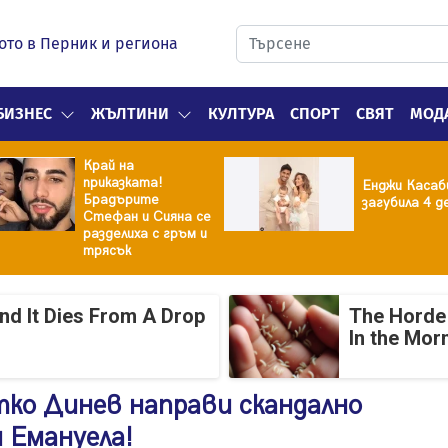
ото в Перник и региона
БИЗНЕС
ЖЪЛТИНИ
КУЛТУРА
СПОРТ
СВЯТ
МОД
Край на
приказката!
Енджи Касаб
Брадърите
загубила 4 д
Стефан и Сияна се
разделиха с гръм и
трясък
And It Dies From A Drop
The Horde 
In the Mor
ко Динев направи скандално
 Емануела!