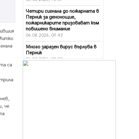
Четири сигнала до пожарната в
Перник за денонощие,
пожарникарите призовават към
повишено внимание
бившия
06.08.2026, 09:43
 Митко
ъгнала
Много заразен вирус върлува в
Перник
06.08.2026, 09:28
та са
Проверки за спазване правилата
за пожарна безопасност по
зтрила
време на жътвената кампания в
Перник
06.08.2026, 07:51
инев,
, че
Ето какви забавления ще има
през август в Перник
та
06.08.2026, 00:48
Пернишки експерт за фишинг
измамите: Проверявайте