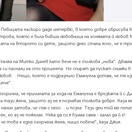
. Певицата наскоро даде интервю, в което добре обрисува 
трова, която е била бивша любовница на голямата й любов
щата на второто си дете, защото днес стана ясно, че е тр
ятелка на Митко Динев като вече не е толкова „нова“. Двама
са си паснали на сто процента. Не спират да пускат снимки в
любов... Нещо, което е подразнило Емануела дотам, че тя и
инче“.
орична, че причината за хода на Емануела е връзката й с Д
 тази жена, защото аз не я познавах толкова добре. Каза ми
начин затова, че съм с него... и позна. Тези дни той ме попи
н, но аз не пожелах. Нека да си я взима сама – халал да й е!
че това е една огорчена жена, нищо повече“, каза Джия.