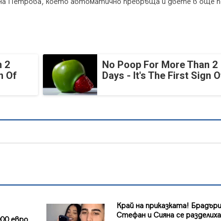
тина Петрова, което автоматично превръща и двете в още п
 2
No Poop For More Than 2
n Of
Days - It's The First Sign O
Край на приказката! Брадър
Стефан и Сияна се разделиха
00 евро