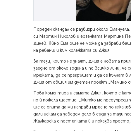
Пореден скандал се развихри около Емануела
си Мартин Николов и ергенката Мартина Пе
Динев. Явно Ема още не може да забрави ба
на реванш и към колежката си Джия.
За тези, които не знаят, Джия е новата при
заедно от около година и по всичко личи, че 
мрежата, да се прегръщат и да се кълнат в 
Джия от общия им дуетен проект „Мамино с
Това коментира и самата Джия, която е катег
но й пожела щастие. „Митко ме предупреди за
ще се опита да ми направи мръсно по някакъв 
дали искам да заведем дело в съда за тази песе
Жалкарска е постъпката й и показва просто, 