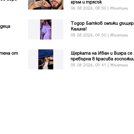
гръм и трясък
и
06.08.2026, 08:50 | Жълтини
Тодор Батков омъжи дъщер
 деца
Калина!
и
05.08.2026, 09:50 | Жълтини
тена от
Щерката на Иван и Вихра се
превърна в красива госпожи
и
05.08.2026, 09:41 | Жълтини