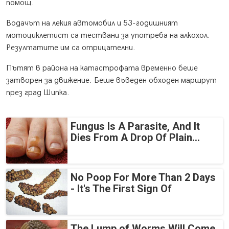
помощ.
Водачът на лекия автомобил и 53-годишният
мотоциклетист са тествани за употреба на алкохол.
Резултатите им са отрицателни.
Пътят в района на катастрофата временно беше
затворен за движение. Беше въведен обходен маршрут
през град Шипка.
Fungus Is A Parasite, And It
Dies From A Drop Of Plain...
No Poop For More Than 2 Days
- It's The First Sign Of
The Lump of Worms Will Come