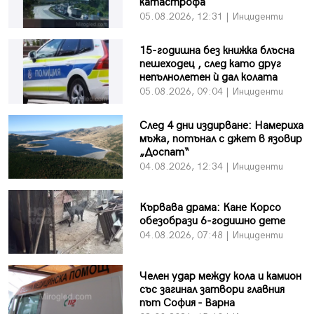
катастрофа
05.08.2026, 12:31 | Инциденти
15-годишна без книжка блъсна
пешеходец , след като друг
непълнолетен ѝ дал колата
05.08.2026, 09:04 | Инциденти
След 4 дни издирване: Намериха
мъжа, потънал с джет в язовир
„Доспат“
04.08.2026, 12:34 | Инциденти
Кървава драма: Кане Корсо
обезобрази 6-годишно дете
04.08.2026, 07:48 | Инциденти
Челен удар между кола и камион
със загинал затвори главния
път София - Варна