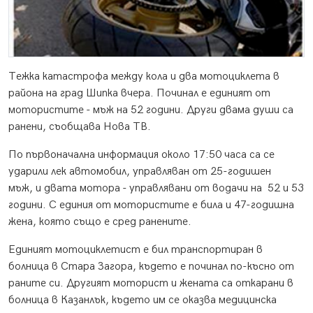
Тежка катастрофа между кола и два мотоциклета в
района на град Шипка вчера. Починал е единият от
мотористите - мъж на 52 години. Други двама души са
ранени, съобщава Нова ТВ.
По първоначална информация около 17:50 часа са се
ударили лек автомобил, управляван от 25-годишен
мъж, и двата мотора - управлявани от водачи на 52 и 53
години. С единия от мотористите е била и 47-годишна
жена, която също е сред ранените.
Единият мотоциклетист е бил транспортиран в
болница в Стара Загора, където е починал по-късно от
раните си. Другият моторист и жената са откарани в
болница в Казанлък, където им се оказва медицинска