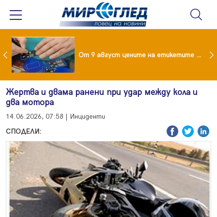
 за изграждане на 13-етажна "мегаджамия" разгневи жителите на Лондон
От 9 август цените на етикетите само в евро
Жертва и двама ранени при удар между кола и
два мотора
14.06.2026, 07:58 | Инциденти
СПОДЕЛИ: