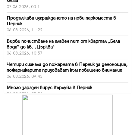
книга
07.08.2026, 00:11
Продължава изграждането на нови паркоместа в
Перник
06.08.2026, 11:22
Върви почистване на главен път от квартал „Бела
вода“ до кв. „Църква“
06.08.2026, 10:57
Четири сигнала до пожарната в Перник за денонощие,
пожарникарите призовават към повишено внимание
06.08.2026, 09:43
Много заразен вирус върлува в Перник
06.08.2026, 09:28
Проверки за спазване правилата за пожарна
безопасност по време на жътвената кампания в
Перник
06.08.2026, 07:51
Ето какви забавления ще има през август в Перник