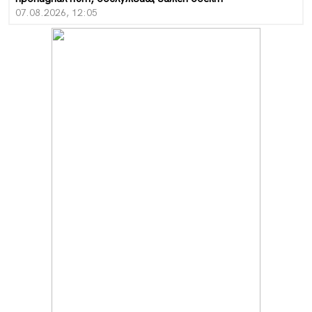
07.08.2026, 12:05
Да отговорим на жегите с филм под звездите днес и
утре
07.08.2026, 10:21
Първите крачки в помощ на пенсионерите в Перник,
вече са факт
07.08.2026, 09:18
Пак ограничават камионите по магистралите в петък
и неделя. Ето обходните маршрути
07.08.2026, 07:55
Ето какво вдъхнови Здравка Евтимова за новата ѝ
книга
07.08.2026, 00:11
Продължава изграждането на нови паркоместа в
Перник
06.08.2026, 11:22
Върви почистване на главен път от квартал „Бела