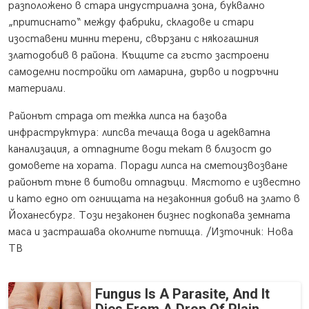
разположено в стара индустриална зона, буквално
„притиснато“ между фабрики, складове и стари
изоставени минни терени, свързани с някогашния
златодобив в района. Къщите са гъсто застроени
самоделни постройки от ламарина, дърво и подръчни
материали.
Районът страда от тежка липса на базова
инфраструктура: липсва течаща вода и адекватна
канализация, а отпадните води текат в близост до
домовете на хората. Поради липса на сметоизвозване
районът тъне в битови отпадъци. Мястото е известно
и като едно от огнищата на незаконния добив на злато в
Йоханесбург. Този незаконен бизнес подкопава земната
маса и застрашава околните пътища. /Източник: Нова
ТВ
Fungus Is A Parasite, And It