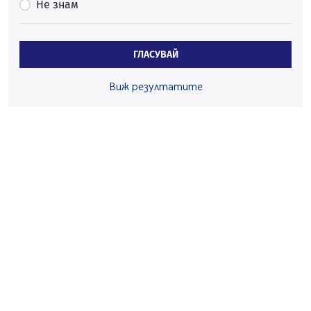
Не знам
05.08.2026, 15:18
Радев: Работи се активно за запазването на
средствата по Плана за справедлив преход за
ГЛАСУВАЙ
въглищните райони
05.08.2026, 14:57
Виж резултатите
Звезди от световна сцена в Перник ще пеят на
Пернишката крепост
05.08.2026, 14:01
„Топлофикация Перник“ напредва с дигитализацията
на отчетния процес
05.08.2026, 11:48