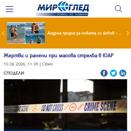
Драма вместо щастие: Звезда от "Татковци" е в болница с високорискова бременност
Андреа призна за новата си любов – руснакът Игор
Жертви и ранени при масова стрелба в ЮАР
10.06.2026, 11:09 | Свят
СПОДЕЛИ: