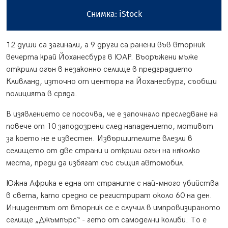
Снимка: iStock
12 души са загинали, а 9 други са ранени във вторник
вечерта край Йоханесбург в ЮАР. Въоръжени мъже
открили огън в незаконно селище в предградието
Кливланд, източно от центъра на Йоханесбург, съобщи
полицията в сряда.
В изявлението се посочва, че е започнало преследване на
повече от 10 заподозрени след нападението, мотивът
за което не е известен. Извършителите влезли в
селището от две страни и открили огън на няколко
места, преди да избягат със същия автомобил.
Южна Африка е една от страните с най-много убийства
в света, като средно се регистрират около 60 на ден.
Инцидентът от вторник се е случил в импровизираното
селище „Джъмпърс“ - гето от самоделни колиби. То е