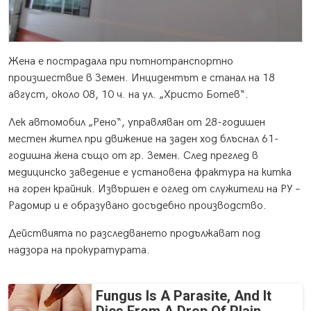
Жена е пострадала при пътнотранспортно
произшествие в Земен. Инцидентът е станал на 18
август, около 08, 10 ч. на ул. „Христо Ботев“.
Лек автомобил „Рено“, управляван от 28-годишен
местен жител при движение на заден ход блъснал 61-
годишна жена също от гр. Земен. След преглед в
медицинско заведение е установена фрактура на китка
на горен крайник. Извършен е оглед от служители на РУ –
Радомир и е образувано досъдебно производство.
Действията по разследването продължават под
надзора на прокуратурата.
Fungus Is A Parasite, And It