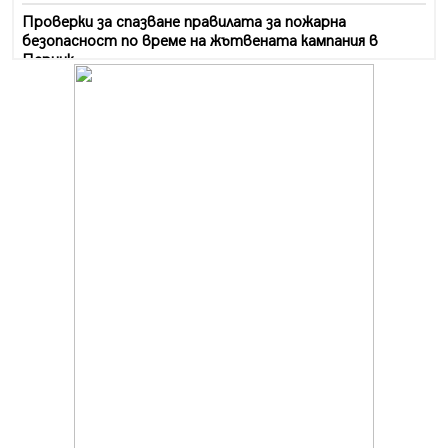
Проверки за спазване правилата за пожарна
безопасност по време на жътвената кампания в
Перник
06.08.2026, 07:51
Ето какви забавления ще има през август в Перник
06.08.2026, 00:48
Пернишки експерт за фишинг измамите:
Проверявайте съмнителните линкове в bezopasno.net
05.08.2026, 15:42
На 95 години почина Лиляна Десова
05.08.2026, 15:18
Радев: Работи се активно за запазването на
средствата по Плана за справедлив преход за
въглищните райони
05.08.2026, 14:57
Звезди от световна сцена в Перник ще пеят на
Пернишката крепост
05.08.2026, 14:01