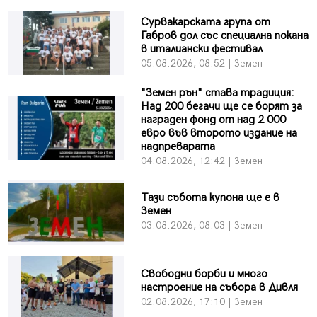
Сурвакарската група от
Габров дол със специална покана
в италиански фестивал
05.08.2026, 08:52 | Земен
"Земен рън" става традиция:
Над 200 бегачи ще се борят за
награден фонд от над 2 000
евро във второто издание на
надпреварата
04.08.2026, 12:42 | Земен
Тази събота купона ще е в
Земен
03.08.2026, 08:03 | Земен
Свободни борби и много
настроение на събора в Дивля
02.08.2026, 17:10 | Земен