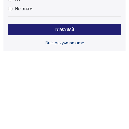
началото на годината
Не знам
05.08.2026, 09:30
Здравният министър Катя Ивкова и депутата от
Перник Мартин Жлябинков обходиха здравни
ГЛАСУВАЙ
заведения в Перник
05.08.2026, 09:06
Виж резултатите
Извънредният и пълномощен посланик на Иран на
посещение в музея в Перник
05.08.2026, 09:02
Млади мъже от Перник в инициатива „Перник
подкрепя своите пенсионери“
05.08.2026, 08:57
5 случая на хепатит от началото на юли до сега в
Перник
05.08.2026, 00:32