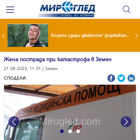
преди бурята! Защо Саня Армутлиева продължава да мълчи за раздялата с Дара?
Коцето удари джакпота! Държавата му плаща 95 000 евро
Жена пострада при катастрофа в Земен
21.08.2023, 11:01 | Земен
СПОДЕЛИ:
Previous
Next