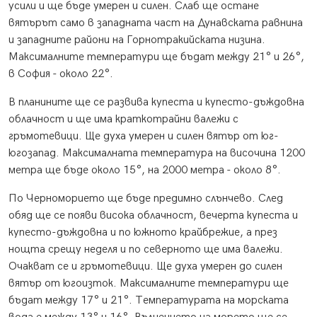
усили и ще бъде умерен и силен. Слаб ще остане
вятърът само в западната част на Дунавската равнина
и западните райони на Горнотракийската низина.
Максималните температури ще бъдат между 21° и 26°,
в София - около 22°.
В планините ще се развива купеста и купесто-дъждовна
облачност и ще има краткотрайни валежи с
гръмотевици. Ще духа умерен и силен вятър от юг-
югозапад. Максималната температура на височина 1200
метра ще бъде около 15°, на 2000 метра - около 8°.
По Черноморието ще бъде предимно слънчево. След
обяд ще се появи висока облачност, вечерта купеста и
купесто-дъждовна и по южното крайбрежие, а през
нощта срещу неделя и по северното ще има валежи.
Очакват се и гръмотевици. Ще духа умерен до силен
вятър от югоизток. Максималните температури ще
бъдат между 17° и 21°. Температурата на морската