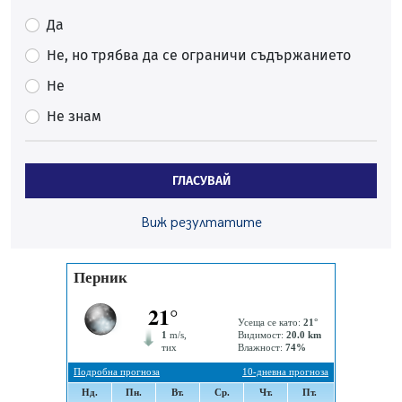
06.08.2026, 07:51
Да
Ето какви забавления ще има през август в Перник
Не, но трябва да се ограничи съдържанието
06.08.2026, 00:48
Не
Пернишки експерт за фишинг измамите:
Не знам
Проверявайте съмнителните линкове в bezopasno.net
05.08.2026, 15:42
На 95 години почина Лиляна Десова
ГЛАСУВАЙ
05.08.2026, 15:18
Радев: Работи се активно за запазването на
Виж резултатите
средствата по Плана за справедлив преход за
въглищните райони
05.08.2026, 14:57
Звезди от световна сцена в Перник ще пеят на
Пернишката крепост
05.08.2026, 14:01