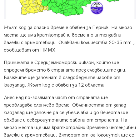
Жълт код за опасно време е обявен за Перник. На много
места ще има краткотрайни временно интензивни
валежи с гръмотевици. Очаквани количества 20-35 mm.,
съобщават от НИМХ.
Причината е Средиземноморски циклон, който ще
определя времето в страната през следващите дни.
Валежите ще започнат в следобедните часове от
югозапад. Жълт код е обявен за 12 области.
Днес над по-голямата част от страната ще
преобладава слънчево време. Облачността от запад-
югозапад ще започне да се увеличава и до вечерта ще
обхване и североизточните райони от страната. На
много места ще има краткотрайни временно интензивни
валежи с гръмотевици. Вятърът от юг-югоизток ще се