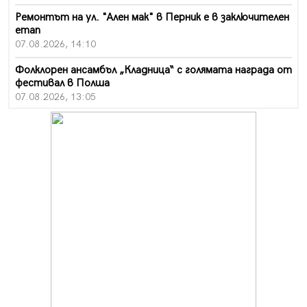
Ремонтът на ул. "Ален мак" в Перник е в заключителен
етап
07.08.2026, 14:10
Фолклорен ансамбъл „Кладница“ с голямата награда от
фестивал в Полша
07.08.2026, 13:05
Частично бедствено положение в Перник заради
пропаднал път, обслужващ важен обект
07.08.2026, 12:05
Да отговорим на жегите с филм под звездите днес и
утре
07.08.2026, 10:21
Първите крачки в помощ на пенсионерите в Перник,
вече са факт
07.08.2026, 09:18
Пак ограничават камионите по магистралите в петък
и неделя. Ето обходните маршрути