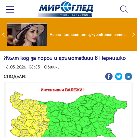
Популярен риалити герой заряза жена си заради друга
Лияна пропищя от изкуствения интелект
Жълт код за порои и гръмотевици в Пернишко
16.05.2026, 08:35 | Общини
СПОДЕЛИ: