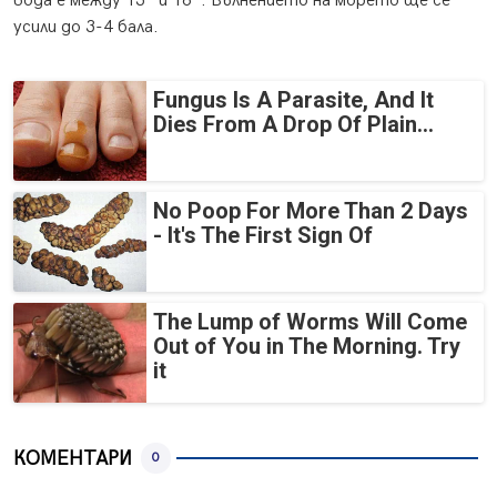
вода е между 13° и 16°. Вълнението на морето ще се
усили до 3-4 бала.
Fungus Is A Parasite, And It
Dies From A Drop Of Plain...
No Poop For More Than 2 Days
- It's The First Sign Of
The Lump of Worms Will Come
Out of You in The Morning. Try
it
КОМЕНТАРИ
0