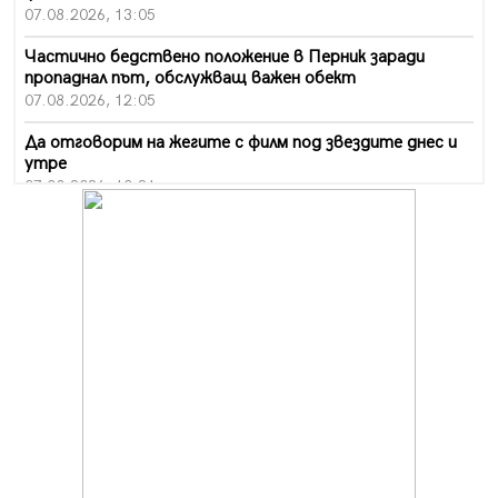
07.08.2026, 13:05
Частично бедствено положение в Перник заради
пропаднал път, обслужващ важен обект
07.08.2026, 12:05
Да отговорим на жегите с филм под звездите днес и
утре
07.08.2026, 10:21
Първите крачки в помощ на пенсионерите в Перник,
вече са факт
07.08.2026, 09:18
Пак ограничават камионите по магистралите в петък
и неделя. Ето обходните маршрути
07.08.2026, 07:55
Ето какво вдъхнови Здравка Евтимова за новата ѝ
книга
07.08.2026, 00:11
Продължава изграждането на нови паркоместа в