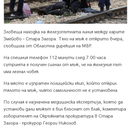
Зловеща находка на железопътната линия между гарите
Змейово – Стара Загора. Тяло на мъж е открито вчера,
съобщиха от Областна дирекция на МВР.
На спешния телефон 112 минути след 7:00 часа
сутринта е получен сигнал от мъж, че на железния път
има легнал човек.
На място е изпратен полицейски екип, който открил
тялото на мъж, чиято самоличност не е установена.
По случая е назначена медицинска експертиза, която да
установи дали мъжът е бил блъснат от влак, коментира
говорителят на Окръжната прокуратура в Стара
Загора - прокурор Георги Николов.