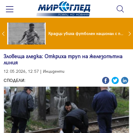
Проф. Кантарджиев каза кои са най-застрашени от западно нилска треска
Крадци убиха футболен национал с павета
Зловеща гледка: Откриха труп на железопътна
линия
12.05.2026, 12:57 | Инциденти
СПОДЕЛИ: