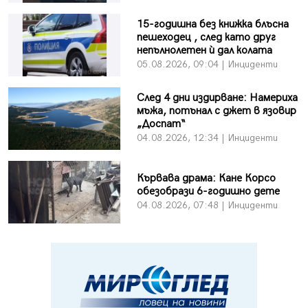
15-годишна без книжка блъсна
пешеходец , след като друг
непълнолетен ѝ дал колата
05.08.2026, 09:04 | Инциденти
След 4 дни издирване: Намериха
мъжа, потънал с джет в язовир
„Доспат“
04.08.2026, 12:34 | Инциденти
Кървава драма: Кане Корсо
обезобрази 6-годишно дете
04.08.2026, 07:48 | Инциденти