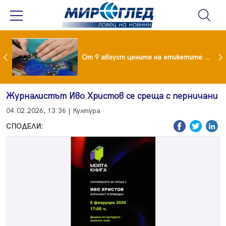
 за изграждане на 13-етажна "мегаджамия" разгневи жителите на Лондон
От 9 август цените на етикетите само в евро
Журналистът Иво Христов се среща с перничани
04.02.2026, 13:36 | Култура
СПОДЕЛИ: