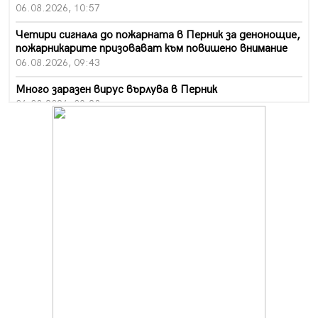
06.08.2026, 10:57
Четири сигнала до пожарната в Перник за денонощие,
пожарникарите призовават към повишено внимание
06.08.2026, 09:43
Много заразен вирус върлува в Перник
06.08.2026, 09:28
Проверки за спазване правилата за пожарна
безопасност по време на жътвената кампания в
Перник
06.08.2026, 07:51
Ето какви забавления ще има през август в Перник
06.08.2026, 00:48
Пернишки експерт за фишинг измамите:
Проверявайте съмнителните линкове в bezopasno.net
05.08.2026, 15:42
На 95 години почина Лиляна Десова
05.08.2026, 15:18