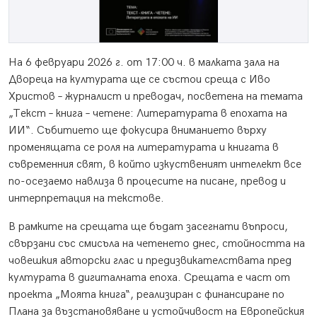
На 6 февруари 2026 г. от 17:00 ч. в малката зала на
Двореца на културата ще се състои среща с Иво
Христов – журналист и преводач, посветена на темата
„Текст – книга – четене: Литературата в епохата на
ИИ“. Събитието ще фокусира вниманието върху
променящата се роля на литературата и книгата в
съвременния свят, в който изкуственият интелект все
по-осезаемо навлиза в процесите на писане, превод и
интерпретация на текстове.
В рамките на срещата ще бъдат засегнати въпроси,
свързани със смисъла на четенето днес, стойността на
човешкия авторски глас и предизвикателствата пред
културата в дигиталната епоха. Срещата е част от
проекта „Моята книга“, реализиран с финансиране по
Плана за възстановяване и устойчивост на Европейския