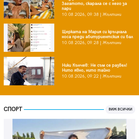
Загатото, скарала се с него за
пари
10.08.2026, 09:38 | Жълтини
Щерката на Мария си кръцнала
носа преди абитуриентския си бал
10.08.2026, 09:28 | Жълтини
Ники Кънчев: Не съм се развел!
Нито явно, нито тайно
10.08.2026, 09:22 | Жълтини
СПОРТ
ВИЖ ВСИЧКИ