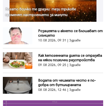
Когато всичко те дразни: тези трикове
променят настроението за минути
Розацеята и акнето се влошават от
слънцето
10.08.2026, 09:31 | Здраве
Как кетогенната диета се отразява
на някои психични разстройства
09.08.2026, 09:25 | Здраве
Водата от чешмата често е по-
добра от бутилираната
08.08.2026, 12:46 | Здраве