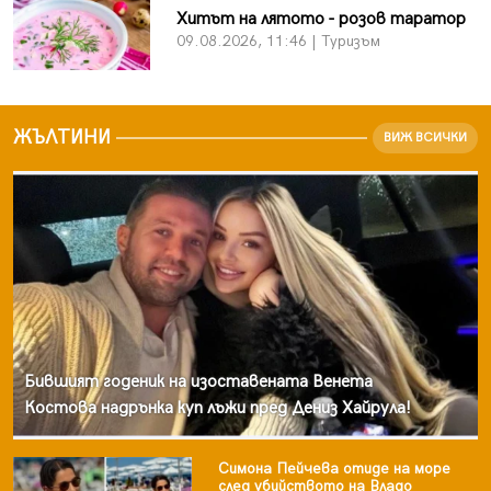
Хитът на лятото - розов таратор
09.08.2026, 11:46 | Туризъм
ЖЪЛТИНИ
ВИЖ ВСИЧКИ
Бившият годеник на изоставената Венета
Костова надрънка куп лъжи пред Дениз Хайрула!
Симона Пейчева отиде на море
след убийството на Владо