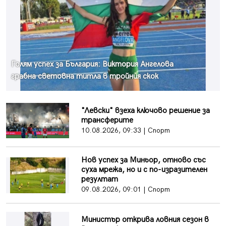
Голям успех за България: Виктория Ангелова
грабна световна титла в тройния скок
"Левски" взеха ключово решение за
трансферите
10.08.2026, 09:33 | Спорт
Нов успех за Миньор, отново със
суха мрежа, но и с по-изразителен
резултат
09.08.2026, 09:01 | Спорт
Министър открива ловния сезон в