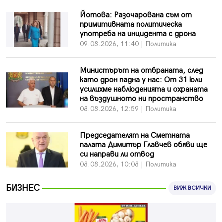
БГ парти ще разтресе центъра на Перник
09.08.2026, 07:01
Йотова: Разочарована съм от
примитивната политическа
Пернишкият кв. "Изток" още 12 дни без топла вода в
употреба на инцидента с дрона
края на август и началото на септември
09.08.2026, 11:40 | Политика
09.08.2026, 00:45
Министърът на отбраната, след
Перник дава 20 млн. евро за сметопочистване
като дрон падна у нас: От 31 юли
08.08.2026, 00:24
усилихме наблюденията и охраната
на въздушното ни пространство
Феновете на "Миньор" превземат Разлог
08.08.2026, 12:59 | Политика
07.08.2026, 14:52
Ремонтът на ул. "Ален мак" в Перник е в заключителен
Председателят на Сметната
етап
палата Димитър Главчев обяви ще
07.08.2026, 14:10
си направи ли отвод
08.08.2026, 10:08 | Политика
Фолклорен ансамбъл „Кладница“ с голямата награда от
фестивал в Полша
07.08.2026, 13:05
БИЗНЕС
ВИЖ ВСИЧКИ
Частично бедствено положение в Перник заради
пропаднал път, обслужващ важен обект