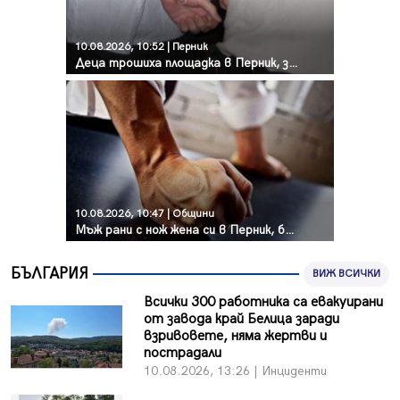
10.08.2026, 10:52 | Перник
Деца трошиха площадка в Перник, задържаха 18-годишен
10.08.2026, 10:47 | Общини
Мъж рани с нож жена си в Перник, баща би дъщеря си в Радомир
БЪЛГАРИЯ
ВИЖ ВСИЧКИ
Всички 300 работника са евакуирани
от завода край Белица заради
взривовете, няма жертви и
пострадали
10.08.2026, 13:26 | Инциденти