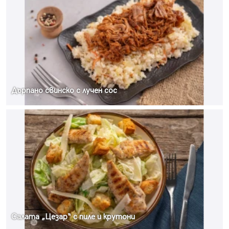
Дърпано свинско с лучен сос
Салата „Цезар“ с пиле и крутони