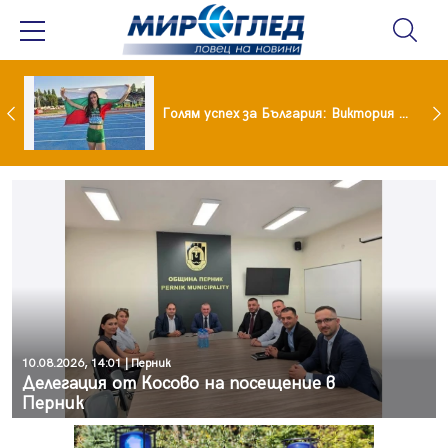
Когато всичко те дразни: тези трикове променят настроението за минути
Голям успех за България: Виктория Ангелова грабна световна титла в тройния скок
10.08.2026, 14:01 | Перник
Делегация от Косово на посещение в
Перник