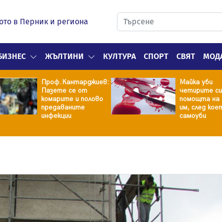
ото в Перник и региона
БИЗНЕС
ЖЪЛТИНИ
КУЛТУРА
СПОРТ
СВЯТ
МОД
Проф.Кантарджиев:
Майка уби
Пазете се от
четирите си
комарите и полово
помощта на 
предаваните
им, след кое
инфекции
самоуби