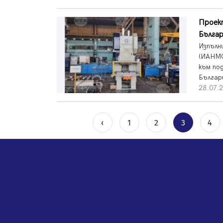
Проект
Българ
Изпълн
(ИАНМС
към по
Българ
28.07.2
‹
1
2
3
4