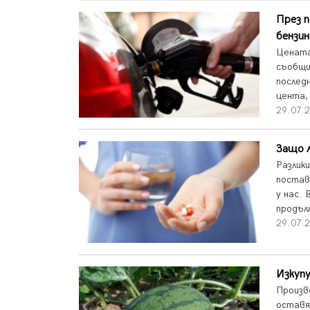
През п
бензин
Цената
съобщи
послед
цента,
29.07.2
Защо л
Разлик
постав
у нас.
продъл
29.07.2
Изкупу
Произв
оставя