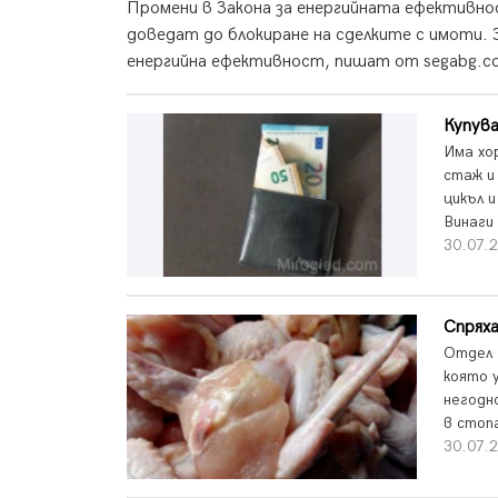
Промени в Закона за енергийната ефективн
доведат до блокиране на сделките с имоти.
енергийна ефективност, пишат от segabg.c
Купува
Има хо
стаж и
цикъл 
Винаги 
30.07.2
Спряха
Отдел 
която 
негодн
в стопа
30.07.2