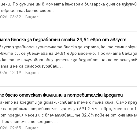
 цени. По думите им в момента килограм българска диня се изкупув
8 евроцента, което споре...
026, 08:32 | Бизнес
ата вноска за безработни става 24,81 евро от август
вгуст здравноосигурителната вноска за хората, които сами покр
овките си, се увеличава на 24,81 евро месечно. Промяната важи з
, които не получават обезщетение за безработица, не се осигур
ата и не са самоосигуряващ...
026, 13:19 | Бизнес
те бясно отпускат жилищни и потребителски кредити
ането на кредити за домакинствата тече с пълна сила. Само през
е са одобрили потребителски заеми за 691.2 млн. евро, което е с 
 от предния месец и с впечатляващите 32.8% повече от юни мина
. При ипотечните кредити...
026, 09:55 | Бизнес