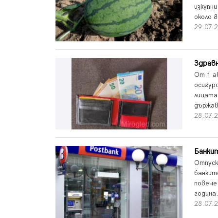
изкупни
около 
29.07.2
Здравн
От 1 а
осигур
лицата
държав
28.07.2
Банки
Отпуск
банкит
повече
година
28.07.2