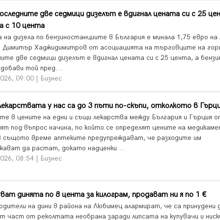
оследните две седмици дизелът е вдигнал цената си с 25 це
а с 10 цента
 на дизела по бензиностанциите в България е минала 1,75 евро на
 Димитър Хаджидимитров от асоциацията на търговците на гори
ните две седмици дизелът е вдигнал цената си с 25 цента, а бензи
 добави той пред...
026, 09:00 | Бизнес
екарствата у нас са до 3 пъти по-скъпи, отколкото в Гърц
ите в цените на едни и същи лекарства между България и Гърция 
ят под въпрос начина, по който се определят цените на медикам
 В същото време аптеките предупреждават, че разходите им
жават да растат, докато надценки...
026, 08:54 | Бизнес
ват динята по 8 цента за килограм, продават ни я по 1 €
одители на дини в района на Любимец алармират, че са принудени 
т част от реколтата необрана заради липсата на купувачи и нис