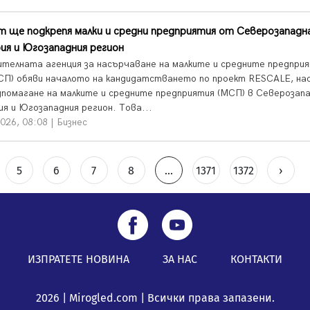
 ще подкрепя малки и средни предприятия от Северозападн
ия и Югозападния регион
ителната агенция за насърчаване на малките и средните предпри
П) обяви началото на кандидатстването по проект RESCALE, на
дпомагане на малките и средните предприятия (МСП) в Северозап
ия и Югозападния регион. Това...
026, 08:08 | Бизнес
5
6
7
8
...
1371
1372
›
ИЗПРАТЕТЕ НОВИНА
ЗА НАС
КОНТАКТИ
2026 | Mirogled.com | Всички права запазени.