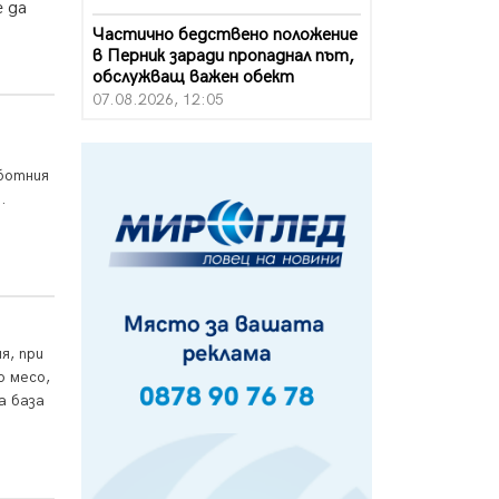
 да
Частично бедствено положение
в Перник заради пропаднал път,
обслужващ важен обект
07.08.2026, 12:05
Да отговорим на жегите с филм
под звездите днес и утре
аботния
07.08.2026, 10:21
.
Първите крачки в помощ на
пенсионерите в Перник, вече са
факт
07.08.2026, 09:18
Пак ограничават камионите по
я, при
магистралите в петък и неделя.
Ето обходните маршрути
о месо,
07.08.2026, 07:55
а база
Ето какво вдъхнови Здравка
Евтимова за новата ѝ книга
07.08.2026, 00:11