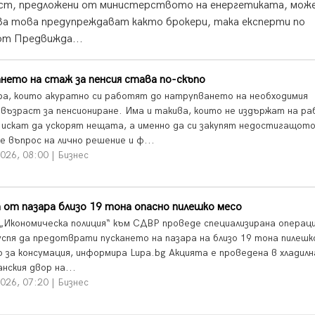
ост, предложени от министерството на енергетиката, може
 За това предупреждават както брокери, така експерти по
om Предвижда...
нето на стаж за пенсия става по-скъпо
ра, които акуратно си работят до натрупването на необходимия
 възраст за пенсиониране. Има и такива, които не издържат на р
и искат да ускорят нещата, а именно да си закупят недостигащото
е въпрос на лично решение и ф...
026, 08:00 | Бизнес
 от пазара близо 19 тона опасно пилешко месо
„Икономическа полиция“ към СДВР проведе специализирана операци
успя да предотврати пускането на пазара на близо 19 тона пилешк
о за консумация, информира Lupa.bg Акцията е проведена в хладилн
нския двор на...
026, 07:20 | Бизнес