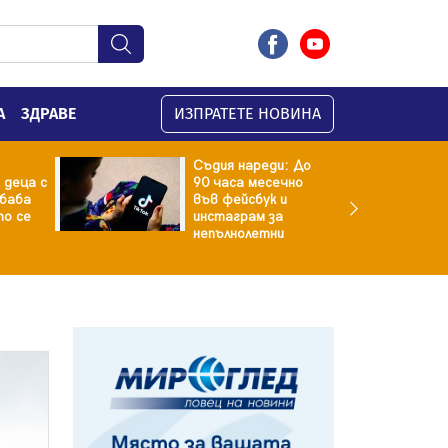
А
ЗДРАВЕ
ИЗПРАТЕТЕ НОВИНА
Съдия нареди: До
 деца с
90 часа месечно
баба
във фейсбук и
то се
инстаграм за
непълнолетни